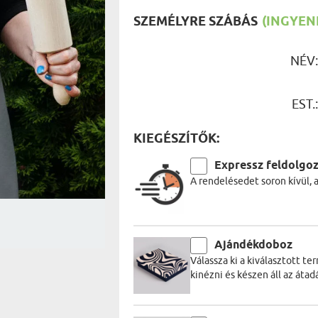
UTAZÓN
BICIKLI
SZEMÉLYRE SZÁBÁS
(INGYENE
REK
IDŐSEBB
SPORTO
ÉK VONÁSAI
TŰZOLT
NÉV
FŐNÖKN
HORGÁS
VICCEL
EST.
KIEGÉSZÍTŐK:
Expressz feldolgo
A rendelésedet soron kívül, 
Ajándékdoboz
Válassza ki a kiválasztott t
kinézni és készen áll az átadá