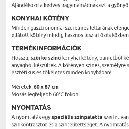
Ajándékozd a kedves nagymamádnak ezt a gyönyör
KONYHAI KÖTÉNY
Minden gasztronómiai szerelmes leltárának elenge
ellátott kötény mindig hasznos lesz a főzés közben
TERMÉKINFORMÁCIÓK
Hosszú,
szürke színű
konyhai kötény, pamutból ké
anyagból készültek. A kötényen színes, személyre 
esztétikus és tökéletes minden konyhában!
Méretek:
60 x 87 cm
Mosás legfeljebb 60°C fokon.
NYOMTATÁS
A nyomtatás egy
speciális színpaletta
szerint van
színkontrasztot és a színtelítettséget. A nyomtat