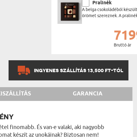
Pralinék
A belga csokoládéból készül
örömet szereznek. A praliné
719
Bruttó ár
INGYENES SZÁLLÍTÁS 13,500 FT-TÓL
KISZÁLLÍTÁS
GARANCIA
TÉNY
tel finomabb. És van-e valaki, aki nagyobb
nomat készít az unokáinak? Biztosan nem!