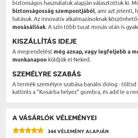
biztonságos használatuk alapján választottuk ki. 
biztonságosság szempontjából
, ami azt jelenti
hatásuk. Az innovatív alkalmazásoknak köszönhet
mosásállóak
. A szín több tucat mosás után is gyak
KISZÁLLÍTÁS IDEJE
A megrendelést
még aznap, vagy legfeljebb a 
munkanapon
küldjük el Neked.
SZEMÉLYRE SZABÁS
A termék személyre szabása banális dolog - töltsd 
kattints a "Kosárba helyez" gombra, és add le a 
A VÁSÁRLÓK VÉLEMÉNYEI
344 VÉLEMÉNY ALAPJÁN