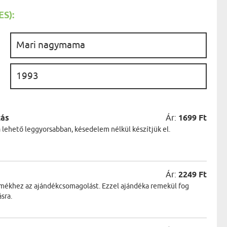
AK
STÁNAK
S):
NEK
LÓNAK
ÓNAK
:
EK
ZNAK
ŐDŐNEK
:
zás
Ár:
1699 Ft
a lehető leggyorsabban, késedelem nélkül készítjük el.
Ár:
2249 Ft
ermékhez az ajándékcsomagolást. Ezzel ajándéka remekül fog
sra.