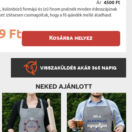
Ár:
4500 Ft
t, különböző formájú és ízű finom pralinék minden édesszájúnak
ket ízlésesen csomagoltuk, hogy a fő ajándék mellé átadhasd.
9 Ft
Kosárba helyez
VISSZAKÜLDÉS AKÁR 365 NAPIG
NEKED AJÁNLOTT