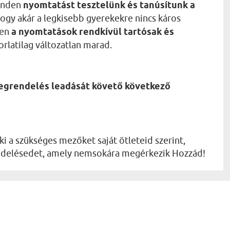
Minden
nyomtatást tesztelünk és tanúsítunk a
, hogy akár a legkisebb gyerekekre nincs káros
ően
a nyomtatások rendkívül tartósak és
orlatilag változatlan marad.
megrendelés leadását követő következő
ki a szükséges mezőket saját ötleteid szerint,
rendelésedet, amely nemsokára megérkezik Hozzád!