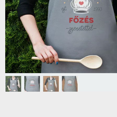
NAGYPAPÁNAK
ÉLELMISZE
APÓSÉKNAK
AZ AJÁND