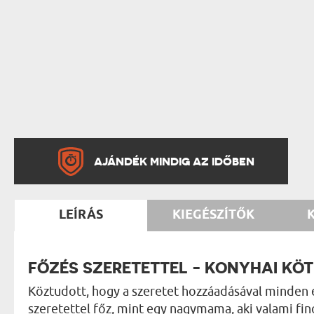
AJÁNDÉK MINDIG AZ IDŐBEN
LEÍRÁS
KIEGÉSZÍTŐK
FŐZÉS SZERETETTEL - KONYHAI KÖ
Köztudott, hogy a szeretet hozzáadásával minden é
szeretettel főz, mint egy nagymama, aki valami fi