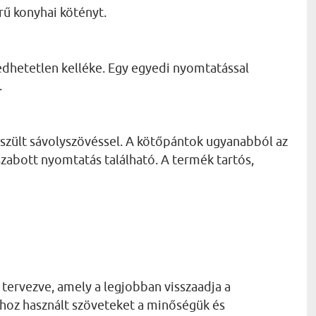
ű konyhai kötényt.
dhetetlen kelléke. Egy egyedi nyomtatással
.
szült sávolyszövéssel. A kötőpántok ugyanabból az
szabott nyomtatás található. A termék tartós,
 tervezve, amely a legjobban visszaadja a
áshoz használt szöveteket a minőségük és