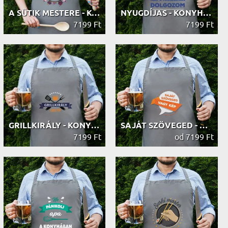
A SÜTIK MESTERE - KONYHAI KÖTÉNY
NYUGDÍJAS - KONYHAI KÖTÉNY
7199 Ft
7199 Ft
GRILLKIRÁLY - KONYHAI KÖTÉNY
SAJÁT SZÖVEGED - KONYHAI KÖTÉNY
7199 Ft
od 7199 Ft