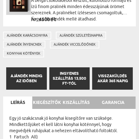
A belga csokoládéból készült, különböző formájú és
ízű finom pralinék minden édesszájúnak örömet
szereznek. A pralinéket ízlésesen csomagoltuk,
hogy a fő ajándék mellé átadhasd.
Ár:
4500 Ft
AJÁNDÉK KARÁCSONYRA
AJÁNDÉK SZÜLETÉSNAPRA
AJÁNDÉK ÍNYENCNEK
AJÁNDÉK VICCELŐDŐNEK
KONYHAI KÖTÉNYEK
INGYENES
AJÁNDÉK MINDIG
VISSZAKÜLDÉS
SZÁLLÍTÁS 13,500
AZ IDŐBEN
AKÁR 365 NAPIG
FT-TÓL
LEÍRÁS
KIEGÉSZÍTŐK
KISZÁLLÍTÁS
GARANCIA
Egy jó szakácsnak jó konyhai kisegítőre van szüksége.
Mindkettőjüket el kell látni konyhai köténnyel, hogy
megvédjék ruhájukat a nehezen eltávolítható foltoktól.
1_Fartuch_All}