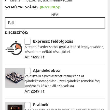
Ideális mindazoknak, akik imádnak főzni!
SZEMÉLYRE SZÁBÁS
(INGYENES):
NÉV:
KIEGÉSZÍTŐK:
Expressz feldolgozás
A rendelésedet soron kívül, a lehető leggyorsabban,
késedelem nélkül készítjük el.
Ár:
1699 Ft
Ajándékdoboz
Válassza ki a kiválasztott termékhez az
ajándékcsomagolást. Ezzel ajándéka remekül fog
kinézni és készen áll az átadásra.
Ár:
2249 Ft
Pralinék