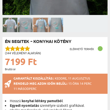
ÉN SEGITEK - KONYHAI KÖTÉNY
ELÉRHETŐ TERMÉK
(344 VÉLEMÉNY ALAPJÁN)
7199 Ft
Bruttó ár
GARANTÁLT KISZÁLLÍTÁS::
KEDDRE, 11 AUGUSZTUS
RENDELD MEG AZON IDŐN BELÜL::
15 ÓRA 14 PERC
10 MÁSODPERC
Hosszú
konyhai kötény pamutból
.
Egyedi nyomtatás
személyre szabott grafikával.