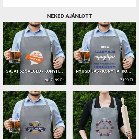
NEKED AJÁNLOTT
SAJÁT SZÖVEGED - KONYHAI KÖTÉNY
NYUGDÍJAS - KONYHAI KÖTÉNY
od 7199 Ft
7199 Ft