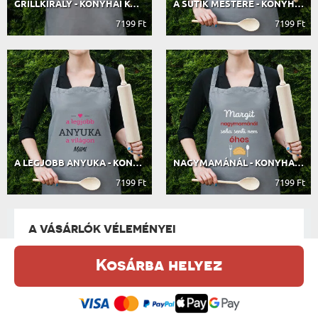
GRILLKIRÁLY - KONYHAI KÖTÉNY
A SÜTIK MESTERE - KONYHAI KÖTÉNY
7199 Ft
7199 Ft
A LEGJOBB ANYUKA - KONYHAI KÖTÉNY
NAGYMAMÁNÁL - KONYHAI KÖTÉNY
7199 Ft
7199 Ft
A VÁSÁRLÓK VÉLEMÉNYEI
Kosárba helyez
Ez a weboldal sütiket (cookie-kat) használ. A sütikről bővebben az
344 VÉLEMÉNY ALAPJÁN
Adatvédelmi Szabályzatban olvashatsz.
.
Elfogadom