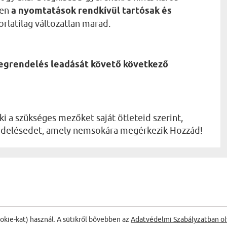
ően
a nyomtatások rendkívül tartósak és
orlatilag változatlan marad.
megrendelés leadását követő következő
ki a szükséges mezőket saját ötleteid szerint,
rendelésedet, amely nemsokára megérkezik Hozzád!
ookie-kat) használ. A sütikről bővebben az
Adatvédelmi Szabályzatban ol