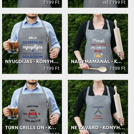
7199 Ft
od 7199 Ft
NYUGDÍJAS - KONYHAI KÖTÉNY
NAGYMAMÁNÁL - KONYHAI KÖTÉNY
7199 Ft
7199 Ft
TURN GRILLS ON - KONYHAI KÖTÉNY
NE ZAVARD - KONYHAI KÖTÉNY