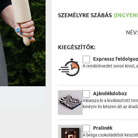
UTAZÓN
BICIKLI
REK
IDŐSEBB
SZEMÉLYRE SZÁBÁS
(INGYENE
SPORTO
ÉK VONÁSAI
TŰZOLT
FŐNÖKN
NÉV
HORGÁS
VICCEL
KIEGÉSZÍTŐK:
Expressz feldolgo
A rendelésedet soron kívül, 
Ajándékdoboz
Válassza ki a kiválasztott t
kinézni és készen áll az átadá
Pralinék
A belga csokoládéból készül