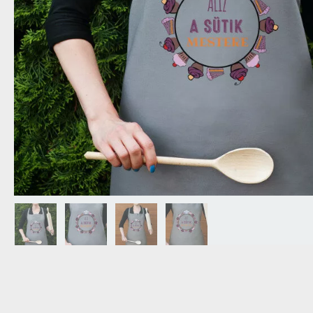
NAGYPAPÁNAK
ÉLELMISZE
APÓSÉKNAK
AZ AJÁND