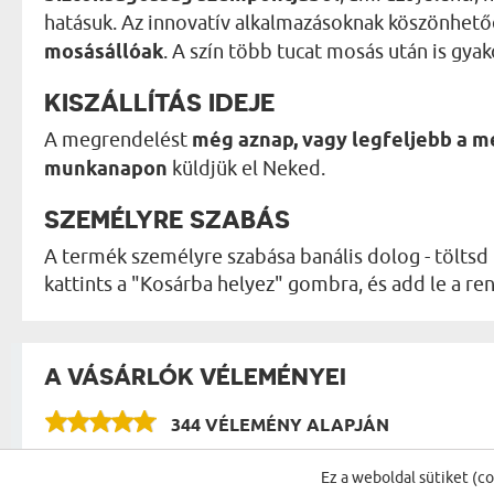
hatásuk. Az innovatív alkalmazásoknak köszönhet
mosásállóak
. A szín több tucat mosás után is gyak
KISZÁLLÍTÁS IDEJE
A megrendelést
még aznap, vagy legfeljebb a 
munkanapon
küldjük el Neked.
SZEMÉLYRE SZABÁS
A termék személyre szabása banális dolog - töltsd 
kattints a "Kosárba helyez" gombra, és add le a 
A VÁSÁRLÓK VÉLEMÉNYEI
344 VÉLEMÉNY ALAPJÁN
Ez a weboldal sütiket (c