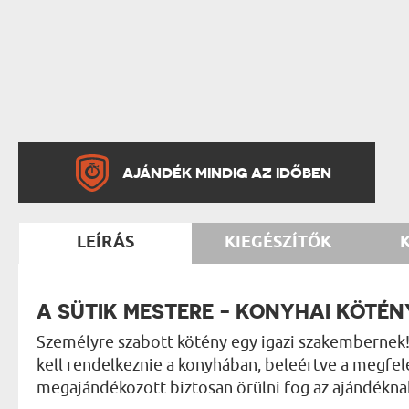
AJÁNDÉK MINDIG AZ IDŐBEN
LEÍRÁS
KIEGÉSZÍTŐK
A SÜTIK MESTERE - KONYHAI KÖTÉN
Személyre szabott kötény egy igazi szakembernek!
kell rendelkeznie a konyhában, beleértve a megfelel
megajándékozott biztosan örülni fog az ajándékna