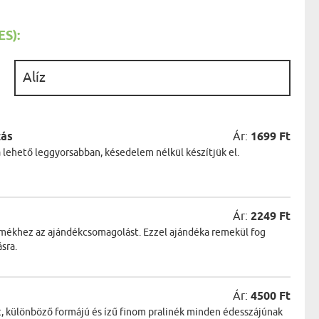
AK
STÁNAK
NEK
S):
LÓNAK
ÓNAK
EK
:
ZNAK
ŐDŐNEK
zás
Ár:
1699 Ft
a lehető leggyorsabban, késedelem nélkül készítjük el.
Ár:
2249 Ft
ermékhez az ajándékcsomagolást. Ezzel ajándéka remekül fog
sra.
Ár:
4500 Ft
t, különböző formájú és ízű finom pralinék minden édesszájúnak