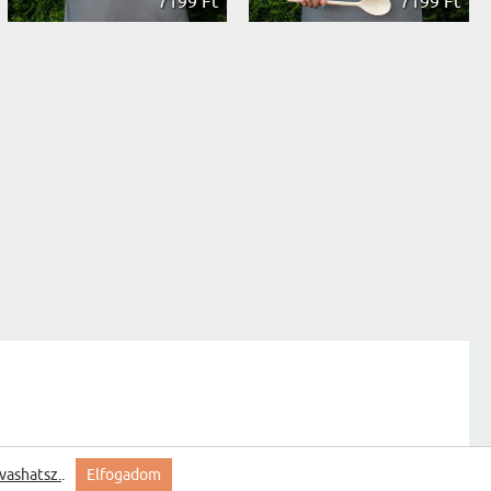
7199 Ft
7199 Ft
vashatsz.
.
Elfogadom