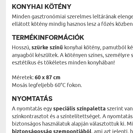
KONYHAI KÖTÉNY
Minden gasztronómiai szerelmes leltárának elenge
ellátott kötény mindig hasznos lesz a főzés közben
TERMÉKINFORMÁCIÓK
Hosszú,
szürke színű
konyhai kötény, pamutból ké
anyagból készültek. A kötényen színes, személyre 
esztétikus és tökéletes minden konyhában!
Méretek:
60 x 87 cm
Mosás legfeljebb 60°C fokon.
NYOMTATÁS
A nyomtatás egy
speciális színpaletta
szerint van
színkontrasztot és a színtelítettséget. A nyomtat
biztonságos használatuk alapján választottuk ki. 
biztonságosság szempontjából
, ami azt jelenti