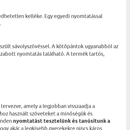
dhetetlen kelléke. Egy egyedi nyomtatással
.
szült sávolyszövéssel. A kötőpántok ugyanabból az
szabott nyomtatás található. A termék tartós,
 tervezve, amely a legjobban visszaadja a
áshoz használt szöveteket a minőségük és
Minden
nyomtatást tesztelünk és tanúsítunk a
, hogy akár a legkisebb gyerekekre nincs káros