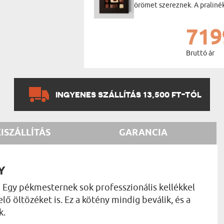
örömet szereznek. A praliné
719
Bruttó ár
INGYENES SZÁLLÍTÁS 13,500 FT-TÓL
KISZÁLLÍTÁS
GARANCIA
Y
 Egy pékmesternek sok professzionális kellékkel
ő öltözéket is. Ez a kötény mindig beválik, és a
k.