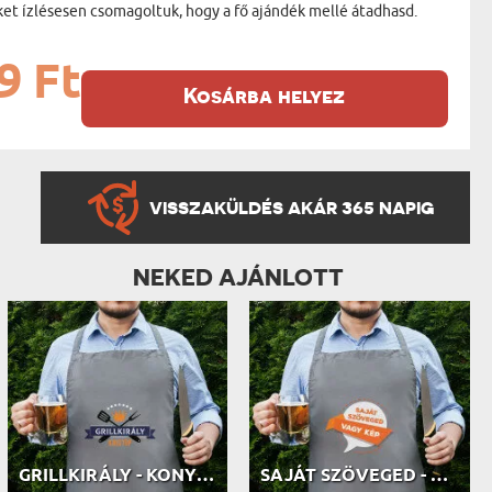
ket ízlésesen csomagoltuk, hogy a fő ajándék mellé átadhasd.
9 Ft
Kosárba helyez
VISSZAKÜLDÉS AKÁR 365 NAPIG
NEKED AJÁNLOTT
GRILLKIRÁLY - KONYHAI KÖTÉNY
SAJÁT SZÖVEGED - KONYHAI KÖTÉNY