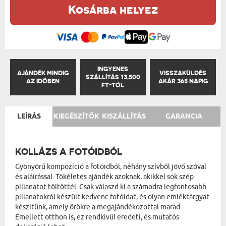
Kosárba helyez
INGYENES
AJÁNDÉK MINDIG
VISSZAKÜLDÉS
SZÁLLÍTÁS 13,500
AZ IDŐBEN
AKÁR 365 NAPIG
FT-TÓL
LEÍRÁS
KIEGÉSZÍTŐK
KISZÁLLÍTÁS
GARANCIA
KOLLÁZS A FOTÓIDBÓL
Gyönyörű kompozíció a fotóidból, néhány szívből jövő szóval
és aláírással. Tökéletes ajándék azoknak, akikkel sok szép
pillanatot töltöttél. Csak válaszd ki a számodra legfontosabb
pillanatokról készült kedvenc fotóidat, és olyan emléktárgyat
készítünk, amely örökre a megajándékozottal marad.
Emellett otthon is, ez rendkívül eredeti, és mutatós