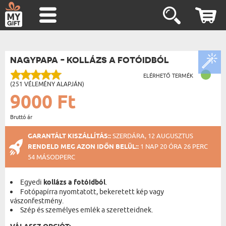
NAGYPAPA - KOLLÁZS A FOTÓIDBÓL
ELÉRHETŐ TERMÉK
(251 VÉLEMÉNY ALAPJÁN)
9000 Ft
Bruttó ár
GARANTÁLT KISZÁLLÍTÁS::
SZERDÁRA, 12 AUGUSZTUS
RENDELD MEG AZON IDŐN BELÜL::
1 NAP 20 ÓRA 26 PERC
53 MÁSODPERC
Egyedi
kollázs a fotóidból
.
Fotópapírra nyomtatott, bekeretett kép vagy
vászonfestmény.
Szép és személyes emlék a szeretteidnek.