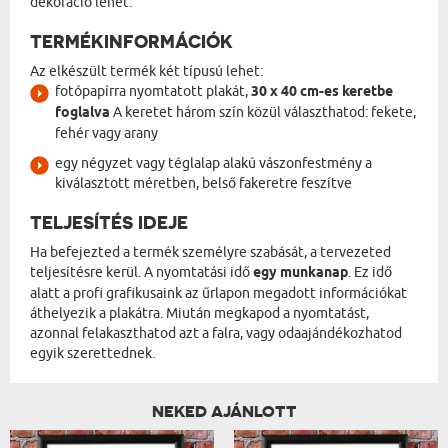
dekoráció lehet.
TERMÉKINFORMÁCIÓK
Az elkészült termék két típusú lehet:
fotópapírra nyomtatott plakát,
30 x 40 cm-es keretbe
foglalva
A keretet három szín közül választhatod: fekete,
fehér vagy arany
egy négyzet vagy téglalap alakú vászonfestmény a
kiválasztott méretben, belső fakeretre feszítve
TELJESÍTÉS IDEJE
Ha befejezted a termék személyre szabását, a tervezeted
teljesítésre kerül. A nyomtatási idő
egy munkanap
. Ez idő
alatt a profi grafikusaink az űrlapon megadott információkat
áthelyezik a plakátra. Miután megkapod a nyomtatást,
azonnal felakaszthatod azt a falra, vagy odaajándékozhatod
egyik szerettednek.
NEKED AJÁNLOTT