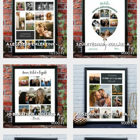
A LEGSZEBB EMLÉKEINK - KOLLÁZS A FO...
SZÜLETÉSNAP - KOLLÁZS A FOTÓIDBÓL
10350 Ft
9000 Ft
JÓ BARÁTNŐK - KOLLÁZS A FOTÓIDBÓL
KÖSZÖNÖM, HOGY ITT VAGY NEKEM - KOL...
9000 Ft
9000 Ft