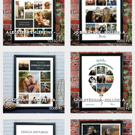
A LEGSZEBB EMLÉKEINK - KOLLÁZS A FO...
JÓ BARÁTNŐK - KOLLÁZS A FOTÓIDBÓL
10350 Ft
9000 Ft
KÖSZÖNÖM, HOGY ITT VAGY NEKEM - KOL...
SZÜLETÉSNAP - KOLLÁZS A FOTÓIDBÓL
9000 Ft
9000 Ft