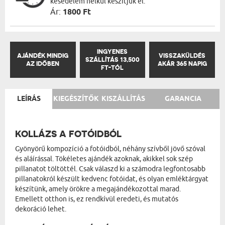
késedelem nélkül készítjük el.
Ár:
1800 Ft
INGYENES
AJÁNDÉK MINDIG
VISSZAKÜLDÉS
SZÁLLÍTÁS 13,500
AZ IDŐBEN
AKÁR 365 NAPIG
FT-TÓL
LEÍRÁS
KIEGÉSZÍTŐK
KISZÁLLÍTÁS
GARANCIA
KOLLÁZS A FOTÓIDBÓL
Gyönyörű kompozíció a fotóidból, néhány szívből jövő szóval
és aláírással. Tökéletes ajándék azoknak, akikkel sok szép
pillanatot töltöttél. Csak válaszd ki a számodra legfontosabb
pillanatokról készült kedvenc fotóidat, és olyan emléktárgyat
készítünk, amely örökre a megajándékozottal marad.
Emellett otthon is, ez rendkívül eredeti, és mutatós
dekoráció lehet.