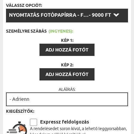
VÁLASSZ OPCIÓT:
VÁLASSZ
NYOMTATÁS FOTÓPAPÍRRA - FEKETE KERET 30X40
- 9000 FT
OPCIÓT:
SZEMÉLYRE SZÁBÁS
(INGYENES):
KÉP 1:
ADJ HOZZÁ FOTÓT
KÉP 2:
ADJ HOZZÁ FOTÓT
ALÁÍRÁS:
KIEGÉSZÍTŐK:
Expressz feldolgozás
A rendelésedet soron kívül, a lehető leggyorsabban,