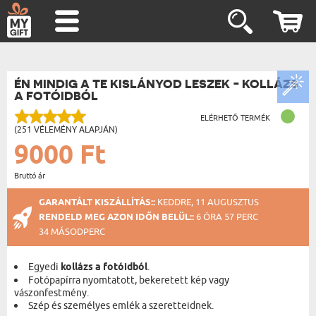
ÉN MINDIG A TE KISLÁNYOD LESZEK - KOLLÁZS
A FOTÓIDBÓL
ELÉRHETŐ TERMÉK
(251 VÉLEMÉNY ALAPJÁN)
9000 Ft
Bruttó ár
GARANTÁLT KISZÁLLÍTÁS::
KEDDRE, 11 AUGUSZTUS
RENDELD MEG AZON IDŐN BELÜL::
6 ÓRA 57 PERC
33 MÁSODPERC
Egyedi
kollázs a fotóidból
.
Fotópapírra nyomtatott, bekeretett kép vagy
vászonfestmény.
Szép és személyes emlék a szeretteidnek.