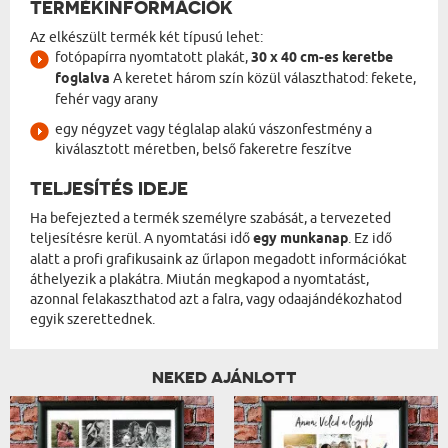
TERMÉKINFORMÁCIÓK
Az elkészült termék két típusú lehet:
fotópapírra nyomtatott plakát,
30 x 40 cm-es keretbe
foglalva
A keretet három szín közül választhatod: fekete,
fehér vagy arany
egy négyzet vagy téglalap alakú vászonfestmény a
kiválasztott méretben, belső fakeretre feszítve
TELJESÍTÉS IDEJE
Ha befejezted a termék személyre szabását, a tervezeted
teljesítésre kerül. A nyomtatási idő
egy munkanap
. Ez idő
alatt a profi grafikusaink az űrlapon megadott információkat
áthelyezik a plakátra. Miután megkapod a nyomtatást,
azonnal felakaszthatod azt a falra, vagy odaajándékozhatod
egyik szerettednek.
NEKED AJÁNLOTT