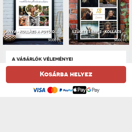
ANYA - KOLLÁZS A FOTÓIDBÓL
SZÜLETÉSNAP 2 - KOLLÁZS A FOTÓIDBÓL
9000 Ft
9000 Ft
A VÁSÁRLÓK VÉLEMÉNYEI
Kosárba helyez
Ez a weboldal sütiket (cookie-kat) használ. A sütikről bővebben az
251 VÉLEMÉNY ALAPJÁN
Adatvédelmi Szabályzatban olvashatsz.
.
Elfogadom
IRATKOZZ FEL A HÍRLEVÉLÜNKRE, ÉS ÉLVEZD A
LEGJOBB AKCIÓKAT