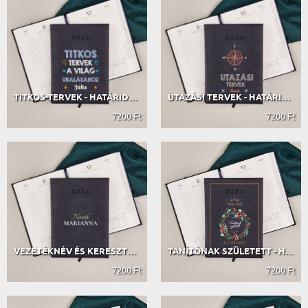
TITKOS TERVEK - HATÁRIDŐNAPLÓ
UTAZÁSI TERVEK - HATÁRIDŐNAPLÓ
7200 Ft
7200 Ft
VEZETÉKNÉV ÉS KERESZTNÉV - HATÁRIDŐ...
TANÍTÓNAK SZÜLETETT - HATÁRIDŐNAPLÓ
7200 Ft
7200 Ft