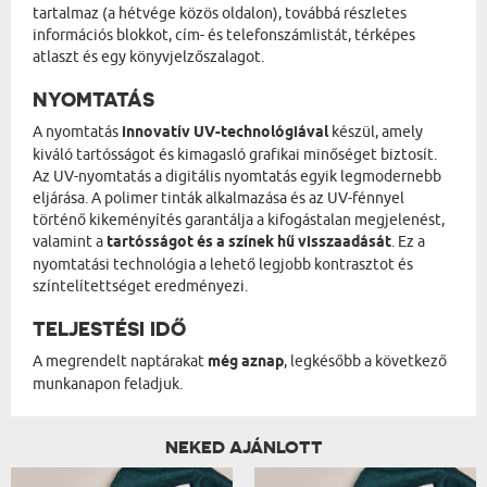
tartalmaz (a hétvége közös oldalon), továbbá részletes
információs blokkot, cím- és telefonszámlistát, térképes
atlaszt és egy könyvjelzőszalagot.
NYOMTATÁS
A nyomtatás
innovatív UV-technológiával
készül, amely
kiváló tartósságot és kimagasló grafikai minőséget biztosít.
Az UV-nyomtatás a digitális nyomtatás egyik legmodernebb
eljárása. A polimer tinták alkalmazása és az UV-fénnyel
történő kikeményítés garantálja a kifogástalan megjelenést,
valamint a
tartósságot és a színek hű visszaadását
. Ez a
nyomtatási technológia a lehető legjobb kontrasztot és
színtelítettséget eredményezi.
TELJESTÉSI IDŐ
A megrendelt naptárakat
még aznap
, legkésőbb a következő
munkanapon feladjuk.
NEKED AJÁNLOTT