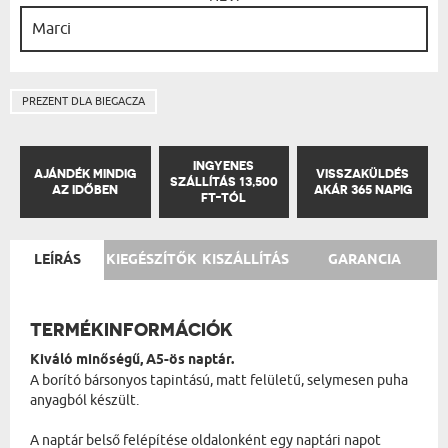
PREZENT DLA BIEGACZA
INGYENES
AJÁNDÉK MINDIG
VISSZAKÜLDÉS
SZÁLLÍTÁS 13,500
AZ IDŐBEN
AKÁR 365 NAPIG
FT-TÓL
LEÍRÁS
KIEGÉSZÍTŐK
KISZÁLLÍTÁS
GARANCIA
TERMÉKINFORMÁCIÓK
Kiváló minőségű, A5-ös naptár.
A borító bársonyos tapintású, matt felületű, selymesen puha
anyagból készült.
A naptár belső felépítése oldalonként egy naptári napot