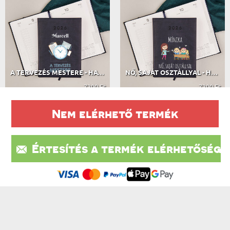
A TERVEZÉS MESTERE - HATÁRIDŐNAPLÓ
NŐ, SAJÁT OSZTÁLLYAL - HATÁRIDŐNAPLÓ
7200 Ft
7200 Ft
Nem elérhető termék
A VÁSÁRLÓK VÉLEMÉNYEI
Értesítés a termék elérhetőségé
Ez a weboldal sütiket (cookie-kat) használ. A sütikről bővebben az
604 VÉLEMÉNY ALAPJÁN
Adatvédelmi Szabályzatban olvashatsz.
.
Elfogadom
IRATKOZZ FEL A HÍRLEVÉLÜNKRE, ÉS ÉLVEZD A
LEGJOBB AKCIÓKAT