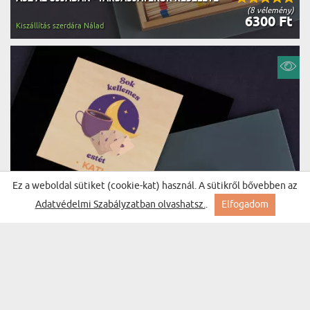
(8 vélemény)
6300 Ft
Kiszállítás szerdára Nálad
Ez a weboldal sütiket (cookie-kat) használ. A sütikről bővebben az
Adatvédelmi Szabályzatban olvashatsz.
.
Elfogadom
SOK KELLEMES ESTÉT - TÁRSASJÁTÉKOK
(8 vélemény)
KÉSZLETE