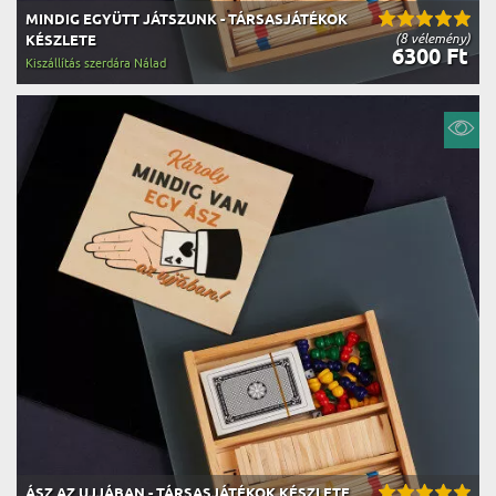
MINDIG EGYÜTT JÁTSZUNK - TÁRSASJÁTÉKOK
(8 vélemény)
KÉSZLETE
6300 Ft
Kiszállítás szerdára Nálad
ÁSZ AZ UJJÁBAN - TÁRSASJÁTÉKOK KÉSZLETE