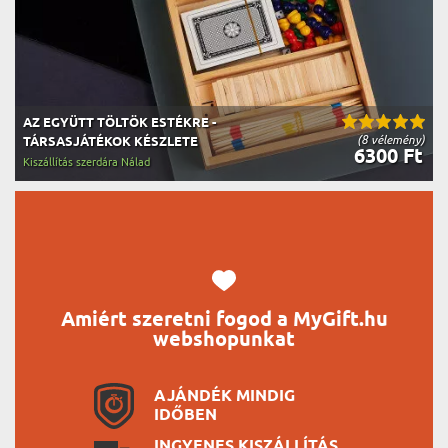
AZ EGYÜTT TÖLTÖK ESTÉKRE -
(8 vélemény)
TÁRSASJÁTÉKOK KÉSZLETE
6300 Ft
Kiszállítás szerdára Nálad
Amiért szeretni fogod a MyGift.hu
webshopunkat
AJÁNDÉK MINDIG
IDŐBEN
INGYENES KISZÁLLÍTÁS