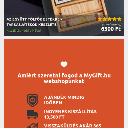
AZ EGYÜTT TÖLTÖK ESTÉKRE -
(8 vélemény)
TÁRSASJÁTÉKOK KÉSZLETE
6300 Ft
Kiszállítás keddre Nálad
Amiért szeretni fogod a MyGift.hu
webshopunkat
AJÁNDÉK MINDIG
IDŐBEN
INGYENES KISZÁLLÍTÁS
13,500 FT
VISSZAKÜLDÉS AKÁR 365