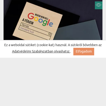
Ez a weboldal sütiket (cookie-kat) használ. A sütikről bővebben az
Adatvédelmi Szabályzatban olvashatsz.
.
Elfogadom
NEKEM NEM KELL GOOGLE - TÁRSASJÁTÉKOK
(8 vélemény)
KÉSZLETE
6300 Ft
Kiszállítás keddre Nálad