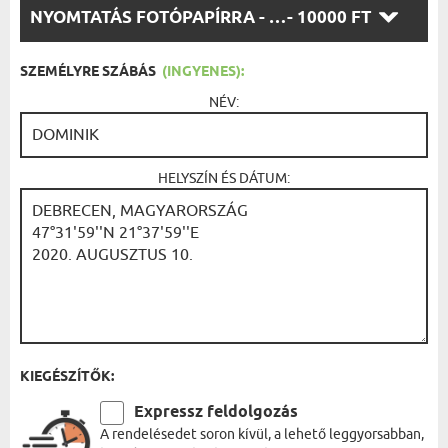
VÁLASSZ
NYOMTATÁS FOTÓPAPÍRRA - FEKETE KERET 30X40
- 10000 FT
OPCIÓT:
SZEMÉLYRE SZÁBÁS
(INGYENES):
NÉV:
HELYSZÍN ÉS DÁTUM:
KIEGÉSZÍTŐK:
Expressz feldolgozás
A rendelésedet soron kívül, a lehető leggyorsabban,