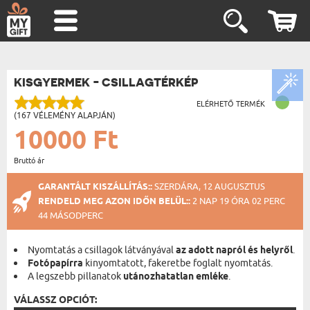
KISGYERMEK - CSILLAGTÉRKÉP
ELÉRHETŐ TERMÉK
(167 VÉLEMÉNY ALAPJÁN)
10000 Ft
Bruttó ár
GARANTÁLT KISZÁLLÍTÁS::
SZERDÁRA, 12 AUGUSZTUS
RENDELD MEG AZON IDŐN BELÜL::
2 NAP 19 ÓRA 02 PERC
43 MÁSODPERC
Nyomtatás a csillagok látványával
az adott napról és helyről
.
Fotópapírra
kinyomtatott, fakeretbe foglalt nyomtatás.
A legszebb pillanatok
utánozhatatlan emléke
.
VÁLASSZ OPCIÓT: