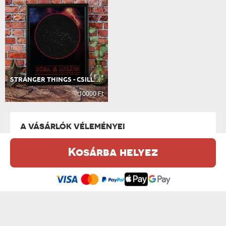
STRANGER THINGS - CSILLAGTÉRKÉP
10000 Ft
A VÁSÁRLÓK VÉLEMÉNYEI
Kosárba helyez
Ez a weboldal sütiket (cookie-kat) használ. A sütikről bővebben az
167 VÉLEMÉNY ALAPJÁN
Adatvédelmi Szabályzatban olvashatsz.
.
Elfogadom
VÉLEMÉNYEK A KATEGÓRIA TÖBBI TERMÉKÉRŐL:
Nagyon ötletes ajándék. Örültek neki az
ünnepeltek.
Boros Regina