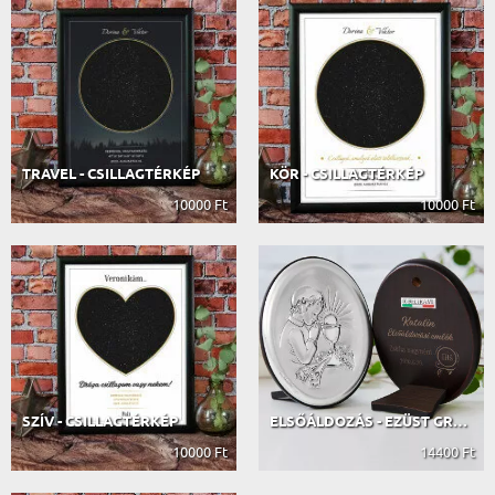
TRAVEL - CSILLAGTÉRKÉP
KÖR - CSILLAGTÉRKÉP
10000 Ft
10000 Ft
SZÍV - CSILLAGTÉRKÉP
ELSŐÁLDOZÁS - EZÜST GRAVÍROZOTT KÉP...
10000 Ft
14400 Ft