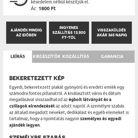
késedelem nélkül készítjük el.
Ár:
1800 Ft
INGYENES
AJÁNDÉK MINDIG
VISSZAKÜLDÉS
SZÁLLÍTÁS 13,500
AZ IDŐBEN
AKÁR 365 NAPIG
FT-TÓL
LEÍRÁS
KIEGÉSZÍTŐK
KISZÁLLÍTÁS
GARANCIA
BEKERETEZETT KÉP
Egyedi, bekeretezett plakát gyönyörű és eredeti emlék egy
számodra fontos pillanatról. A kiválasztott város és dátum
megadásával visszaadhatod az
égbolt látványát és a
csillagok elrendezését
az adott napról. A személyre szabás
az általad megadott neveket, dedikálást és egyéb elemeket is
tartalmaz, hogy a nyomtatás nagyon
személyes és egyedi
ajándék legyen
.
SZEMÉLYRE SZABÁS