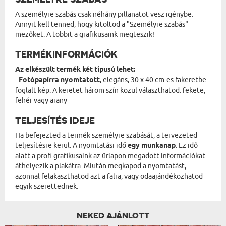
A személyre szabás csak néhány pillanatot vesz igénybe.
Annyit kell tenned, hogy kitöltöd a "Személyre szabás"
mezőket. A többit a grafikusaink megteszik!
TERMÉKINFORMÁCIÓK
Az elkészült termék két típusú lehet:
-
Fotópapírra nyomtatott
, elegáns, 30 x 40 cm-es fakeretbe
foglalt kép. A keretet három szín közül választhatod: fekete,
fehér vagy arany
TELJESÍTÉS IDEJE
Ha befejezted a termék személyre szabását, a tervezeted
teljesítésre kerül. A nyomtatási idő
egy munkanap
. Ez idő
alatt a profi grafikusaink az űrlapon megadott információkat
áthelyezik a plakátra. Miután megkapod a nyomtatást,
azonnal felakaszthatod azt a falra, vagy odaajándékozhatod
egyik szerettednek.
NEKED AJÁNLOTT