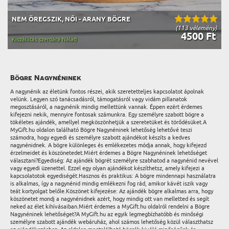
NEM ÖREGSZIK, NŐI - ARANY BÖGRE
(113 vélemény)
4500 Ft
Kiszállítás szerdára Nálad
Bögre Nagynéninek
A nagynénik az életünk fontos részei, akik szeretetteljes kapcsolatot ápolnak
velünk. Legyen szó tanácsadásról, támogatásról vagy vidám pillanatok
megosztásáról, a nagynénik mindig mellettünk vannak. Éppen ezért érdemes
kifejezni nekik, mennyire fontosak számunkra. Egy személyre szabott bögre a
tökéletes ajándék, amellyel megköszönhetjük a szeretetüket és törődésüket.A
MyGift.hu oldalon található Bögre Nagynéninek lehetőség lehetővé teszi
számodra, hogy egyedi és személyre szabott ajándékot készíts a kedves
nagynénidnek. A bögre különleges és emlékezetes módja annak, hogy kifejezd
érzelmeidet és köszönetedet.Miért érdemes a Bögre Nagynéninek lehetőséget
választani?Egyediség: Az ajándék bögrét személyre szabhatod a nagynénid nevével
vagy egyedi üzenettel. Ezzel egy olyan ajándékot készíthetsz, amely kifejezi a
kapcsolatotok egyediségét.Hasznos és praktikus: A bögre mindennapi használatra
is alkalmas, így a nagynénid mindig emlékezni fog rád, amikor kávét iszik vagy
teát kortyolgat belőle.Köszönet kifejezése: Az ajándék bögre alkalmas arra, hogy
köszönetet mondj a nagynénidnek azért, hogy mindig ott van melletted és segít
neked az élet kihívásaiban.Miért érdemes a MyGift.hu oldalról rendelni a Bögre
Nagynéninek lehetőséget?A MyGift.hu az egyik legmegbízhatóbb és minőségi
személyre szabott ajándék webáruház, ahol számos lehetőség közül választhatsz