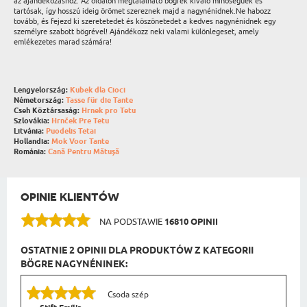
az ajándékozáshoz. Az oldalon megtalálható bögrék kiváló minőségűek és
tartósak, így hosszú ideig örömet szereznek majd a nagynénidnek.Ne habozz
tovább, és fejezd ki szeretetedet és köszönetedet a kedves nagynénidnek egy
személyre szabott bögrével! Ajándékozz neki valami különlegeset, amely
emlékezetes marad számára!
Lengyelország:
Kubek dla Cioci
Németország:
Tasse für die Tante
Cseh Köztársaság:
Hrnek pro Tetu
Szlovákia:
Hrnček Pre Tetu
Litvánia:
Puodelis Tetai
Hollandia:
Mok Voor Tante
Románia:
Cană Pentru Mătușă
OPINIE KLIENTÓW
NA PODSTAWIE
16810 OPINII
OSTATNIE 2 OPINII DLA PRODUKTÓW Z KATEGORII
BÖGRE NAGYNÉNINEK:
Csoda szép