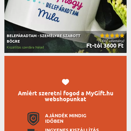
BELEFÁRADTAM - SZEMÉLYRE SZABOTT
(1487 vélemény)
BÖGRE
Ft-tól 3600 Ft
Kiszállítás szerdára Nálad
Amiért szeretni fogod a MyGift.hu
webshopunkat
AJÁNDÉK MINDIG
IDŐBEN
INGYENES KISZÁLLÍTÁS