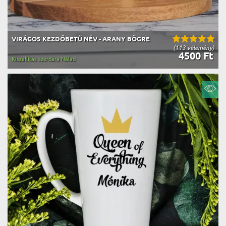
VIRÁGOS KEZDŐBETŰ NÉV - ARANY BÖGRE
(113 vélemény)
4500 Ft
Kiszállítás szerdára Nálad