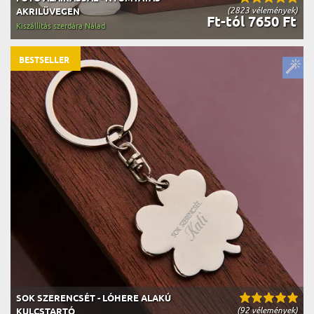
(2823 vélemények)
AKRILÜVEGEN
Ft-tól 7650 Ft
Kiszállítás szerdára Nálad
BESTSELLER
SOK SZERENCSÉT - LÓHERE ALAKÚ
(92 vélemények)
KULCSTARTÓ