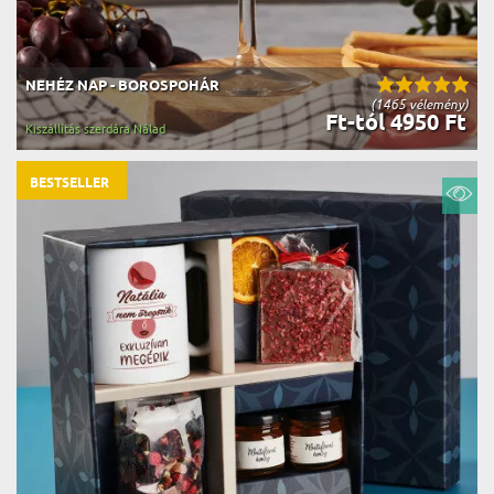
NEHÉZ NAP - BOROSPOHÁR
(1465 vélemény)
Ft-tól 4950 Ft
Kiszállítás szerdára Nálad
BESTSELLER