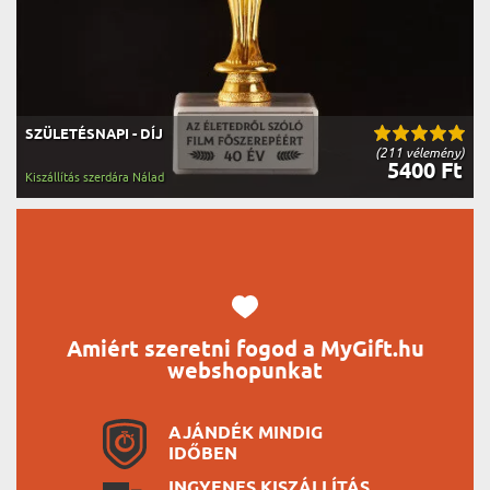
SZÜLETÉSNAPI - DÍJ
(211 vélemény)
5400 Ft
Kiszállítás szerdára Nálad
Amiért szeretni fogod a MyGift.hu
webshopunkat
AJÁNDÉK MINDIG
IDŐBEN
INGYENES KISZÁLLÍTÁS