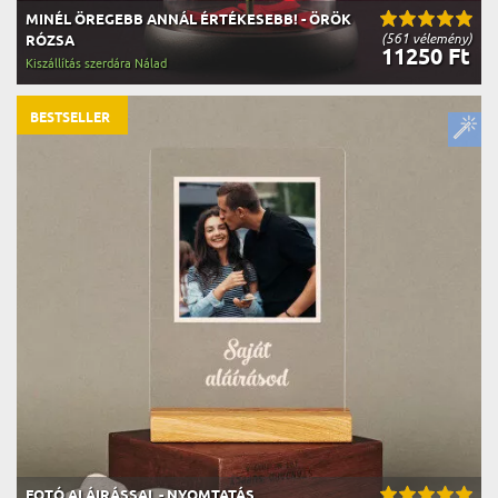
MINÉL ÖREGEBB ANNÁL ÉRTÉKESEBB! - ÖRÖK
(561 vélemény)
RÓZSA
11250 Ft
Kiszállítás szerdára Nálad
BESTSELLER
FOTÓ ALÁIRÁSSAL - NYOMTATÁS