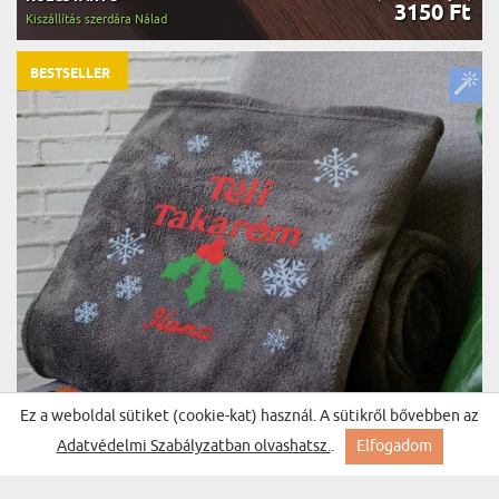
3150 Ft
Kiszállítás szerdára Nálad
BESTSELLER
Ez a weboldal sütiket (cookie-kat) használ. A sütikről bővebben az
Adatvédelmi Szabályzatban olvashatsz.
.
Elfogadom
TÉLI TAKARÓM - HÍMZETT TAKARÓ
(993 vélemények)
14400 Ft
Kiszállítás szerdára Nálad