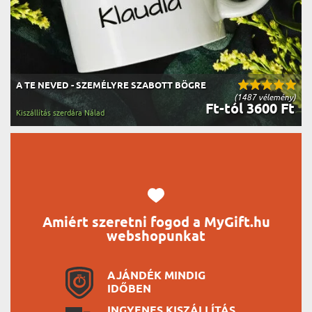
A TE NEVED - SZEMÉLYRE SZABOTT BÖGRE
(1487 vélemény)
Ft-tól 3600 Ft
Kiszállítás szerdára Nálad
Amiért szeretni fogod a MyGift.hu
webshopunkat
AJÁNDÉK MINDIG
IDŐBEN
INGYENES KISZÁLLÍTÁS