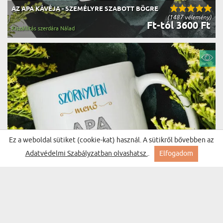
AZ APA KÁVÉJA - SZEMÉLYRE SZABOTT BÖGRE
(1487 vélemény)
Ft-tól 3600 Ft
Kiszállítás szerdára Nálad
Ez a weboldal sütiket (cookie-kat) használ. A sütikről bővebben az
Adatvédelmi Szabályzatban olvashatsz.
.
Elfogadom
SZÖRNYŰEN MENŐ APA - SZEMÉLYRE