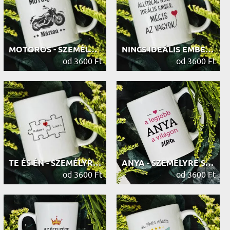
MOTOROS - SZEMÉLYRE SZABOTT BÖGRE
NINCS IDEÁLIS EMBER - SZEMÉLYRE SZA...
od 3600 Ft
od 3600 Ft
TE ÉS ÉN - SZEMÉLYRE SZABOTT BÖGRE
ANYA - SZEMÉLYRE SZABOTT BÖGRE
od 3600 Ft
od 3600 Ft