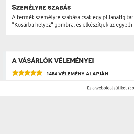
Személyre szabás
A termék személyre szabása csak egy pillanatig tart
"Kosárba helyez" gombra, és elkészítjük az egyedi
A VÁSÁRLÓK VÉLEMÉNYEI
1484 VÉLEMÉNY ALAPJÁN
VÉLEMÉNYEK A KATEGÓRIA TÖBBI TERMÉKÉR
Ez a weboldal sütiket (c
Szép eredmèny! Köszönöm!
Kata
11.06.2026
11:23:19
Apa fe