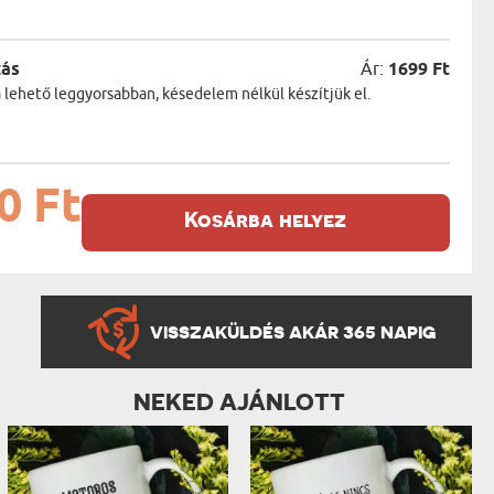
zás
Ár:
1699 Ft
a lehető leggyorsabban, késedelem nélkül készítjük el.
0 Ft
Kosárba helyez
VISSZAKÜLDÉS AKÁR 365 NAPIG
NEKED AJÁNLOTT