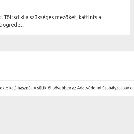
. Töltsd ki a szükséges mezőket, kattints a
 bögrédet.
ŐL:
ookie-kat) használ. A sütikről bővebben az
Adatvédelmi Szabályzatban ol
Gyors 
Szandra
08.04.2026
15:06:44
lirat fotókból - Varázsbögre