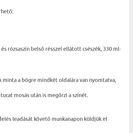
rhető:
és rózsaszín belső résszel ellátott csészék, 330 ml-
 minta a bögre mindkét oldalára van nyomtatva,
tucat mosás után is megőrzi a színét.
delés leadását követő munkanapon küldjük el