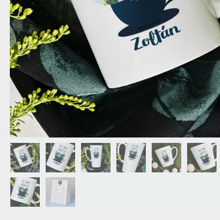
NAGYPAPÁNAK
ÉLELMISZE
APÓSÉKNAK
AZ AJÁND