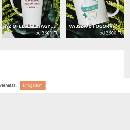
AZ ŐFELSÉGE NAGYMAMA - SZEMÉLYRE SZ...
VAJSZIVŰ FOGORVOS - SZEMÉLYRE SZABO...
od 3600 Ft
od 3600 Ft
vashatsz.
.
Elfogadom
szállítás szép termék.
saját tervezeted - Személyre szabot...