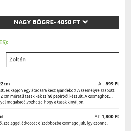
AK
STÁNAK
NEK
SZ
LÓNAK
NAGY BÖGRE
- 4050 FT
ÓNAK
T:
EK
ZNAK
ŐDŐNEK
S):
:
22cm
Ár:
899 Ft
t, és kapjon egy átadásra kész ajándékot! A személyre szabott
2 cm méretű tasak kék színű papírból készült. A csomaghoz
lyel megakadályozhatja, hogy a tasak kinyíljon.
ás
Ár:
1,800 Ft
ő, szalaggal átkötött díszdobozba csomagoljuk, így azonnal