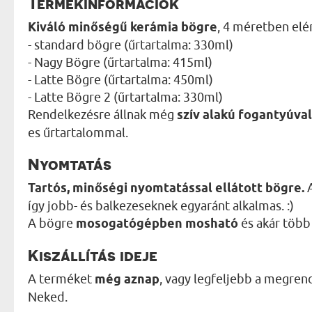
Termékinformációk
Kiváló minőségű kerámia bögre
, 4 méretben elé
- standard bögre (űrtartalma: 330ml)
- Nagy Bögre (űrtartalma: 415ml)
- Latte Bögre (űrtartalma: 450ml)
- Latte Bögre 2 (űrtartalma: 330ml)
Rendelkezésre állnak még
szív alakú fogantyúval
es űrtartalommal.
Nyomtatás
Tartós, minőségi nyomtatással ellátott bögre.
A
így jobb- és balkezeseknek egyaránt alkalmas. :)
A bögre
mosogatógépben mosható
és akár több 
Kiszállítás ideje
A terméket
még aznap
, vagy legfeljebb a megren
Neked.