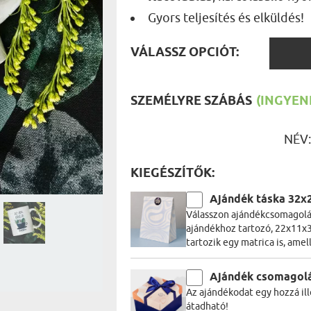
UTAZÓN
Gyors teljesítés és elküldés!
BICIKLI
REK
IDŐSEBB
VÁLAS
SPORTO
VÁLASSZ OPCIÓT:
ÉK VONÁSAI
TŰZOLT
OPCIÓ
FŐNÖKN
HORGÁS
VICCEL
SZEMÉLYRE SZÁBÁS
(INGYENE
NÉV
KIEGÉSZÍTŐK:
Ajándék táska 32x
Válasszon ajándékcsomagolás
ajándékhoz tartozó, 22x11x3
tartozik egy matrica is, amel
Ajándék csomagol
Az ajándékodat egy hozzá ill
átadható!