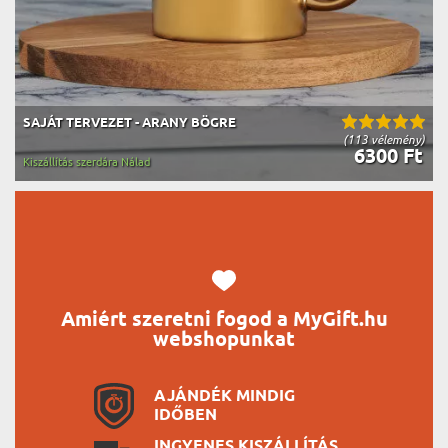
SAJÁT TERVEZET - ARANY BÖGRE
(113 vélemény)
6300 Ft
Kiszállítás szerdára Nálad
Amiért szeretni fogod a MyGift.hu
webshopunkat
AJÁNDÉK MINDIG
IDŐBEN
INGYENES KISZÁLLÍTÁS