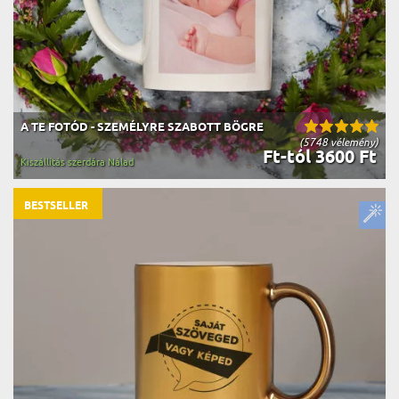
A TE FOTÓD - SZEMÉLYRE SZABOTT BÖGRE
(5748 vélemény)
Ft-tól 3600 Ft
Kiszállítás szerdára Nálad
BESTSELLER