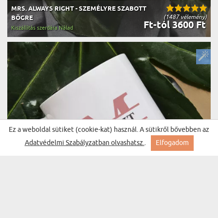
MRS. ALWAYS RIGHT - SZEMÉLYRE SZABOTT
(1487 vélemény)
BÖGRE
Ft-tól 3600 Ft
Kiszállítás szerdára Nálad
Ez a weboldal sütiket (cookie-kat) használ. A sütikről bővebben az
Adatvédelmi Szabályzatban olvashatsz.
.
Elfogadom
KEZDŐBETŰK NEVEKKEL - SZEMÉLYRE