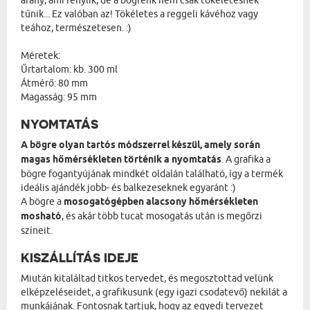
arany, ami fénylik, de a bögrénk nem csak tökéletesnek
tűnik... Ez valóban az! Tökéletes a reggeli kávéhoz vagy
teához, természetesen. :)
Méretek:
Űrtartalom: kb. 300 ml
Átmérő: 80 mm
Magasság: 95 mm
NYOMTATÁS
A bögre olyan tartós módszerrel készül, amely során
magas hőmérsékleten történik a nyomtatás
. A grafika a
bögre fogantyújának mindkét oldalán található, így a termék
ideális ajándék jobb- és balkezeseknek egyaránt :)
A bögre a
mosogatógépben alacsony hőmérsékleten
mosható
, és akár több tucat mosogatás után is megőrzi
színeit.
KISZÁLLÍTÁS IDEJE
Miután kitaláltad titkos tervedet, és megosztottad velünk
elképzeléseidet, a grafikusunk (egy igazi csodatevő) nekilát a
munkájának. Fontosnak tartjuk, hogy az egyedi tervezet