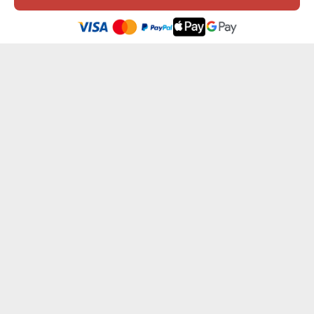
Ez a weboldal sütiket (cookie-kat) használ. A sütikről bővebben az
Adatvédelmi Szabályzatban olvashatsz.
.
Elfogadom
PLÉBÁNOS BÖGRÉJE - ARANY BÖGRE
VAJSZIVŰ ORVOS - ARANY BÖGRE
4500 Ft
4500 Ft
GRATULÁCIÓK FRISS MA DIPLOMÁSNAK - ...
ANNYI MELÓM VAN - ARANY BÖGRE
4500 Ft
4500 Ft