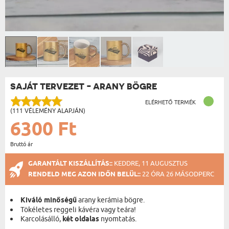
SAJÁT TERVEZET - ARANY BÖGRE
ELÉRHETŐ TERMÉK
(111 VÉLEMÉNY ALAPJÁN)
6300 Ft
Bruttó ár
GARANTÁLT KISZÁLLÍTÁS::
KEDDRE, 11 AUGUSZTUS
RENDELD MEG AZON IDŐN BELÜL::
22 ÓRA 26 MÁSODPERC
Kiváló minőségű
arany kerámia bögre.
Tökéletes reggeli kávéra vagy teára!
Karcolásálló,
két oldalas
nyomtatás.