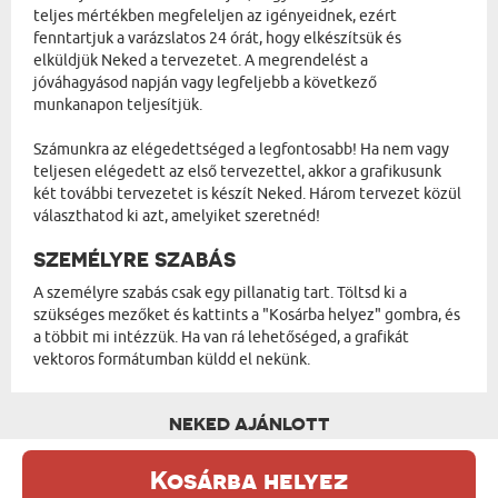
teljes mértékben megfeleljen az igényeidnek, ezért
fenntartjuk a varázslatos 24 órát, hogy elkészítsük és
elküldjük Neked a tervezetet. A megrendelést a
jóváhagyásod napján vagy legfeljebb a következő
munkanapon teljesítjük.
Számunkra az elégedettséged a legfontosabb! Ha nem vagy
teljesen elégedett az első tervezettel, akkor a grafikusunk
két további tervezetet is készít Neked. Három tervezet közül
választhatod ki azt, amelyiket szeretnéd!
SZEMÉLYRE SZABÁS
A személyre szabás csak egy pillanatig tart. Töltsd ki a
szükséges mezőket és kattints a "Kosárba helyez" gombra, és
a többit mi intézzük. Ha van rá lehetőséged, a grafikát
vektoros formátumban küldd el nekünk.
NEKED AJÁNLOTT
Kosárba helyez