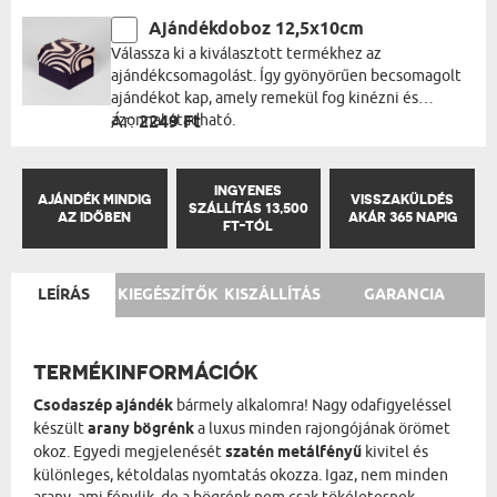
Ajándékdoboz 12,5x10cm
Válassza ki a kiválasztott termékhez az
ajándékcsomagolást. Így gyönyörűen becsomagolt
ajándékot kap, amely remekül fog kinézni és
azonnal átadható.
Ár:
2249 Ft
INGYENES
AJÁNDÉK MINDIG
VISSZAKÜLDÉS
SZÁLLÍTÁS 13,500
AZ IDŐBEN
AKÁR 365 NAPIG
FT-TÓL
LEÍRÁS
KIEGÉSZÍTŐK
KISZÁLLÍTÁS
GARANCIA
TERMÉKINFORMÁCIÓK
Csodaszép ajándék
bármely alkalomra! Nagy odafigyeléssel
készült
arany bögrénk
a luxus minden rajongójának örömet
okoz. Egyedi megjelenését
szatén metálfényű
kivitel és
különleges, kétoldalas nyomtatás okozza. Igaz, nem minden