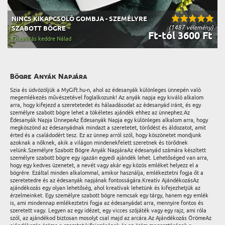
NINCS KIKAPCSOLÓ GOMBJA - SZEMÉLYRE
(1487 vélemény)
SZABOTT BÖGRE
Ft-tól 3600 Ft
Kiszállítás keddre Nálad
Bögre Anyák Napjára
Szia és üdvözöljük a MyGift.hu-n, ahol az édesanyák különleges ünnepén való
megemlékezés művészetével foglalkozunk! Az anyák napja egy kiváló alkalom
arra, hogy kifejezd a szeretetedet és hálaadásodat az édesanyád iránt, és egy
személyre szabott bögre lehet a tökéletes ajándék ehhez az ünnephez.Az
Édesanyák Napja ÜnnepeAz Édesanyák Napja egy különleges alkalom arra, hogy
megköszönd az édesanyádnak mindazt a szeretetet, törődést és áldozatot, amit
érted és a családodért tesz. Ez az ünnep arról szól, hogy köszönetet mondjunk
azoknak a nőknek, akik a világon mindenekfelett szeretnek és törődnek
velünk.Személyre Szabott Bögre Anyák NapjáraAz édesanyád számára készített
személyre szabott bögre egy igazán egyedi ajándék lehet. Lehetőséged van arra,
hogy egy kedves üzenetet, a nevét vagy akár egy közös emléket helyezz el a
bögrére. Ezáltal minden alkalommal, amikor használja, emlékeztetni fogja őt a
szeretetedre és az édesanyák napjának fontosságára.Kreatív AjándékozásAz
ajándékozás egy olyan lehetőség, ahol kreatívak lehetünk és kifejezhetjük az
érzelmeinket. Egy személyre szabott bögre nemcsak egy tárgy, hanem egy emlék
is, ami mindennap emlékeztetni fogja az édesanyádat arra, mennyire fontos és
szeretett vagy. Legyen az egy idézet, egy vicces szójáték vagy egy rajz, ami róla
szól, az ajándékod biztosan mosolyt csal majd az arcára.Az Ajándékozás ÖrömeAz