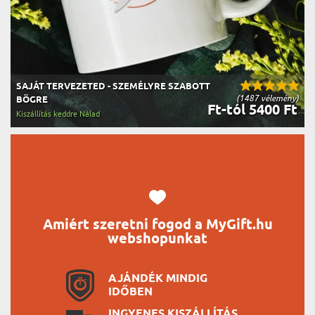
SAJÁT TERVEZETED - SZEMÉLYRE SZABOTT
(1487 vélemény)
BÖGRE
Ft-tól 5400 Ft
Kiszállítás keddre Nálad
Amiért szeretni fogod a MyGift.hu
webshopunkat
AJÁNDÉK MINDIG
IDŐBEN
INGYENES KISZÁLLÍTÁS