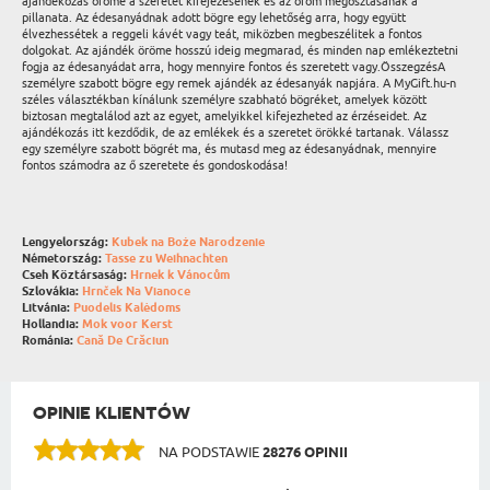
ajándékozás öröme a szeretet kifejezésének és az öröm megosztásának a
pillanata. Az édesanyádnak adott bögre egy lehetőség arra, hogy együtt
élvezhessétek a reggeli kávét vagy teát, miközben megbeszélitek a fontos
dolgokat. Az ajándék öröme hosszú ideig megmarad, és minden nap emlékeztetni
fogja az édesanyádat arra, hogy mennyire fontos és szeretett vagy.ÖsszegzésA
személyre szabott bögre egy remek ajándék az édesanyák napjára. A MyGift.hu-n
széles választékban kínálunk személyre szabható bögréket, amelyek között
biztosan megtalálod azt az egyet, amelyikkel kifejezheted az érzéseidet. Az
ajándékozás itt kezdődik, de az emlékek és a szeretet örökké tartanak. Válassz
egy személyre szabott bögrét ma, és mutasd meg az édesanyádnak, mennyire
fontos számodra az ő szeretete és gondoskodása!
Lengyelország:
Kubek na Boże Narodzenie
Németország:
Tasse zu Weihnachten
Cseh Köztársaság:
Hrnek k Vánocům
Szlovákia:
Hrnček Na Vianoce
Litvánia:
Puodelis Kalėdoms
Hollandia:
Mok voor Kerst
Románia:
Cană De Crăciun
OPINIE KLIENTÓW
NA PODSTAWIE
28276 OPINII