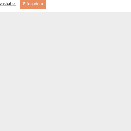
vashatsz.
.
Elfogadom
lyan amire számítottam
A te neved - Arany bögre
Feliratkozás
MYGIFT
KAPCSOLAT
GYIK
SZÁLLÍTÁS
ÁLLAPOTA