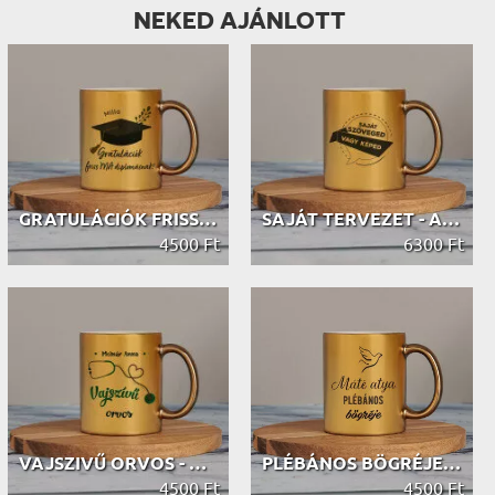
NEKED AJÁNLOTT
GRATULÁCIÓK FRISS MA DIPLOMÁSNAK - ...
SAJÁT TERVEZET - ARANY BÖGRE
4500 Ft
6300 Ft
VAJSZIVŰ ORVOS - ARANY BÖGRE
PLÉBÁNOS BÖGRÉJE - ARANY BÖGRE
4500 Ft
4500 Ft