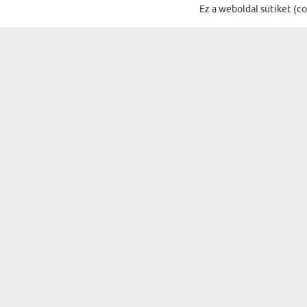
VÉLEMÉNYEK A KATEGÓRIA TÖBBI TERMÉKÉR
Ez a weboldal sütiket (c
Szuper!
Bea
07.07.2026
07:40:35
Gratulác
IRATKOZZ FEL A HÍRLEVÉLÜNKRE, ÉS 
AJÁNDÉKOK...
ALKALMAK
A PÁRODNAK
SZÜLETÉSNAP
NŐNEK
NÉVNAP
SZÜLŐKNEK
KARÁCSONY
NAGYSZÜLŐKNEK
MIKULÁS