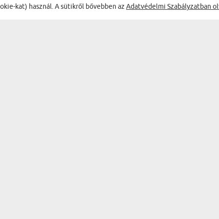
ŐL:
ookie-kat) használ. A sütikről bővebben az
Adatvédelmi Szabályzatban ol
Pont o
Kovács Zsolt
20.04.2026
06:44:15
iók friss ma diplomásnak -...
ÉLVEZD A LEGJOBB AKCIÓKAT
TERMÉKEK
AJÁNDÉK KATEGÓRIÁK
FALI DEKORÁCIÓK
BAR & WINE
EMLÉKTÁRGYAK