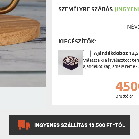
UTAZÓN
BICIKLI
SZEMÉLYRE SZÁBÁS
(INGYENE
REK
IDŐSEBB
SPORTO
ÉK VONÁSAI
TŰZOLT
NÉV
FŐNÖKN
HORGÁS
KIEGÉSZÍTŐK:
VICCEL
Ajándékdoboz 12,
Válassza ki a kiválasztott 
ajándékot kap, amely remekül
450
Bruttó ár
INGYENES SZÁLLÍTÁS 13,500 FT-TÓL