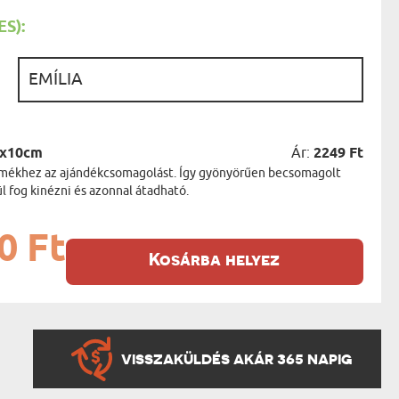
AK
STÁNAK
S):
NEK
LÓNAK
ÓNAK
:
EK
ZNAK
ŐDŐNEK
5x10cm
Ár:
2249 Ft
termékhez az ajándékcsomagolást. Így gyönyörűen becsomagolt
 fog kinézni és azonnal átadható.
0 Ft
Kosárba helyez
VISSZAKÜLDÉS AKÁR 365 NAPIG