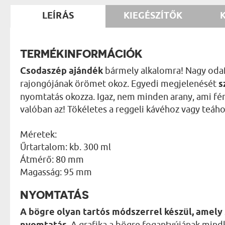
LEÍRÁS
KIEGÉSZÍTŐK
TERMÉKINFORMÁCIÓK
Csodaszép ajándék
bármely alkalomra! Nagy odaf
rajongójának örömet okoz. Egyedi megjelenését
s
nyomtatás okozza. Igaz, nem minden arany, ami fény
valóban az! Tökéletes a reggeli kávéhoz vagy teáho
Méretek:
Űrtartalom: kb. 300 ml
Átmérő: 80 mm
Magasság: 95 mm
NYOMTATÁS
A bögre olyan tartós módszerrel készül, amel
. A grafika a bögre fogantyújának mindk