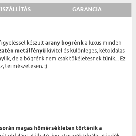
KISZÁLLÍTÁS
GARANCIA
igyeléssel készült
arany bögrénk
a luxus minden
zatén metálfényű
kivitel és különleges, kétoldalas
lik, de a bögrénk nem csak tökéletesnek tűnik... Ez
z, természetesen. :)
y során magas hőmérsékleten történik a
ét oldalán található, így a termék ideális ajándék