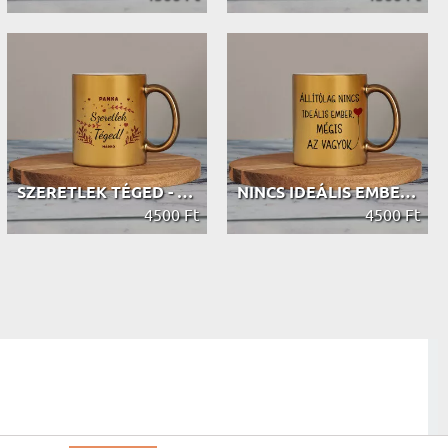
SZERETLEK TÉGED - ARANY BÖGRE
NINCS IDEÁLIS EMBER - ARANY BÖGRE
4500 Ft
4500 Ft