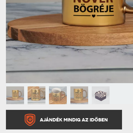
NAGYPAPÁNAK
ÉLELMISZE
APÓSÉKNAK
AZ AJÁND
AJÁNDÉK MINDIG AZ IDŐBEN