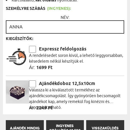
Karcolásálló,
két oldalas
nyomtatás.
SZEMÉLYRE SZÁBÁS
(INGYENES):
NÉV:
KIEGÉSZÍTŐK:
Expressz feldolgozás
A rendelésedet soron kívül, a lehető leggyorsabban,
késedelem nélkül készítjük el.
Ár:
1699 Ft
Ajándékdoboz 12,5x10cm
Válassza ki a kiválasztott termékhez az
ajándékcsomagolást. Így gyönyörűen becsomagolt
ajándékot kap, amely remekül fog kinézni és
azonnal átadható.
Ár:
2249 Ft
INGYENES
AJÁNDÉK MINDIG
VISSZAKÜLDÉS