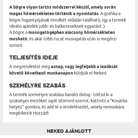
A bögre olyan tartós módszerrel készül, amely során
magas hőmérsékleten történik a nyomtatás
. A grafika a
bögre fogantyújának mindkét oldalán található, így a termék
ideális ajándék jobb- és balkezeseknek egyaránt :)
A bögre a
mosogatógépben alacsony hőmérsékleten
mosható
, és akár több tucat mosogatás után is megőrzi
színeit.
TELJESÍTÉS IDEJE
A megrendelést még
aznap, vagy legfeljebb a leadását
követő következő munkanapon
küldjük el Neked.
SZEMÉLYRE SZABÁS
A termék személyre szabása banális dolog - töltsd ki a
szükséges mezőket saját ötleteid szerint, kattints a "Kosárba
helyez" gombra, és add le a rendelésedet, amely nemsokára
megérkezik Hozzád!
NEKED AJÁNLOTT