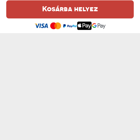
Kosárba helyez
Ez a weboldal sütiket (cookie-kat) használ. A sütikről bővebben az
Adatvédelmi Szabályzatban olvashatsz.
.
Elfogadom
VAJSZIVŰ ORVOS - ARANY BÖGRE
PLÉBÁNOS BÖGRÉJE - ARANY BÖGRE
4500 Ft
4500 Ft
GRATULÁCIÓK FRISS MA DIPLOMÁSNAK - ...
SAJÁT TERVEZET - ARANY BÖGRE
4500 Ft
6300 Ft