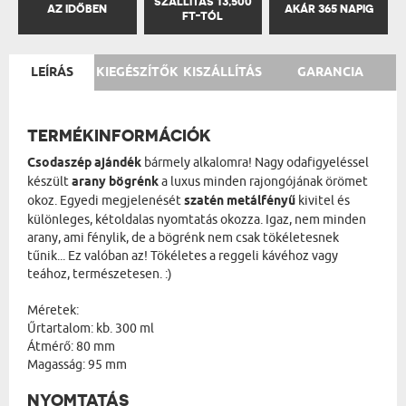
SZÁLLÍTÁS 13,500
AZ IDŐBEN
AKÁR 365 NAPIG
FT-TÓL
LEÍRÁS
KIEGÉSZÍTŐK
KISZÁLLÍTÁS
GARANCIA
TERMÉKINFORMÁCIÓK
Csodaszép ajándék
bármely alkalomra! Nagy odafigyeléssel
készült
arany bögrénk
a luxus minden rajongójának örömet
okoz. Egyedi megjelenését
szatén metálfényű
kivitel és
különleges, kétoldalas nyomtatás okozza. Igaz, nem minden
arany, ami fénylik, de a bögrénk nem csak tökéletesnek
tűnik... Ez valóban az! Tökéletes a reggeli kávéhoz vagy
teához, természetesen. :)
Méretek:
Űrtartalom: kb. 300 ml
Átmérő: 80 mm
Magasság: 95 mm
NYOMTATÁS