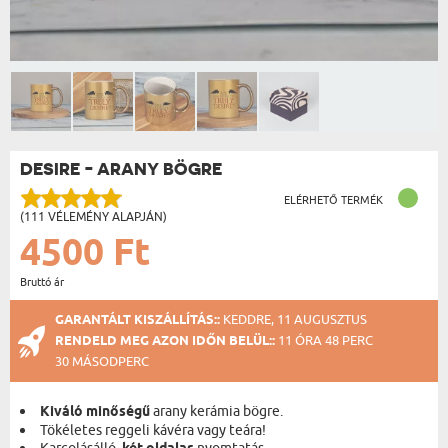
DESIRE - ARANY BÖGRE
ELÉRHETŐ TERMÉK
(111 VÉLEMÉNY ALAPJÁN)
4500 Ft
Bruttó ár
GARANTÁLT KISZÁLLÍTÁS::
KEDDRE, 11 AUGUSZTUS
RENDELD MEG AZON IDŐN BELÜL::
11 ÓRA 48 PERC
30 MÁSODPERC
Kiváló minőségű
arany kerámia bögre.
Tökéletes reggeli kávéra vagy teára!