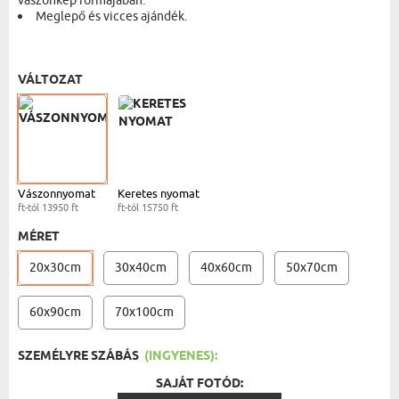
vászonkép formájában.
Meglepő és vicces ajándék.
VÁSZONKÉP - 20X30 CM
- 13950 FT
VÁLTOZAT
Vászonnyomat
Keretes nyomat
ft-tól 13950 ft
ft-tól 15750 ft
MÉRET
20x30cm
30x40cm
40x60cm
50x70cm
60x90cm
70x100cm
SZEMÉLYRE SZÁBÁS
(INGYENES):
SAJÁT FOTÓD: