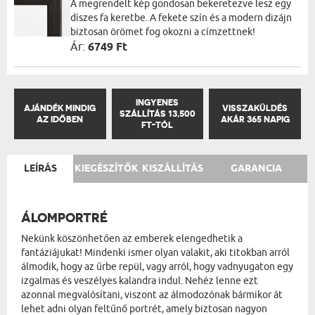
A megrendelt kép gondosan bekeretezve lesz egy
díszes fa keretbe. A fekete szín és a modern dizájn
biztosan örömet fog okozni a címzettnek!
Ár:
6749 Ft
INGYENES
AJÁNDÉK MINDIG
VISSZAKÜLDÉS
SZÁLLÍTÁS 13,500
AZ IDŐBEN
AKÁR 365 NAPIG
FT-TÓL
LEÍRÁS
KIEGÉSZÍTŐK
KISZÁLLÍTÁS
GARANCIA
ÁLOMPORTRÉ
Nekünk köszönhetően az emberek elengedhetik a
fantáziájukat! Mindenki ismer olyan valakit, aki titokban arról
álmodik, hogy az űrbe repül, vagy arról, hogy vadnyugaton egy
izgalmas és veszélyes kalandra indul. Nehéz lenne ezt
azonnal megvalósítani, viszont az álmodozónak bármikor át
lehet adni olyan feltűnő portrét, amely biztosan nagyon