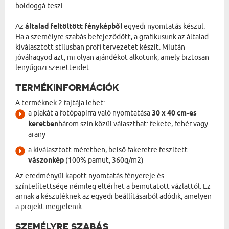
boldoggá teszi.
Az
általad feltöltött fényképből
egyedi nyomtatás készül.
Ha a személyre szabás befejeződött, a grafikusunk az általad
kiválasztott stílusban profi tervezetet készít. Miután
jóváhagyod azt, mi olyan ajándékot alkotunk, amely biztosan
lenyűgözi szeretteidet.
TERMÉKINFORMÁCIÓK
A terméknek 2 fajtája lehet:
a plakát a fotópapírra való nyomtatása
30 x 40 cm-es
keretben
három szín közül választhat: fekete, fehér vagy
arany
a kiválasztott méretben, belső fakeretre feszített
vászonkép
(100% pamut, 360g/m2)
Az eredményül kapott nyomtatás fényereje és
színtelítettsége némileg eltérhet a bemutatott vázlattól. Ez
annak a készüléknek az egyedi beállításaiból adódik, amelyen
a projekt megjelenik.
SZEMÉLYRE SZABÁS