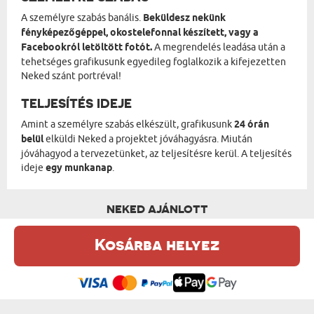
A személyre szabás banális.
Beküldesz nekünk
fényképezőgéppel, okostelefonnal készített, vagy a
Facebookról letöltött fotót.
A megrendelés leadása után a
tehetséges grafikusunk egyedileg foglalkozik a kifejezetten
Neked szánt portréval!
TELJESÍTÉS IDEJE
Amint a személyre szabás elkészült, grafikusunk
24 órán
belül
elküldi Neked a projektet jóváhagyásra. Miután
jóváhagyod a tervezetünket, az teljesítésre kerül. A teljesítés
ideje
egy munkanap
.
NEKED AJÁNLOTT
Kosárba helyez
Ez a weboldal sütiket (cookie-kat) használ. A sütikről bővebben az
Adatvédelmi Szabályzatban olvashatsz.
.
Elfogadom