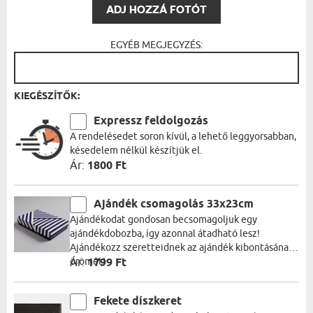
ADJ HOZZÁ FOTÓT
EGYÉB MEGJEGYZÉS:
KIEGÉSZÍTŐK:
Expressz feldolgozás
A rendelésedet soron kívül, a lehető leggyorsabban,
késedelem nélkül készítjük el.
Ár:
1800 Ft
Ajándék csomagolás 33x23cm
Ajándékodat gondosan becsomagoljuk egy
ajándékdobozba, így azonnal átadható lesz!
Ajándékozz szeretteidnek az ajándék kibontásának
örömét!
Ár:
1799 Ft
Fekete díszkeret