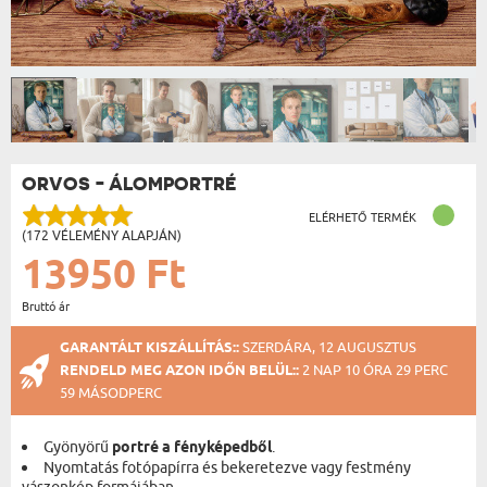
ORVOS - ÁLOMPORTRÉ
ELÉRHETŐ TERMÉK
(172 VÉLEMÉNY ALAPJÁN)
13950 Ft
Bruttó ár
GARANTÁLT KISZÁLLÍTÁS::
SZERDÁRA, 12 AUGUSZTUS
RENDELD MEG AZON IDŐN BELÜL::
2 NAP 10 ÓRA 29 PERC
58 MÁSODPERC
Gyönyörű
portré a fényképedből
.
Nyomtatás fotópapírra és bekeretezve vagy festmény