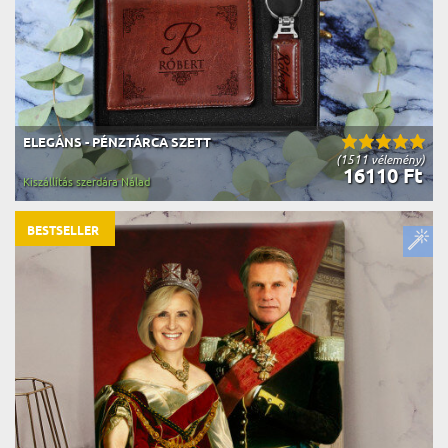
ELEGÁNS - PÉNZTÁRCA SZETT
(1511 vélemény)
16110 Ft
Kiszállítás szerdára Nálad
BESTSELLER