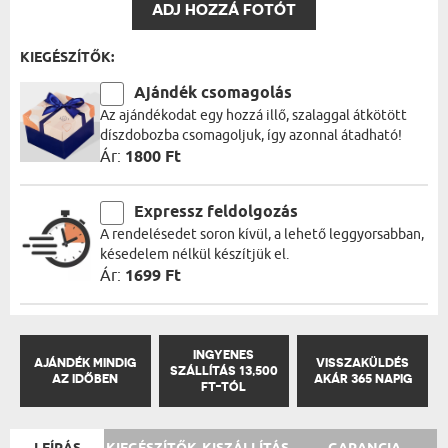
ADJ HOZZÁ FOTÓT
KIEGÉSZÍTŐK:
Ajándék csomagolás
Az ajándékodat egy hozzá illő, szalaggal átkötött
díszdobozba csomagoljuk, így azonnal átadható!
Ár:
1800 Ft
Expressz feldolgozás
A rendelésedet soron kívül, a lehető leggyorsabban,
késedelem nélkül készítjük el.
Ár:
1699 Ft
INGYENES
AJÁNDÉK MINDIG
VISSZAKÜLDÉS
SZÁLLÍTÁS 13,500
AZ IDŐBEN
AKÁR 365 NAPIG
FT-TÓL