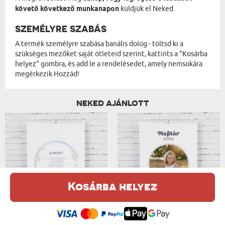
követő következő munkanapon
küldjük el Neked.
SZEMÉLYRE SZABÁS
A termék személyre szabása banális dolog - töltsd ki a
szükséges mezőket saját ötleteid szerint, kattints a "Kosárba
helyez" gombra, és add le a rendelésedet, amely nemsokára
megérkezik Hozzád!
NEKED AJÁNLOTT
Kosárba helyez
FOTÓNAPTÁR 2 - FALINAPTÁR
FOTÓNAPTÁR RAJZOKKAL- FALINAPTÁR
Ez a weboldal sütiket (cookie-kat) használ. A sütikről bővebben az
6300 Ft
6300 Ft
Adatvédelmi Szabályzatban olvashatsz.
.
Elfogadom