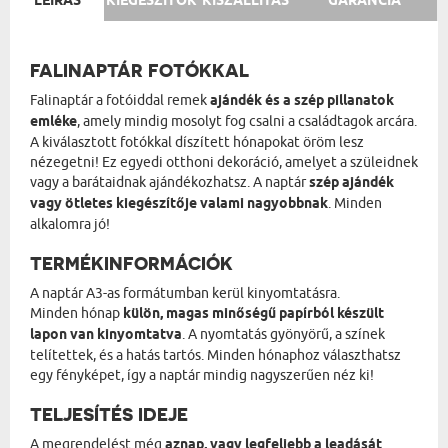
LEÍRÁS
KIEGÉSZÍTŐK
KISZÁLLÍTÁS
GARANCIA
FALINAPTÁR FOTÓKKAL
Falinaptár a fotóiddal remek
ajándék és a szép pillanatok
emléke
, amely mindig mosolyt fog csalni a családtagok arcára.
A kiválasztott fotókkal díszített hónapokat öröm lesz
nézegetni! Ez egyedi otthoni dekoráció, amelyet a szüleidnek
vagy a barátaidnak ajándékozhatsz. A naptár
szép ajándék
vagy ötletes kiegészítője valami nagyobbnak
. Minden
alkalomra jó!
TERMÉKINFORMÁCIÓK
A naptár A3-as formátumban kerül kinyomtatásra.
Minden hónap
külön, magas minőségű papírból készült
lapon van kinyomtatva
. A nyomtatás gyönyörű, a színek
telítettek, és a hatás tartós. Minden hónaphoz választhatsz
egy fényképet, így a naptár mindig nagyszerűen néz ki!
TELJESÍTÉS IDEJE
A megrendelést még
aznap, vagy legfeljebb a leadását