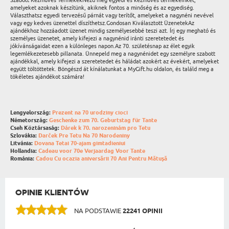
Szabott Kézműves TermékekNézd meg egyedi és kézműves termékeinket,
amelyeket azoknak készítünk, akiknek fontos a minőség és az egyediség.
Választhatsz egyedi tervezésű párnát vagy terítőt, amelyeket a nagynéni nevével
vagy egy kedves üzenettel díszíthetsz.Gondosan Kiválasztott ÜzenetekAz
ajándékhoz hozzáadott üzenet mindig személyesebbé teszi azt. Írj egy megható és
személyes üzenetet, amely kifejezi a nagynénid iránti szeretetedet és
jókívánságaidat ezen a különleges napon.Az 70. születésnap az élet egyik
legemlékezetesebb pillanata. Ünnepeld meg a nagynénidet egy személyre szabott
ajándékkal, amely kifejezi a szeretetedet és háládat azokért az évekért, amelyeket
együtt töltöttetek. Böngészd át kínálatunkat a MyGift.hu oldalon, és találd meg a
tökéletes ajándékot számára!
Lengyelország:
Prezent na 70 urodziny cioci
Németország:
Geschenke zum 70. Geburtstag für Tante
Cseh Köztársaság:
Dárek k 70. narozeninám pro Tetu
Szlovákia:
Darček Pre Tetu Na 70 Narodeniny
Litvánia:
Dovana Tetai 70-ajam gimtadieniui
Hollandia:
Cadeau voor 70e Verjaardag Voor Tante
Románia:
Cadou Cu ocazia aniversării 70 Ani Pentru Mătușă
OPINIE KLIENTÓW
NA PODSTAWIE
22241 OPINII