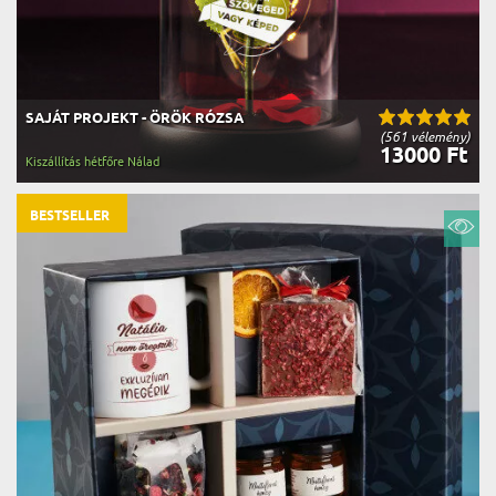
SAJÁT PROJEKT - ÖRÖK RÓZSA
(561 vélemény)
13000 Ft
Kiszállítás hétfőre Nálad
BESTSELLER