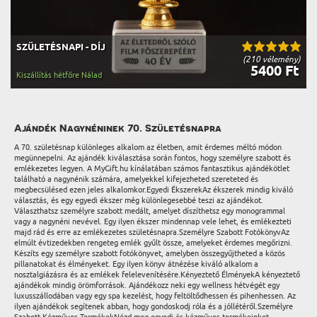
SZÜLETÉSNAPI - DÍJ
(210 vélemény)
5400 Ft
Kiszállítás hétfőre Nálad
Ajándék Nagynéninek 70. Születésnapra
A 70. születésnap különleges alkalom az életben, amit érdemes méltó módon
megünnepelni. Az ajándék kiválasztása során fontos, hogy személyre szabott és
emlékezetes legyen. A MyGift.hu kínálatában számos fantasztikus ajándékötlet
található a nagynénik számára, amelyekkel kifejezheted szereteted és
megbecsülésed ezen jeles alkalomkor.Egyedi ÉkszerekAz ékszerek mindig kiváló
választás, és egy egyedi ékszer még különlegesebbé teszi az ajándékot.
Választhatsz személyre szabott medált, amelyet díszíthetsz egy monogrammal
vagy a nagynéni nevével. Egy ilyen ékszer mindennap vele lehet, és emlékezteti
majd rád és erre az emlékezetes születésnapra.Személyre Szabott FotókönyvAz
elmúlt évtizedekben rengeteg emlék gyűlt össze, amelyeket érdemes megőrizni.
Készíts egy személyre szabott fotókönyvet, amelyben összegyűjtheted a közös
pillanatokat és élményeket. Egy ilyen könyv átnézése kiváló alkalom a
nosztalgiázásra és az emlékek felelevenítésére.Kényeztető ÉlményekA kényeztető
ajándékok mindig örömforrások. Ajándékozz neki egy wellness hétvégét egy
luxusszállodában vagy egy spa kezelést, hogy feltöltődhessen és pihenhessen. Az
ilyen ajándékok segítenek abban, hogy gondoskodj róla és a jóllétéről.Személyre