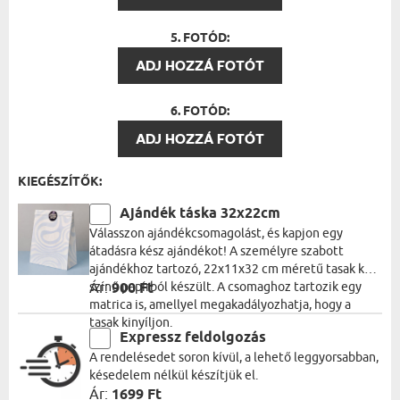
5. FOTÓD:
ADJ HOZZÁ FOTÓT
6. FOTÓD:
ADJ HOZZÁ FOTÓT
KIEGÉSZÍTŐK:
Ajándék táska 32x22cm
Válasszon ajándékcsomagolást, és kapjon egy
átadásra kész ajándékot! A személyre szabott
ajándékhoz tartozó, 22x11x32 cm méretű tasak kék
színű papírból készült. A csomaghoz tartozik egy
Ár:
900 Ft
matrica is, amellyel megakadályozhatja, hogy a
tasak kinyíljon.
Expressz feldolgozás
A rendelésedet soron kívül, a lehető leggyorsabban,
késedelem nélkül készítjük el.
Ár:
1699 Ft