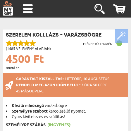
SZERELEM KOLLLÁZS - VARÁZSBÖGRE
ELÉRHETŐ TERMÉK
(1485 VÉLEMÉNY ALAPJÁN)
4500 Ft
Bruttó ár
GARANTÁLT KISZÁLLÍTÁS::
HÉTFŐRE, 10 AUGUSZTUS
RENDELD MEG AZON IDŐN BELÜL::
7 ÓRA 56 PERC
45 MÁSODPERC
Kiváló minőségű
varázsbögre.
Személyre szabott
karcolásálló nyomat.
Gyors kivitelezés és szállítás!
SZEMÉLYRE SZÁBÁS
(INGYENES):