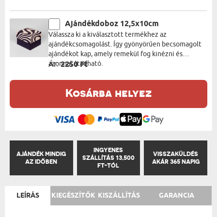
Ajándékdoboz 12,5x10cm
Válassza ki a kiválasztott termékhez az
ajándékcsomagolást. Így gyönyörűen becsomagolt
ajándékot kap, amely remekül fog kinézni és
azonnal átadható.
Ár:
2250 Ft
Kosárba helyez
INGYENES
AJÁNDÉK MINDIG
VISSZAKÜLDÉS
SZÁLLÍTÁS 13,500
AZ IDŐBEN
AKÁR 365 NAPIG
FT-TÓL
LEÍRÁS
KIEGÉSZÍTŐK
KISZÁLLÍTÁS
GARANCIA