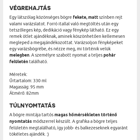
VÉGREHAJTÁS
Egy látszólag közönséges bögre
fekete, matt
színben rejt
valami varázslatot. Forró itallal való megtöltés után egy
tetszőleges kép, dedikáció vagy fénykép látható. Ez egy
remek ötlet ajándéknak, aminek köszönhetően kellemesen
megleped a megajándékozottat. Varázsoljon fényképeket
egy varázsbögrébe, és nézze meg, mi történik velük
melegben
. A személyre szabott nyomat a teljes
pohár
felületén
található.
Méretek:
Űrtartalom: 330 ml
Magasság: 95 mm
Átmérő: 82mm
TÚLNYOMTATÁS
A bögre mintája tartós
magas hőmérsékleten történő
nyomtatás
módszerrel készült. A grafika a bögre teljes
felületén megtalálható, így jobb- és balkezeseknek egyaránt
tökéletes ajándék. :)