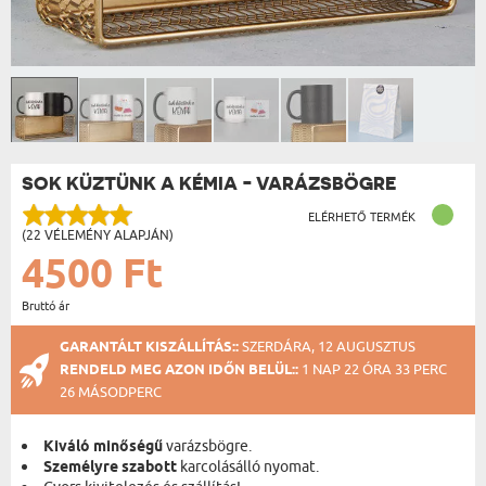
SOK KÜZTÜNK A KÉMIA - VARÁZSBÖGRE
ELÉRHETŐ TERMÉK
(22 VÉLEMÉNY ALAPJÁN)
4500 Ft
Bruttó ár
GARANTÁLT KISZÁLLÍTÁS::
SZERDÁRA, 12 AUGUSZTUS
RENDELD MEG AZON IDŐN BELÜL::
1 NAP 22 ÓRA 33 PERC
26 MÁSODPERC
Kiváló minőségű
varázsbögre.
Személyre szabott
karcolásálló nyomat.