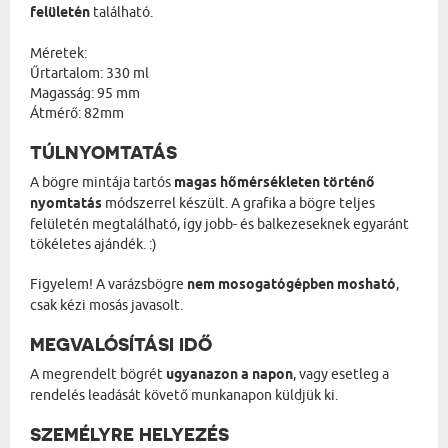
felületén
található.
Méretek:
Űrtartalom: 330 ml
Magasság: 95 mm
Átmérő: 82mm
TÚLNYOMTATÁS
A bögre mintája tartós
magas hőmérsékleten történő
nyomtatás
módszerrel készült. A grafika a bögre teljes
felületén megtalálható, így jobb- és balkezeseknek egyaránt
tökéletes ajándék. :)
Figyelem! A varázsbögre
nem mosogatógépben mosható
,
csak kézi mosás javasolt.
MEGVALÓSÍTÁSI IDŐ
A megrendelt bögrét
ugyanazon a napon
, vagy esetleg a
rendelés leadását követő munkanapon küldjük ki.
SZEMÉLYRE HELYEZÉS