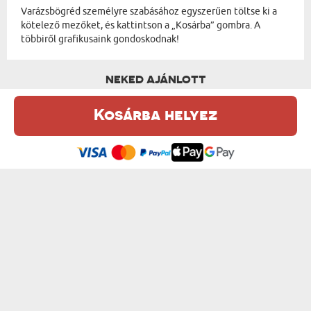
Varázsbögréd személyre szabásához egyszerűen töltse ki a
kötelező mezőket, és kattintson a „Kosárba” gombra. A
többiről grafikusaink gondoskodnak!
NEKED AJÁNLOTT
Kosárba helyez
Ez a weboldal sütiket (cookie-kat) használ. A sütikről bővebben az
Adatvédelmi Szabályzatban olvashatsz.
.
Elfogadom
SAJÁT TERVEZETED- VARÁZSBÖGRE
SZERELMI TÖRTÉNETÜNK - VARÁZSBÖGRE
6300 Ft
4500 Ft