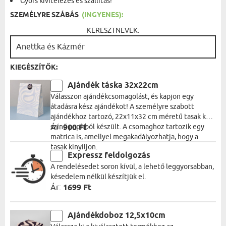
Gyors kivitelezés és szállítás!
SZEMÉLYRE SZÁBÁS
(INGYENES):
KERESZTNEVEK:
KIEGÉSZÍTŐK:
Ajándék táska 32x22cm
Válasszon ajándékcsomagolást, és kapjon egy
átadásra kész ajándékot! A személyre szabott
ajándékhoz tartozó, 22x11x32 cm méretű tasak kék
színű papírból készült. A csomaghoz tartozik egy
Ár:
900 Ft
matrica is, amellyel megakadályozhatja, hogy a
tasak kinyíljon.
Expressz feldolgozás
A rendelésedet soron kívül, a lehető leggyorsabban,
késedelem nélkül készítjük el.
Ár:
1699 Ft
Ajándékdoboz 12,5x10cm