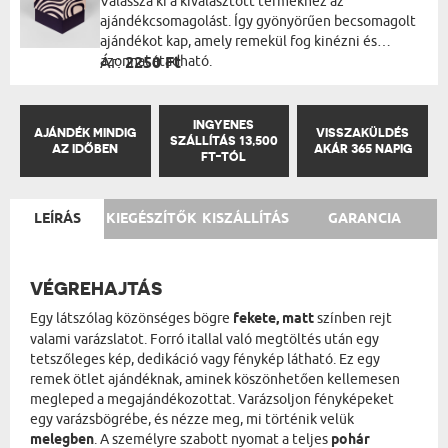
Válassza ki a kiválasztott termékhez az
ajándékcsomagolást. Így gyönyörűen becsomagolt
ajándékot kap, amely remekül fog kinézni és
azonnal átadható.
Ár:
2250 Ft
INGYENES
AJÁNDÉK MINDIG
VISSZAKÜLDÉS
SZÁLLÍTÁS 13,500
AZ IDŐBEN
AKÁR 365 NAPIG
FT-TÓL
LEÍRÁS
KIEGÉSZÍTŐK
KISZÁLLÍTÁS
GARANCIA
VÉGREHAJTÁS
Egy látszólag közönséges bögre
fekete, matt
színben rejt
valami varázslatot. Forró itallal való megtöltés után egy
tetszőleges kép, dedikáció vagy fénykép látható. Ez egy
remek ötlet ajándéknak, aminek köszönhetően kellemesen
megleped a megajándékozottat. Varázsoljon fényképeket
egy varázsbögrébe, és nézze meg, mi történik velük
melegben
. A személyre szabott nyomat a teljes
pohár