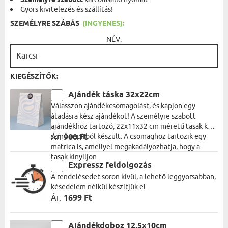
Személyre szabott
Gyors kivitelezés és szállítás!
SZEMÉLYRE SZÁBÁS
(INGYENES):
NÉV:
KIEGÉSZÍTŐK:
Ajándék táska 32x22cm
Válasszon ajándékcsomagolást, és kapjon egy
átadásra kész ajándékot! A személyre szabott
ajándékhoz tartozó, 22x11x32 cm méretű tasak kék
színű papírból készült. A csomaghoz tartozik egy
Ár:
900 Ft
matrica is, amellyel megakadályozhatja, hogy a
tasak kinyíljon.
Expressz feldolgozás
A rendelésedet soron kívül, a lehető leggyorsabban,
késedelem nélkül készítjük el.
Ár:
1699 Ft
Ajándékdoboz 12,5x10cm