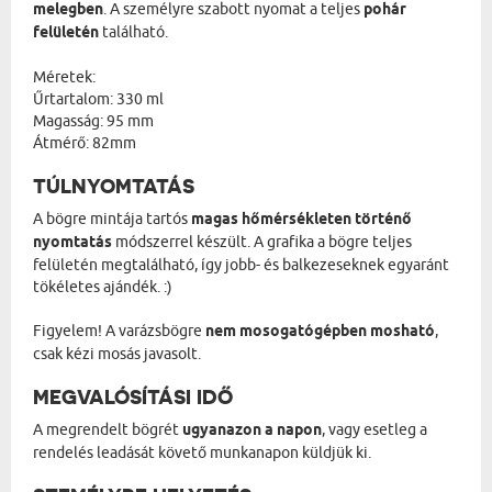
melegben
. A személyre szabott nyomat a teljes
pohár
felületén
található.
Méretek:
Űrtartalom: 330 ml
Magasság: 95 mm
Átmérő: 82mm
TÚLNYOMTATÁS
A bögre mintája tartós
magas hőmérsékleten történő
nyomtatás
módszerrel készült. A grafika a bögre teljes
felületén megtalálható, így jobb- és balkezeseknek egyaránt
tökéletes ajándék. :)
Figyelem! A varázsbögre
nem mosogatógépben mosható
,
csak kézi mosás javasolt.
MEGVALÓSÍTÁSI IDŐ
A megrendelt bögrét
ugyanazon a napon
, vagy esetleg a
rendelés leadását követő munkanapon küldjük ki.