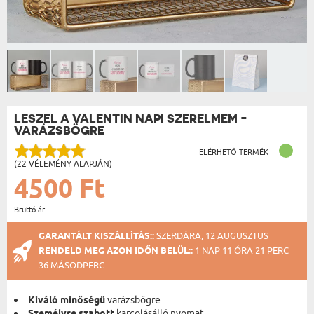
LESZEL A VALENTIN NAPI SZERELMEM -
VARÁZSBÖGRE
ELÉRHETŐ TERMÉK
(22 VÉLEMÉNY ALAPJÁN)
4500 Ft
Bruttó ár
GARANTÁLT KISZÁLLÍTÁS::
SZERDÁRA, 12 AUGUSZTUS
RENDELD MEG AZON IDŐN BELÜL::
1 NAP 11 ÓRA 21 PERC
35 MÁSODPERC
Kiváló minőségű
varázsbögre.
karcolásálló nyomat.