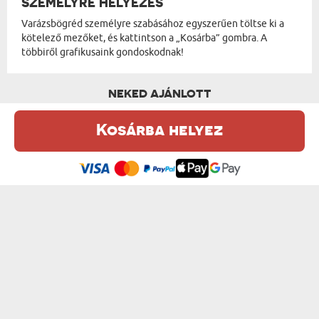
SZEMÉLYRE HELYEZÉS
Varázsbögréd személyre szabásához egyszerűen töltse ki a
kötelező mezőket, és kattintson a „Kosárba” gombra. A
többiről grafikusaink gondoskodnak!
NEKED AJÁNLOTT
Kosárba helyez
Ez a weboldal sütiket (cookie-kat) használ. A sütikről bővebben az
Adatvédelmi Szabályzatban olvashatsz.
.
Elfogadom
SZERELMI TÖRTÉNETÜNK - VARÁZSBÖGRE
SAJÁT TERVEZETED- VARÁZSBÖGRE
4500 Ft
6300 Ft