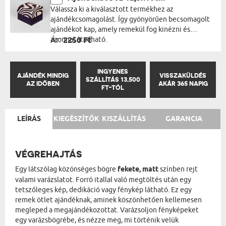
Válassza ki a kiválasztott termékhez az
ajándékcsomagolást. Így gyönyörűen becsomagolt
ajándékot kap, amely remekül fog kinézni és
azonnal átadható.
Ár:
2250 Ft
INGYENES
AJÁNDÉK MINDIG
VISSZAKÜLDÉS
SZÁLLÍTÁS 13,500
AZ IDŐBEN
AKÁR 365 NAPIG
FT-TÓL
LEÍRÁS
KIEGÉSZÍTŐK
KISZÁLLÍTÁS
GARANCIA
VÉGREHAJTÁS
Egy látszólag közönséges bögre
fekete, matt
színben rejt
valami varázslatot. Forró itallal való megtöltés után egy
tetszőleges kép, dedikáció vagy fénykép látható. Ez egy
remek ötlet ajándéknak, aminek köszönhetően kellemesen
megleped a megajándékozottat. Varázsoljon fényképeket
egy varázsbögrébe, és nézze meg, mi történik velük