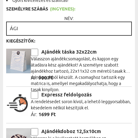
Gyors kivitelezés és szállítás!
SZEMÉLYRE SZÁBÁS
(INGYENES):
NÉV:
KIEGÉSZÍTŐK:
Ajándék táska 32x22cm
Válasszon ajándékcsomagolást, és kapjon egy
átadásra kész ajándékot! A személyre szabott
ajándékhoz tartozó, 22x11x32 cm méretű tasak kék
színű papírból készült. A csomaghoz tartozik egy
Ár:
900 Ft
matrica is, amellyel megakadályozhatja, hogy a
tasak kinyíljon.
Expressz feldolgozás
A rendelésedet soron kívül, a lehető leggyorsabban,
késedelem nélkül készítjük el.
Ár:
1699 Ft
Ajándékdoboz 12,5x10cm