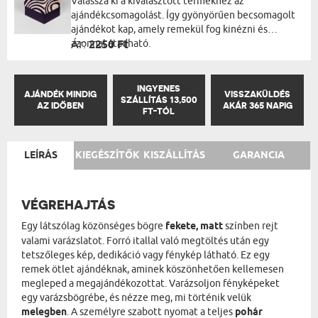
Válassza ki a kiválasztott termékhez az
ajándékcsomagolást. Így gyönyörűen becsomagolt
ajándékot kap, amely remekül fog kinézni és
azonnal átadható.
Ár:
2250 Ft
INGYENES
AJÁNDÉK MINDIG
VISSZAKÜLDÉS
SZÁLLÍTÁS 13,500
AZ IDŐBEN
AKÁR 365 NAPIG
FT-TÓL
LEÍRÁS
KIEGÉSZÍTŐK
KISZÁLLÍTÁS
GARANCIA
VÉGREHAJTÁS
Egy látszólag közönséges bögre
fekete, matt
színben rejt
valami varázslatot. Forró itallal való megtöltés után egy
tetszőleges kép, dedikáció vagy fénykép látható. Ez egy
remek ötlet ajándéknak, aminek köszönhetően kellemesen
megleped a megajándékozottat. Varázsoljon fényképeket
egy varázsbögrébe, és nézze meg, mi történik velük
melegben
. A személyre szabott nyomat a teljes
pohár