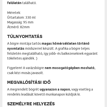
felületén
található.
Méretek:
Űrtartalom: 330 ml
Magasság: 95 mm
Átmérő: 82mm
TÚLNYOMTATÁS
A bögre mintája tartós
magas hőmérsékleten történő
nyomtatás
módszerrel készült. A grafika a bögre teljes
felületén megtalálható, így jobb- és balkezeseknek egyaránt
tökéletes ajándék. :)
Figyelem! A varázsbögre
nem mosogatógépben mosható
,
csak kézi mosás javasolt.
MEGVALÓSÍTÁSI IDŐ
A megrendelt bögrét
ugyanazon a napon
, vagy esetleg a
rendelés leadását követő munkanapon küldjük ki.
SZEMÉLYRE HELYEZÉS