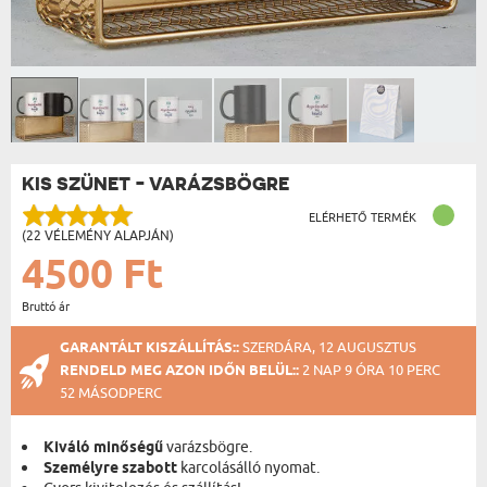
KIS SZÜNET - VARÁZSBÖGRE
ELÉRHETŐ TERMÉK
(22 VÉLEMÉNY ALAPJÁN)
4500 Ft
Bruttó ár
GARANTÁLT KISZÁLLÍTÁS::
SZERDÁRA, 12 AUGUSZTUS
RENDELD MEG AZON IDŐN BELÜL::
2 NAP 9 ÓRA 10 PERC
52 MÁSODPERC
Kiváló minőségű
varázsbögre.
Személyre szabott
karcolásálló nyomat.