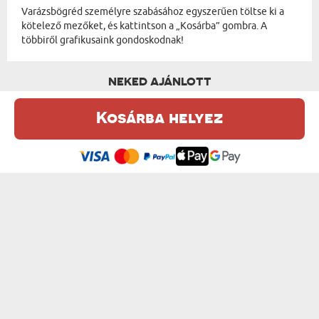
Varázsbögréd személyre szabásához egyszerűen töltse ki a
kötelező mezőket, és kattintson a „Kosárba” gombra. A
többiről grafikusaink gondoskodnak!
NEKED AJÁNLOTT
Kosárba helyez
Ez a weboldal sütiket (cookie-kat) használ. A sütikről bővebben az
Adatvédelmi Szabályzatban olvashatsz.
.
Elfogadom
SAJÁT TERVEZETED- VARÁZSBÖGRE
SZERELMI TÖRTÉNETÜNK - VARÁZSBÖGRE
6300 Ft
4500 Ft