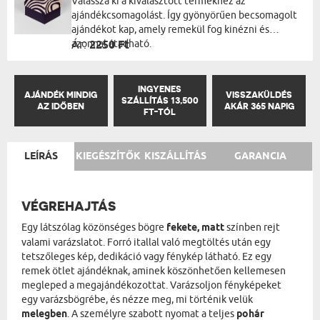
Válassza ki a kiválasztott termékhez az
ajándékcsomagolást. Így gyönyörűen becsomagolt
ajándékot kap, amely remekül fog kinézni és
azonnal átadható.
Ár:
2250 Ft
INGYENES
AJÁNDÉK MINDIG
VISSZAKÜLDÉS
SZÁLLÍTÁS 13,500
AZ IDŐBEN
AKÁR 365 NAPIG
FT-TÓL
LEÍRÁS
KIEGÉSZÍTŐK
KISZÁLLÍTÁS
GARANCIA
VÉGREHAJTÁS
Egy látszólag közönséges bögre
fekete, matt
színben rejt
valami varázslatot. Forró itallal való megtöltés után egy
tetszőleges kép, dedikáció vagy fénykép látható. Ez egy
remek ötlet ajándéknak, aminek köszönhetően kellemesen
megleped a megajándékozottat. Varázsoljon fényképeket
egy varázsbögrébe, és nézze meg, mi történik velük
melegben
. A személyre szabott nyomat a teljes
pohár