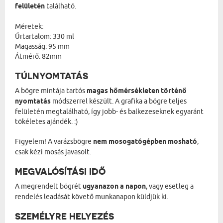
felületén
található.
Méretek:
Űrtartalom: 330 ml
Magasság: 95 mm
Átmérő: 82mm
TÚLNYOMTATÁS
A bögre mintája tartós
magas hőmérsékleten történő
nyomtatás
módszerrel készült. A grafika a bögre teljes
felületén megtalálható, így jobb- és balkezeseknek egyaránt
tökéletes ajándék. :)
Figyelem! A varázsbögre
nem mosogatógépben mosható
,
csak kézi mosás javasolt.
MEGVALÓSÍTÁSI IDŐ
A megrendelt bögrét
ugyanazon a napon
, vagy esetleg a
rendelés leadását követő munkanapon küldjük ki.
SZEMÉLYRE HELYEZÉS