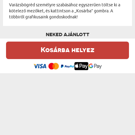
Varázsbögréd személyre szabásához egyszerűen töltse ki a
kötelező mezőket, és kattintson a „Kosárba” gombra. A
többiről grafikusaink gondoskodnak!
NEKED AJÁNLOTT
Kosárba helyez
Ez a weboldal sütiket (cookie-kat) használ. A sütikről bővebben az
Adatvédelmi Szabályzatban olvashatsz.
.
Elfogadom
SZERELMI TÖRTÉNETÜNK - VARÁZSBÖGRE
SAJÁT TERVEZETED- VARÁZSBÖGRE
4500 Ft
6300 Ft