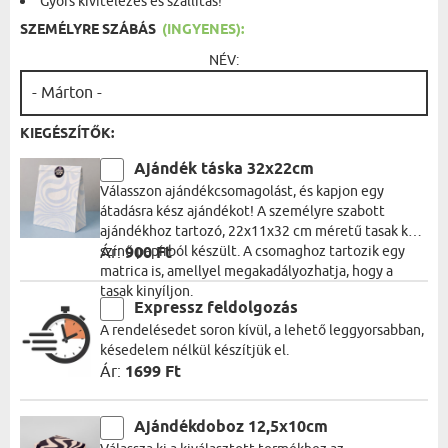
Gyors kivitelezés és szállítás!
SZEMÉLYRE SZÁBÁS
(INGYENES):
NÉV:
KIEGÉSZÍTŐK:
Ajándék táska 32x22cm
Válasszon ajándékcsomagolást, és kapjon egy
átadásra kész ajándékot! A személyre szabott
ajándékhoz tartozó, 22x11x32 cm méretű tasak kék
színű papírból készült. A csomaghoz tartozik egy
Ár:
900 Ft
matrica is, amellyel megakadályozhatja, hogy a
tasak kinyíljon.
Expressz feldolgozás
A rendelésedet soron kívül, a lehető leggyorsabban,
késedelem nélkül készítjük el.
Ár:
1699 Ft
Ajándékdoboz 12,5x10cm