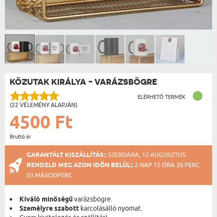
KÖZUTAK KIRÁLYA - VARÁZSBÖGRE
ELÉRHETŐ TERMÉK
(22 VÉLEMÉNY ALAPJÁN)
4500 Ft
Bruttó ár
GARANTÁLT KISZÁLLÍTÁS::
SZERDÁRA, 12 AUGUSZTUS
RENDELD MEG AZON IDŐN BELÜL::
2 NAP 15 ÓRA 26 PERC
03 MÁSODPERC
Kiváló minőségű
varázsbögre.
Személyre szabott
karcolásálló nyomat.