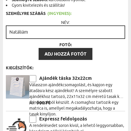
Személyre szabott
Gyors kivitelezés és szállítás!
SZEMÉLYRE SZÁBÁS
(INGYENES):
NÉV:
FOTÓ:
ADJ HOZZÁ FOTÓT
KIEGÉSZÍTŐK:
Ajándék táska 32x22cm
Válasszon ajándékcsomagolást, és kapjon egy
átadásra kész ajándékot! A személyre szabott
ajándékhoz tartozó, 22x11x32 cm méretű tasak kék
színű papírból készült. A csomaghoz tartozik egy
Ár:
900 Ft
matrica is, amellyel megakadályozhatja, hogy a
tasak kinyíljon.
Expressz feldolgozás
A rendelésedet soron kívül, a lehető leggyorsabban,