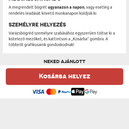
A megrendelt bögrét
ugyanazon a napon
, vagy esetleg a
rendelés leadását követő munkanapon küldjük ki.
SZEMÉLYRE HELYEZÉS
Varázsbögréd személyre szabásához egyszerűen töltse ki a
kötelező mezőket, és kattintson a „Kosárba” gombra. A
többiről grafikusaink gondoskodnak!
NEKED AJÁNLOTT
Kosárba helyez
Ez a weboldal sütiket (cookie-kat) használ. A sütikről bővebben az
Adatvédelmi Szabályzatban olvashatsz.
.
Elfogadom
SAJÁT TERVEZETED- VARÁZSBÖGRE
SZERELMI TÖRTÉNETÜNK - VARÁZSBÖGRE
6300 Ft
4500 Ft