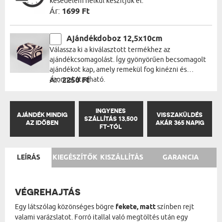
késedelem nélkül készítjük el.
Ár:
1699 Ft
Ajándékdoboz 12,5x10cm
Válassza ki a kiválasztott termékhez az
ajándékcsomagolást. Így gyönyörűen becsomagolt
ajándékot kap, amely remekül fog kinézni és
azonnal átadható.
Ár:
2250 Ft
INGYENES
AJÁNDÉK MINDIG
VISSZAKÜLDÉS
SZÁLLÍTÁS 13,500
AZ IDŐBEN
AKÁR 365 NAPIG
FT-TÓL
LEÍRÁS
KIEGÉSZÍTŐK
KISZÁLLÍTÁS
GARANCIA
VÉGREHAJTÁS
Egy látszólag közönséges bögre
fekete, matt
színben rejt
valami varázslatot. Forró itallal való megtöltés után egy