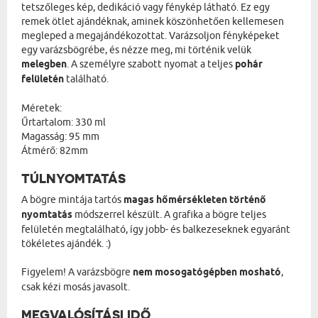
tetszőleges kép, dedikáció vagy fénykép látható. Ez egy
remek ötlet ajándéknak, aminek köszönhetően kellemesen
megleped a megajándékozottat. Varázsoljon fényképeket
egy varázsbögrébe, és nézze meg, mi történik velük
melegben
. A személyre szabott nyomat a teljes
pohár
felületén
található.
Méretek:
Űrtartalom: 330 ml
Magasság: 95 mm
Átmérő: 82mm
TÚLNYOMTATÁS
A bögre mintája tartós
magas hőmérsékleten történő
nyomtatás
módszerrel készült. A grafika a bögre teljes
felületén megtalálható, így jobb- és balkezeseknek egyaránt
tökéletes ajándék. :)
Figyelem! A varázsbögre
nem mosogatógépben mosható
,
csak kézi mosás javasolt.
MEGVALÓSÍTÁSI IDŐ