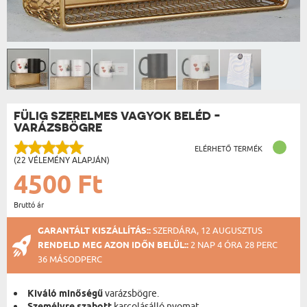
FÜLIG SZERELMES VAGYOK BELÉD -
VARÁZSBÖGRE
ELÉRHETŐ TERMÉK
(22 VÉLEMÉNY ALAPJÁN)
4500 Ft
Bruttó ár
GARANTÁLT KISZÁLLÍTÁS::
SZERDÁRA, 12 AUGUSZTUS
RENDELD MEG AZON IDŐN BELÜL::
2 NAP 4 ÓRA 28 PERC
36 MÁSODPERC
Kiváló minőségű
varázsbögre.
karcolásálló nyomat.