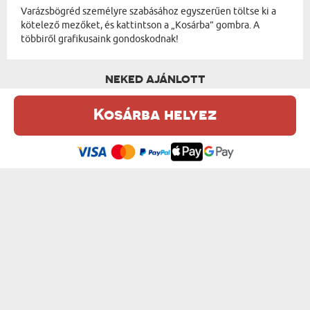
Varázsbögréd személyre szabásához egyszerűen töltse ki a
kötelező mezőket, és kattintson a „Kosárba” gombra. A
többiről grafikusaink gondoskodnak!
NEKED AJÁNLOTT
Kosárba helyez
Ez a weboldal sütiket (cookie-kat) használ. A sütikről bővebben az
Adatvédelmi Szabályzatban olvashatsz.
.
Elfogadom
SAJÁT TERVEZETED- VARÁZSBÖGRE
SZERELMI TÖRTÉNETÜNK - VARÁZSBÖGRE
6300 Ft
4500 Ft