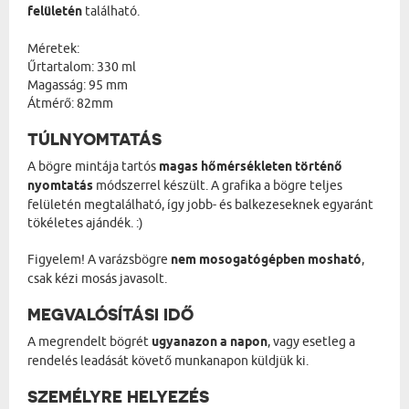
felületén
található.
Méretek:
Űrtartalom: 330 ml
Magasság: 95 mm
Átmérő: 82mm
TÚLNYOMTATÁS
A bögre mintája tartós
magas hőmérsékleten történő
nyomtatás
módszerrel készült. A grafika a bögre teljes
felületén megtalálható, így jobb- és balkezeseknek egyaránt
tökéletes ajándék. :)
Figyelem! A varázsbögre
nem mosogatógépben mosható
,
csak kézi mosás javasolt.
MEGVALÓSÍTÁSI IDŐ
A megrendelt bögrét
ugyanazon a napon
, vagy esetleg a
rendelés leadását követő munkanapon küldjük ki.
SZEMÉLYRE HELYEZÉS