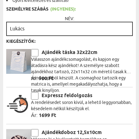
Gyors kivitelezés és szállítás!
SZEMÉLYRE SZÁBÁS
(INGYENES):
NÉV:
KIEGÉSZÍTŐK:
Ajándék táska 32x22cm
Válasszon ajándékcsomagolást, és kapjon egy
átadásra kész ajándékot! A személyre szabott
ajándékhoz tartozó, 22x11x32 cm méretű tasak kék
színű papírból készült. A csomaghoz tartozik egy
Ár:
900 Ft
matrica is, amellyel megakadályozhatja, hogy a
tasak kinyíljon.
Expressz feldolgozás
A rendelésedet soron kívül, a lehető leggyorsabban,
késedelem nélkül készítjük el.
Ár:
1699 Ft
Ajándékdoboz 12,5x10cm