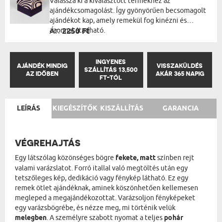
Válassza ki a kiválasztott termékhez az
ajándékcsomagolást. Így gyönyörűen becsomagolt
ajándékot kap, amely remekül fog kinézni és
azonnal átadható.
Ár:
2250 Ft
INGYENES
AJÁNDÉK MINDIG
VISSZAKÜLDÉS
SZÁLLÍTÁS 13,500
AZ IDŐBEN
AKÁR 365 NAPIG
FT-TÓL
LEÍRÁS
KIEGÉSZÍTŐK
KISZÁLLÍTÁS
GARANCIA
VÉGREHAJTÁS
Egy látszólag közönséges bögre
fekete, matt
színben rejt
valami varázslatot. Forró itallal való megtöltés után egy
tetszőleges kép, dedikáció vagy fénykép látható. Ez egy
remek ötlet ajándéknak, aminek köszönhetően kellemesen
megleped a megajándékozottat. Varázsoljon fényképeket
egy varázsbögrébe, és nézze meg, mi történik velük
melegben
. A személyre szabott nyomat a teljes
pohár