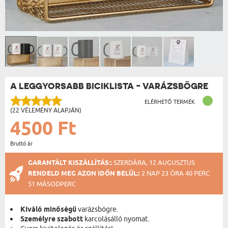
A LEGGYORSABB BICIKLISTA - VARÁZSBÖGRE
ELÉRHETŐ TERMÉK
(22 VÉLEMÉNY ALAPJÁN)
4500 Ft
Bruttó ár
GARANTÁLT KISZÁLLÍTÁS::
SZERDÁRA, 12 AUGUSZTUS
RENDELD MEG AZON IDŐN BELÜL::
2 NAP 23 ÓRA 40 PERC
51 MÁSODPERC
Kiváló minőségű
varázsbögre.
Személyre szabott
karcolásálló nyomat.