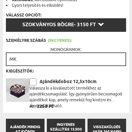
Kétoldalas
Gyors teljesítés és elküldés!
VÁLASSZ OPCIÓT:
VÁLASSZ
SZOKVÁNYOS BÖGRE
- 3150 FT
OPCIÓT:
SZEMÉLYRE SZÁBÁS
(INGYENES):
MONOGRAMOK:
KIEGÉSZÍTŐK:
Ajándékdoboz 12,5x10cm
Válassza ki a kiválasztott termékhez az
ajándékcsomagolást. Így gyönyörűen becsomagolt
ajándékot kap, amely remekül fog kinézni és
azonnal átadható.
Ár:
2250 Ft
INGYENES
AJÁNDÉK MINDIG
VISSZAKÜLDÉS
SZÁLLÍTÁS 13,500
AZ IDŐBEN
AKÁR 365 NAPIG