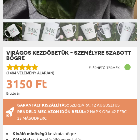
VIRÁGOS KEZDŐBETŰK - SZEMÉLYRE SZABOTT
BÖGRE
ELÉRHETŐ TERMÉK
(1484 VÉLEMÉNY ALAPJÁN)
3150 Ft
Bruttó ár
GARANTÁLT KISZÁLLÍTÁS::
SZERDÁRA, 12 AUGUSZTUS
RENDELD MEG AZON IDŐN BELÜL::
2 NAP 9 ÓRA 42 PERC
23 MÁSODPERC
Kiváló minőségű
kerámia bögre.
, karcolásálló nyomtatás.