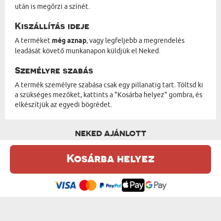
után is megőrzi a színét.
Kiszállítás ideje
A terméket
még aznap
, vagy legfeljebb a megrendelés
leadását követő munkanapon küldjük el Neked.
Személyre szabás
A termék személyre szabása csak egy pillanatig tart. Töltsd ki
a szükséges mezőket, kattints a "Kosárba helyez" gombra, és
elkészítjük az egyedi bögrédet.
NEKED AJÁNLOTT
Kosárba helyez
Ez a weboldal sütiket (cookie-kat) használ. A sütikről bővebben az
Adatvédelmi Szabályzatban olvashatsz.
.
Elfogadom