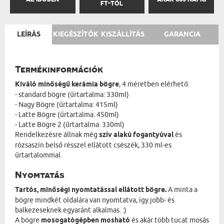
FT-TÓL
LEÍRÁS
KIEGÉSZÍTŐK
KISZÁLLÍTÁS
GARANCIA
Termékinformációk
Kiváló minőségű kerámia bögre
, 4 méretben elérhető:
- standard bögre (űrtartalma: 330ml)
- Nagy Bögre (űrtartalma: 415ml)
- Latte Bögre (űrtartalma: 450ml)
- Latte Bögre 2 (űrtartalma: 330ml)
Rendelkezésre állnak még
szív alakú fogantyúval
és
rózsaszín belső résszel ellátott csészék, 330 ml-es
űrtartalommal.
Nyomtatás
Tartós, minőségi nyomtatással ellátott bögre.
A minta a
bögre mindkét oldalára van nyomtatva, így jobb- és
balkezeseknek egyaránt alkalmas. :)
A bögre
mosogatógépben mosható
és akár több tucat mosás