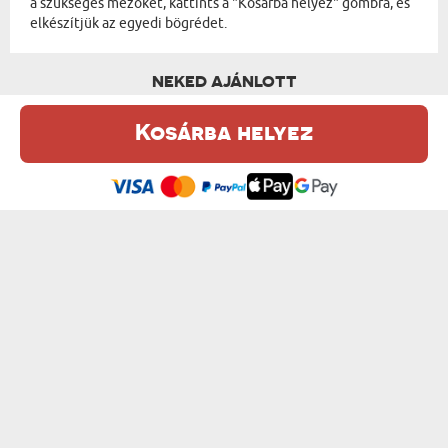
a szükséges mezőket, kattints a "Kosárba helyez" gombra, és
elkészítjük az egyedi bögrédet.
NEKED AJÁNLOTT
Kosárba helyez
Ez a weboldal sütiket (cookie-kat) használ. A sütikről bővebben az
Adatvédelmi Szabályzatban olvashatsz.
.
Elfogadom
LOVAS - SZEMÉLYRE SZABOTT BÖGRE
FRISS DIPLOMÁS 2 - SZEMÉLYRE SZABOT...
od 3600 Ft
od 3600 Ft