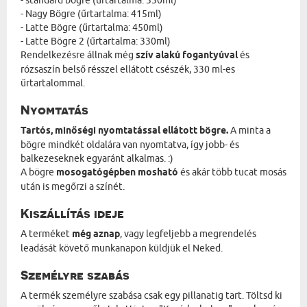
- standard bögre (űrtartalma: 330ml)
- Nagy Bögre (űrtartalma: 415ml)
- Latte Bögre (űrtartalma: 450ml)
- Latte Bögre 2 (űrtartalma: 330ml)
Rendelkezésre állnak még
szív alakú fogantyúval
és
rózsaszín belső résszel ellátott csészék, 330 ml-es
űrtartalommal.
Nyomtatás
Tartós, minőségi nyomtatással ellátott bögre.
A minta a
bögre mindkét oldalára van nyomtatva, így jobb- és
balkezeseknek egyaránt alkalmas. :)
A bögre
mosogatógépben mosható
és akár több tucat mosás
után is megőrzi a színét.
Kiszállítás ideje
A terméket
még aznap
, vagy legfeljebb a megrendelés
leadását követő munkanapon küldjük el Neked.
Személyre szabás
A termék személyre szabása csak egy pillanatig tart. Töltsd ki