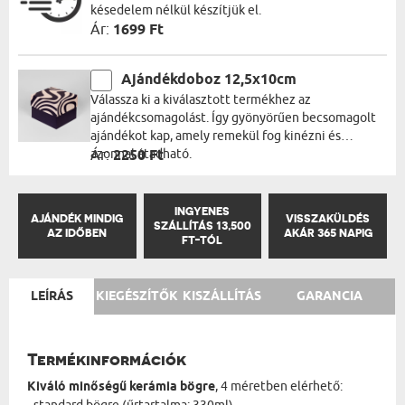
késedelem nélkül készítjük el.
Ár:
1699 Ft
Ajándékdoboz 12,5x10cm
Válassza ki a kiválasztott termékhez az
ajándékcsomagolást. Így gyönyörűen becsomagolt
ajándékot kap, amely remekül fog kinézni és
azonnal átadható.
Ár:
2250 Ft
INGYENES
AJÁNDÉK MINDIG
VISSZAKÜLDÉS
SZÁLLÍTÁS 13,500
AZ IDŐBEN
AKÁR 365 NAPIG
FT-TÓL
LEÍRÁS
KIEGÉSZÍTŐK
KISZÁLLÍTÁS
GARANCIA
Termékinformációk
Kiváló minőségű kerámia bögre
, 4 méretben elérhető: