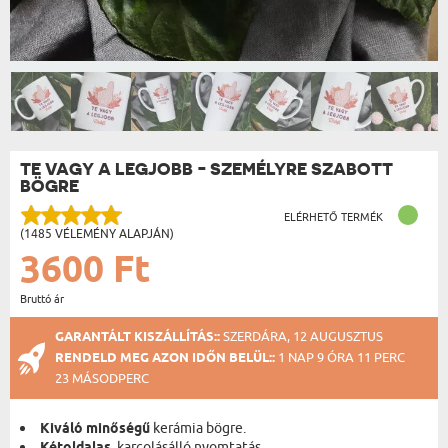
TE VAGY A LEGJOBB - SZEMÉLYRE SZABOTT
BÖGRE
ELÉRHETŐ TERMÉK
(1485 VÉLEMÉNY ALAPJÁN)
3600 Ft
Bruttó ár
GARANTÁLT KISZÁLLÍTÁS::
SZERDÁRA, 12 AUGUSZTUS
RENDELD MEG AZON IDŐN BELÜL::
1 NAP 9 ÓRA 11 PERC
23 MÁSODPERC
Kiváló minőségű
kerámia bögre.
, karcolásálló nyomtatás.