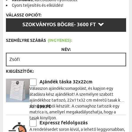
Kétoldalas
Gyors teljesítés és elküldés!
VÁLASSZ OPCIÓT:
VÁLASSZ
SZOKVÁNYOS BÖGRE
- 3600 FT
OPCIÓT:
SZEMÉLYRE SZÁBÁS
(INGYENES):
NÉV:
KIEGÉSZÍTŐK:
Ajándék táska 32x22cm
Válasszon ajándékcsomagolást, és kapjon egy
átadásra kész ajándékot! A személyre szabott
ajándékhoz tartozó, 22x11x32 cm méretű tasak kék
színű papírból készült. A csomaghoz tartozik egy
Ár:
899 Ft
matrica is, amellyel megakadályozhatja, hogy a
tasak kinyíljon.
Expressz feldolgozás
A rendelésedet soron kívül, a lehető leggyorsabban,