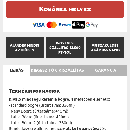
Kosárba helyez
INGYENES
AJÁNDÉK MINDIG
VISSZAKÜLDÉS
SZÁLLÍTÁS 13,500
AZ IDŐBEN
AKÁR 365 NAPIG
FT-TÓL
LEÍRÁS
KIEGÉSZÍTŐK
KISZÁLLÍTÁS
GARANCIA
Termékinformációk
Kiváló minőségű kerámia bögre
, 4 méretben elérhető:
- standard bögre (űrtartalma: 330ml)
- Nagy Bögre (űrtartalma: 415ml)
- Latte Bögre (űrtartalma: 450ml)
- Latte Bögre 2 (űrtartalma: 330ml)
Rendelkezésre állnak még
szív alakú fogantyúval
és