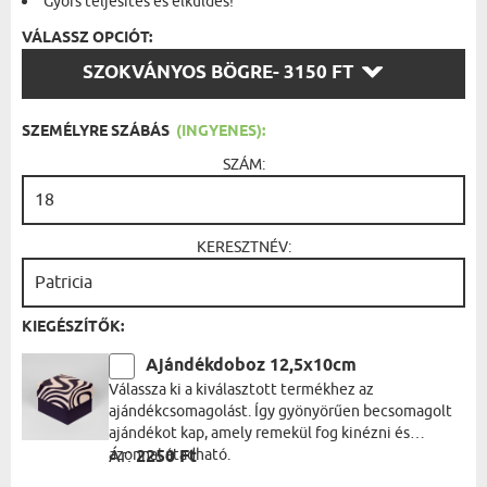
Gyors teljesítés és elküldés!
VÁLASSZ OPCIÓT:
VÁLASSZ
SZOKVÁNYOS BÖGRE
- 3150 FT
OPCIÓT:
SZEMÉLYRE SZÁBÁS
(INGYENES):
SZÁM:
KERESZTNÉV:
KIEGÉSZÍTŐK:
Ajándékdoboz 12,5x10cm
Válassza ki a kiválasztott termékhez az
ajándékcsomagolást. Így gyönyörűen becsomagolt
ajándékot kap, amely remekül fog kinézni és
azonnal átadható.
Ár:
2250 Ft