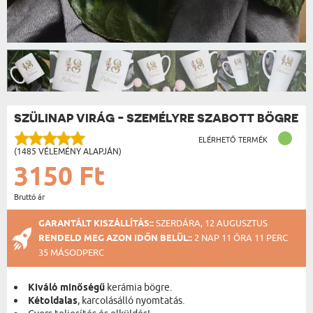
SZÜLINAP VIRÁG - SZEMÉLYRE SZABOTT BÖGRE
ELÉRHETŐ TERMÉK
(1485 VÉLEMÉNY ALAPJÁN)
3150 Ft
Bruttó ár
GARANTÁLT KISZÁLLÍTÁS::
SZERDÁRA, 12 AUGUSZTUS
RENDELD MEG AZON IDŐN BELÜL::
2 NAP 11 ÓRA 11 PERC
35 MÁSODPERC
Kiváló minőségű
kerámia bögre.
Kétoldalas
, karcolásálló nyomtatás.