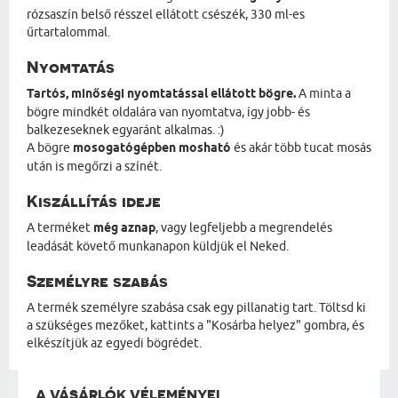
rózsaszín belső résszel ellátott csészék, 330 ml-es
űrtartalommal.
Nyomtatás
Tartós, minőségi nyomtatással ellátott bögre.
A minta a
bögre mindkét oldalára van nyomtatva, így jobb- és
balkezeseknek egyaránt alkalmas. :)
A bögre
mosogatógépben mosható
és akár több tucat mosás
után is megőrzi a színét.
Kiszállítás ideje
A terméket
még aznap
, vagy legfeljebb a megrendelés
leadását követő munkanapon küldjük el Neked.
Személyre szabás
A termék személyre szabása csak egy pillanatig tart. Töltsd ki
a szükséges mezőket, kattints a "Kosárba helyez" gombra, és
elkészítjük az egyedi bögrédet.
A VÁSÁRLÓK VÉLEMÉNYEI