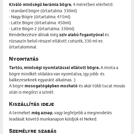
Kiváló minőségű kerámia bögre
, 4 méretben elérhető:
- standard bögre (űrtartalma: 330ml)
- Nagy Bögre (űrtartalma: 415ml)
- Latte Bögre (űrtartalma: 450ml)
- Latte Bögre 2 (űrtartalma: 330ml)
Rendelkezésre állnak még
szív alakú fogantyúval
és
rózsaszín belső résszel ellátott csészék, 330 ml-es
űrtartalommal.
Nyomtatás
Tartós, minőségi nyomtatással ellátott bögre.
A minta a
bögre mindkét oldalára van nyomtatva, így jobb- és
balkezeseknek egyaránt alkalmas. :)
A bögre
mosogatógépben mosható
és akár több tucat mosás
után is megőrzi a színét.
Kiszállítás ideje
A terméket
még aznap
, vagy legfeljebb a megrendelés
leadását követő munkanapon küldjük el Neked.
Személyre szabás