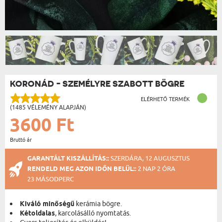
KORONÁD - SZEMÉLYRE SZABOTT BÖGRE
ELÉRHETŐ TERMÉK
(1485 VÉLEMÉNY ALAPJÁN)
3600 Ft
Bruttó ár
GARANTÁLT KISZÁLLÍTÁS::
SZERDÁRA, 12 AUGUSZTUS
RENDELD MEG AZON IDŐN BELÜL::
2 NAP 2 ÓRA
23 MÁSODPERC
Kiváló minőségű
kerámia bögre.
Kétoldalas
, karcolásálló nyomtatás.