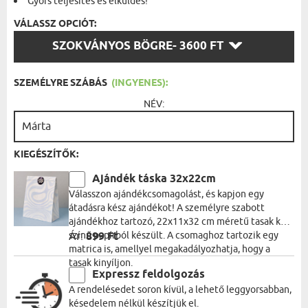
Gyors teljesítés és elküldés!
VÁLASSZ OPCIÓT:
VÁLASSZ
SZOKVÁNYOS BÖGRE
- 3600 FT
OPCIÓT:
SZEMÉLYRE SZÁBÁS
(INGYENES):
NÉV:
KIEGÉSZÍTŐK:
Ajándék táska 32x22cm
Válasszon ajándékcsomagolást, és kapjon egy
átadásra kész ajándékot! A személyre szabott
ajándékhoz tartozó, 22x11x32 cm méretű tasak kék
színű papírból készült. A csomaghoz tartozik egy
Ár:
899 Ft
matrica is, amellyel megakadályozhatja, hogy a
tasak kinyíljon.
Expressz feldolgozás
A rendelésedet soron kívül, a lehető leggyorsabban,
késedelem nélkül készítjük el.