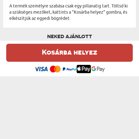
A termék személyre szabása csak egy pillanatig tart. Töltsd ki
a szükséges mezőket, kattints a "Kosárba helyez" gombra, és
elkészítjük az egyedi bögrédet.
NEKED AJÁNLOTT
Kosárba helyez
Ez a weboldal sütiket (cookie-kat) használ. A sütikről bővebben az
Adatvédelmi Szabályzatban olvashatsz.
.
Elfogadom
KARÁCSONYI KAPIBARA - SZEMÉLYRE SZA...
A TE NEVED - SZEMÉLYRE SZABOTT BÖGRE
od 3600 Ft
od 3600 Ft