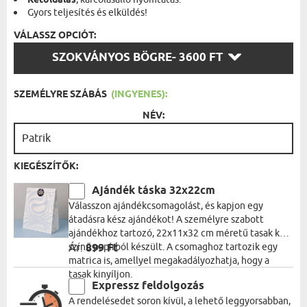
Kétoldalas
Gyors teljesítés és elküldés!
VÁLASSZ OPCIÓT:
VÁLASSZ
SZOKVÁNYOS BÖGRE
- 3600 FT
OPCIÓT:
SZEMÉLYRE SZÁBÁS
(INGYENES):
NÉV:
KIEGÉSZÍTŐK:
Ajándék táska 32x22cm
Válasszon ajándékcsomagolást, és kapjon egy
átadásra kész ajándékot! A személyre szabott
ajándékhoz tartozó, 22x11x32 cm méretű tasak kék
színű papírból készült. A csomaghoz tartozik egy
Ár:
899 Ft
matrica is, amellyel megakadályozhatja, hogy a
tasak kinyíljon.
Expressz feldolgozás
A rendelésedet soron kívül, a lehető leggyorsabban,