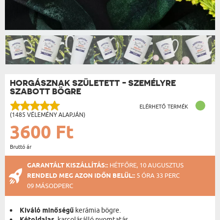
HORGÁSZNAK SZÜLETETT - SZEMÉLYRE
SZABOTT BÖGRE
ELÉRHETŐ TERMÉK
(1485 VÉLEMÉNY ALAPJÁN)
3600 Ft
Bruttó ár
GARANTÁLT KISZÁLLÍTÁS::
HÉTFŐRE, 10 AUGUSZTUS
RENDELD MEG AZON IDŐN BELÜL::
5 ÓRA 33 PERC
09 MÁSODPERC
Kiváló minőségű
kerámia bögre.
, karcolásálló nyomtatás.