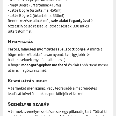
- standard bögre (űrtartalma: 330ml)
- Nagy Bögre (űrtartalma: 415ml)
- Latte Bögre (űrtartalma: 450ml)
- Latte Bögre 2 (űrtartalma: 330ml)
Rendelkezésre állnak még
szív alakú fogantyúval
és
rózsaszín belső résszel ellátott csészék, 330 ml-es
űrtartalommal.
Nyomtatás
Tartós, minőségi nyomtatással ellátott bögre.
A minta a
bögre mindkét oldalára van nyomtatva, így jobb- és
balkezeseknek egyaránt alkalmas. :)
A bögre
mosogatógépben mosható
és akár több tucat mosás
után is megőrzi a színét.
Kiszállítás ideje
A terméket
még aznap
, vagy legfeljebb a megrendelés
leadását követő munkanapon küldjük el Neked.
Személyre szabás
A termék személyre szabása csak egy pillanatig tart. Töltsd ki