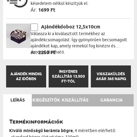
késedelem nélkül készítjük el.
Ár:
1699 Ft
Ajándékdoboz 12,5x10cm
Válassza ki a kiválasztott termékhez az
ajándékcsomagolást. Így gyönyörűen becsomagolt
ajándékot kap, amely remekül fog kinézni és
azonnal átadható.
Ár:
2250 Ft
INGYENES
AJÁNDÉK MINDIG
VISSZAKÜLDÉS
SZÁLLÍTÁS 13,500
AZ IDŐBEN
AKÁR 365 NAPIG
FT-TÓL
LEÍRÁS
KIEGÉSZÍTŐK
KISZÁLLÍTÁS
GARANCIA
Termékinformációk
Kiváló minőségű kerámia bögre
, 4 méretben elérhető: