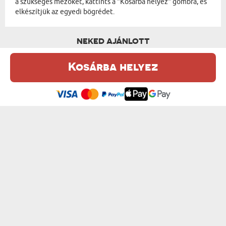
a szükséges mezőket, kattints a "Kosárba helyez" gombra, és
elkészítjük az egyedi bögrédet.
NEKED AJÁNLOTT
Kosárba helyez
Ez a weboldal sütiket (cookie-kat) használ. A sütikről bővebben az
Adatvédelmi Szabályzatban olvashatsz.
.
Elfogadom
LOVAS - SZEMÉLYRE SZABOTT BÖGRE
AZ ŐFELSÉGE NAGYMAMA - SZEMÉLYRE SZ...
od 3600 Ft
od 3600 Ft