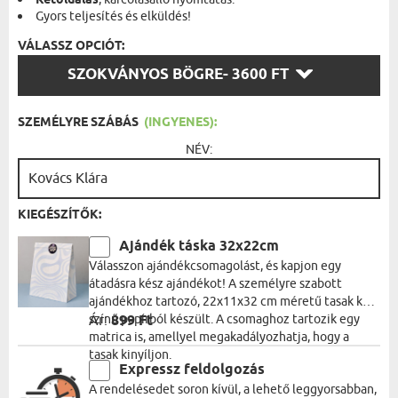
Kétoldalas
Gyors teljesítés és elküldés!
VÁLASSZ OPCIÓT:
VÁLASSZ
SZOKVÁNYOS BÖGRE
- 3600 FT
OPCIÓT:
SZEMÉLYRE SZÁBÁS
(INGYENES):
NÉV:
KIEGÉSZÍTŐK:
Ajándék táska 32x22cm
Válasszon ajándékcsomagolást, és kapjon egy
átadásra kész ajándékot! A személyre szabott
ajándékhoz tartozó, 22x11x32 cm méretű tasak kék
színű papírból készült. A csomaghoz tartozik egy
Ár:
899 Ft
matrica is, amellyel megakadályozhatja, hogy a
tasak kinyíljon.
Expressz feldolgozás
A rendelésedet soron kívül, a lehető leggyorsabban,