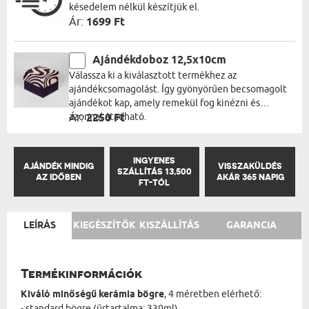
késedelem nélkül készítjük el.
Ár:
1699 Ft
Ajándékdoboz 12,5x10cm
Válassza ki a kiválasztott termékhez az
ajándékcsomagolást. Így gyönyörűen becsomagolt
ajándékot kap, amely remekül fog kinézni és
azonnal átadható.
Ár:
2250 Ft
INGYENES
AJÁNDÉK MINDIG
VISSZAKÜLDÉS
SZÁLLÍTÁS 13,500
AZ IDŐBEN
AKÁR 365 NAPIG
FT-TÓL
LEÍRÁS
KIEGÉSZÍTŐK
KISZÁLLÍTÁS
GARANCIA
Termékinformációk
Kiváló minőségű kerámia bögre
, 4 méretben elérhető:
- standard bögre (űrtartalma: 330ml)