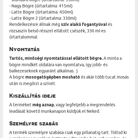
- Nagy Bögre (űrtartalma: 415ml)
- Latte Bögre (űrtartalma: 450ml)
- Latte Bögre 2 (űrtartalma: 330ml)
Rendelkezésre állnak még
szív alakú fogantyúval
és
rózsaszín belső résszel ellátott csészék, 330 ml-es
űrtartalommal.
Nyomtatás
Tartós, minőségi nyomtatással ellátott bögre.
A minta a
bögre mindkét oldalára van nyomtatva, így jobb- és
balkezeseknek egyaránt alkalmas. :)
A bögre
mosogatógépben mosható
és akár több tucat mosás
után is megőrzi a színét.
Kiszállítás ideje
A terméket
még aznap
, vagy legfeljebb a megrendelés
leadását követő munkanapon küldjük el Neked.
Személyre szabás
A termék személyre szabása csak egy pillanatig tart. Töltsd ki