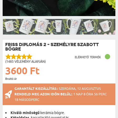
FRISS DIPLOMÁS 2 - SZEMÉLYRE SZABOTT
BÖGRE
ELÉRHETŐ TERMÉK
(1485 VÉLEMÉNY ALAPJÁN)
3600 Ft
Bruttó ár
GARANTÁLT KISZÁLLÍTÁS::
SZERDÁRA, 12 AUGUSZTUS
RENDELD MEG AZON IDŐN BELÜL::
1 NAP 8 ÓRA 56 PERC
18 MÁSODPERC
Kiváló minőségű
kerámia bögre.
, karcolásálló nyomtatás.