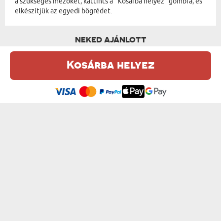
a szükséges mezőket, kattints a "Kosárba helyez" gombra, és
elkészítjük az egyedi bögrédet.
NEKED AJÁNLOTT
Kosárba helyez
Ez a weboldal sütiket (cookie-kat) használ. A sütikről bővebben az
Adatvédelmi Szabályzatban olvashatsz.
.
Elfogadom
GRATULÁCIÓK - SZEMÉLYRE SZABOTT BÖGRE
CSILLAG FOTÓVAL THE OFFICE - SZEMÉL...
od 3600 Ft
od 3600 Ft