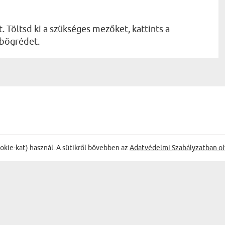
. Töltsd ki a szükséges mezőket, kattints a
 bögrédet.
ŐL:
ookie-kat) használ. A sütikről bővebben az
Adatvédelmi Szabályzatban ol
Gyors 
Szandra
08.04.2026
15:06:44
lirat fotókból - Varázsbögre