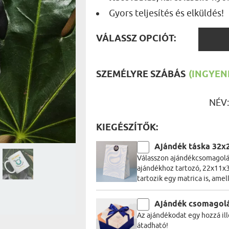
UTAZÓN
Gyors teljesítés és elküldés!
BICIKLI
REK
IDŐSEBB
VÁLAS
SPORTO
VÁLASSZ OPCIÓT:
ÉK VONÁSAI
TŰZOLT
OPCIÓ
FŐNÖKN
HORGÁS
VICCEL
SZEMÉLYRE SZÁBÁS
(INGYENE
NÉV
KIEGÉSZÍTŐK:
Ajándék táska 32x
Válasszon ajándékcsomagolás
ajándékhoz tartozó, 22x11x3
tartozik egy matrica is, amel
Ajándék csomagol
Az ajándékodat egy hozzá ill
átadható!