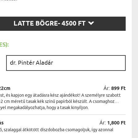
AK
STÁNAK
NEK
SZ
LÓNAK
LATTE BÖGRE
- 4500 FT
ÓNAK
T:
EK
ZNAK
ŐDŐNEK
S):
:
22cm
Ár:
899 Ft
t, és kapjon egy átadásra kész ajándékot! A személyre szabott
2 cm méretű tasak kék színű papírból készült. A csomaghoz
lyel megakadályozhatja, hogy a tasak kinyíljon.
ás
Ár:
1,800 Ft
ő, szalaggal átkötött díszdobozba csomagoljuk, így azonnal