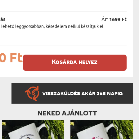
zás
Ár:
1699 Ft
a lehető leggyorsabban, késedelem nélkül készítjük el.
0 Ft
Kosárba helyez
VISSZAKÜLDÉS AKÁR 365 NAPIG
NEKED AJÁNLOTT