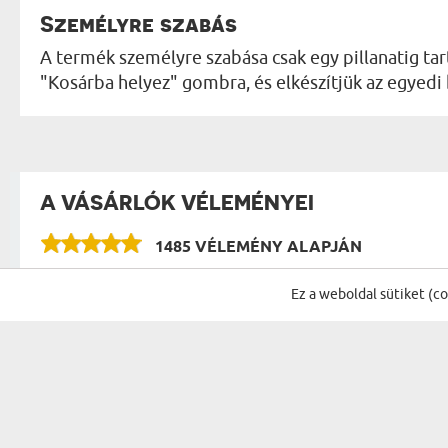
Személyre szabás
A termék személyre szabása csak egy pillanatig tart
"Kosárba helyez" gombra, és elkészítjük az egyedi
A VÁSÁRLÓK VÉLEMÉNYEI
1485 VÉLEMÉNY ALAPJÁN
VÉLEMÉNYEK A KATEGÓRIA TÖBBI TERMÉKÉR
Ez a weboldal sütiket (c
Szép eredmèny! Köszönöm!
Kata
11.06.2026
11:23:19
Apa fe