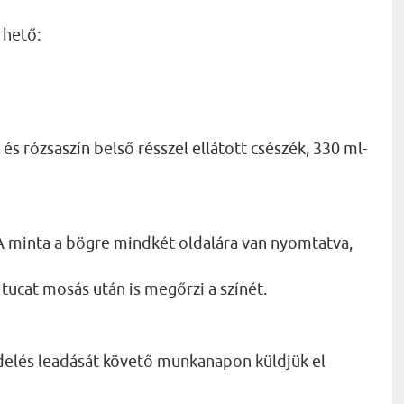
rhető:
és rózsaszín belső résszel ellátott csészék, 330 ml-
 minta a bögre mindkét oldalára van nyomtatva,
tucat mosás után is megőrzi a színét.
delés leadását követő munkanapon küldjük el