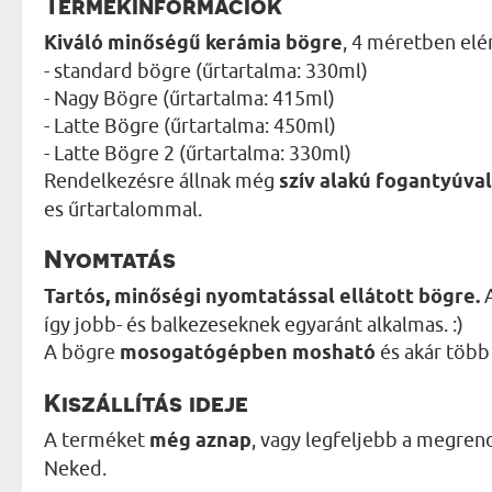
Termékinformációk
Kiváló minőségű kerámia bögre
, 4 méretben elé
- standard bögre (űrtartalma: 330ml)
- Nagy Bögre (űrtartalma: 415ml)
- Latte Bögre (űrtartalma: 450ml)
- Latte Bögre 2 (űrtartalma: 330ml)
Rendelkezésre állnak még
szív alakú fogantyúval
es űrtartalommal.
Nyomtatás
Tartós, minőségi nyomtatással ellátott bögre.
A
így jobb- és balkezeseknek egyaránt alkalmas. :)
A bögre
mosogatógépben mosható
és akár több 
Kiszállítás ideje
A terméket
még aznap
, vagy legfeljebb a megren
Neked.