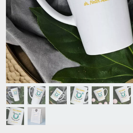
NAGYPAPÁNAK
ÉLELMISZE
APÓSÉKNAK
AZ AJÁND