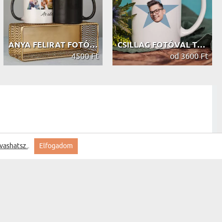
ANYA FELIRAT FOTÓKBÓL - VARÁZSBÖGRE
CSILLAG FOTÓVAL THE OFFICE - SZEMÉL...
4500 Ft
od 3600 Ft
vashatsz.
.
Elfogadom
szállítás szép termék.
saját tervezeted - Személyre szabot...