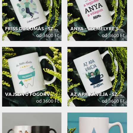
FRISS DIPLOMÁS - SZEMÉLYRE SZABOTT ...
ANYA - SZEMÉLYRE SZABOTT BÖGRE
od 3600 Ft
od 3600 Ft
VAJSZIVŰ FOGORVOS - SZEMÉLYRE SZABO...
AZ APA KÁVÉJA - SZEMÉLYRE SZABOTT B...
od 3600 Ft
od 3600 Ft