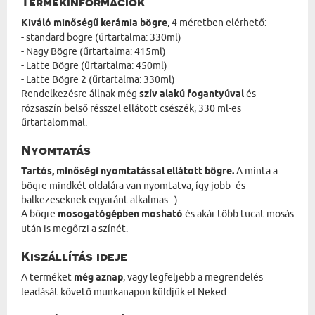
Termékinformációk
Kiváló minőségű kerámia bögre
, 4 méretben elérhető:
- standard bögre (űrtartalma: 330ml)
- Nagy Bögre (űrtartalma: 415ml)
- Latte Bögre (űrtartalma: 450ml)
- Latte Bögre 2 (űrtartalma: 330ml)
Rendelkezésre állnak még
szív alakú fogantyúval
és
rózsaszín belső résszel ellátott csészék, 330 ml-es
űrtartalommal.
Nyomtatás
Tartós, minőségi nyomtatással ellátott bögre.
A minta a
bögre mindkét oldalára van nyomtatva, így jobb- és
balkezeseknek egyaránt alkalmas. :)
A bögre
mosogatógépben mosható
és akár több tucat mosás
után is megőrzi a színét.
Kiszállítás ideje
A terméket
még aznap
, vagy legfeljebb a megrendelés
leadását követő munkanapon küldjük el Neked.