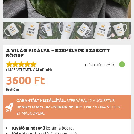
A VILÁG KIRÁLYA - SZEMÉLYRE SZABOTT
BÖGRE
ELÉRHETŐ TERMÉK
(1485 VÉLEMÉNY ALAPJÁN)
3600 Ft
Bruttó ár
GARANTÁLT KISZÁLLÍTÁS::
SZERDÁRA, 12 AUGUSZTUS
RENDELD MEG AZON IDŐN BELÜL::
1 NAP 6 ÓRA 51 PERC
21 MÁSODPERC
Kiváló minőségű
kerámia bögre.
, karcolásálló nyomtatás.