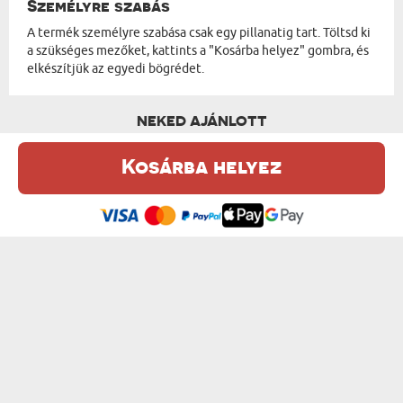
Személyre szabás
A termék személyre szabása csak egy pillanatig tart. Töltsd ki
a szükséges mezőket, kattints a "Kosárba helyez" gombra, és
elkészítjük az egyedi bögrédet.
NEKED AJÁNLOTT
Kosárba helyez
Ez a weboldal sütiket (cookie-kat) használ. A sütikről bővebben az
Adatvédelmi Szabályzatban olvashatsz.
.
Elfogadom
CSILLAG FOTÓVAL THE OFFICE - SZEMÉL...
APA FELIRAT FOTÓKBÓL - VARÁZSBÖGRE
od 3600 Ft
4500 Ft