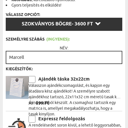
Kétoldalas
Gyors teljesítés és elküldés!
VÁLASSZ OPCIÓT:
VÁLASSZ
SZOKVÁNYOS BÖGRE
- 3600 FT
OPCIÓT:
SZEMÉLYRE SZÁBÁS
(INGYENES):
NÉV:
KIEGÉSZÍTŐK:
Ajándék táska 32x22cm
Válasszon ajándékcsomagolást, és kapjon egy
átadásra kész ajándékot! A személyre szabott
ajándékhoz tartozó, 22x11x32 cm méretű tasak kék
színű papírból készült. A csomaghoz tartozik egy
Ár:
899 Ft
matrica is, amellyel megakadályozhatja, hogy a
tasak kinyíljon.
Expressz feldolgozás
A rendelésedet soron kívül, a lehető leggyorsabban,