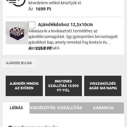
késedelem nélkül készítjük el.
Ár:
1699 Ft
Ajándékdoboz 12,5x10cm
Válassza ki a kiválasztott termékhez az
ajándékcsomagolást. Így gyönyörűen becsomagolt
ajándékot kap, amely remekül fog kinézni és
azonnal átadható.
Ár:
2250 Ft
AJÁNDÉK BULIRA
INGYENES
AJÁNDÉK MINDIG
VISSZAKÜLDÉS
SZÁLLÍTÁS 13,500
AZ IDŐBEN
AKÁR 365 NAPIG
FT-TÓL
LEÍRÁS
KIEGÉSZÍTŐK
KISZÁLLÍTÁS
GARANCIA