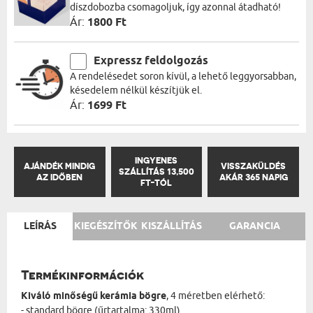
díszdobozba csomagoljuk, így azonnal átadható!
Ár:
1800 Ft
Expressz feldolgozás
A rendelésedet soron kívül, a lehető leggyorsabban,
késedelem nélkül készítjük el.
Ár:
1699 Ft
INGYENES
AJÁNDÉK MINDIG
VISSZAKÜLDÉS
SZÁLLÍTÁS 13,500
AZ IDŐBEN
AKÁR 365 NAPIG
FT-TÓL
LEÍRÁS
KIEGÉSZÍTŐK
KISZÁLLÍTÁS
GARANCIA
Termékinformációk
Kiváló minőségű kerámia bögre
, 4 méretben elérhető:
- standard bögre (űrtartalma: 330ml)