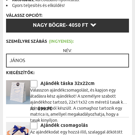
Kétoldalas
Gyors teljesítés és elküldés!
VÁLASSZ OPCIÓT:
VÁLASSZ
NAGY BÖGRE
- 4050 FT
OPCIÓT:
SZEMÉLYRE SZÁBÁS
(INGYENES):
NÉV:
KIEGÉSZÍTŐK:
Ajándék táska 32x22cm
Válasszon ajándékcsomagolást, és kapjon egy
átadásra kész ajándékot! A személyre szabott
ajándékhoz tartozó, 22x11x32 cm méretű tasak kék
színű papírból készült. A csomaghoz tartozik egy
Ár:
899 Ft
matrica is, amellyel megakadályozhatja, hogy a
tasak kinyíljon.
Ajándék csomagolás
Az ajándékodat egy hozzá illő, szalaggal átkötött