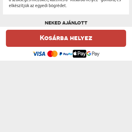
elkészítjük az egyedi bögrédet.
NEKED AJÁNLOTT
Kosárba helyez
Ez a weboldal sütiket (cookie-kat) használ. A sütikről bővebben az
Adatvédelmi Szabályzatban olvashatsz.
.
Elfogadom
GRATULÁCIÓK - SZEMÉLYRE SZABOTT BÖGRE
NINCS IDEÁLIS EMBER - SZEMÉLYRE SZA...
od 3600 Ft
od 3600 Ft