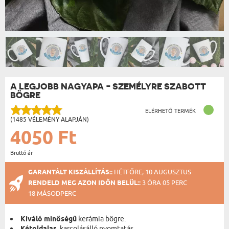
A LEGJOBB NAGYAPA - SZEMÉLYRE SZABOTT
BÖGRE
ELÉRHETŐ TERMÉK
(1485 VÉLEMÉNY ALAPJÁN)
4050 Ft
Bruttó ár
GARANTÁLT KISZÁLLÍTÁS::
HÉTFŐRE, 10 AUGUSZTUS
RENDELD MEG AZON IDŐN BELÜL::
3 ÓRA 05 PERC
18 MÁSODPERC
Kiváló minőségű
kerámia bögre.
, karcolásálló nyomtatás.