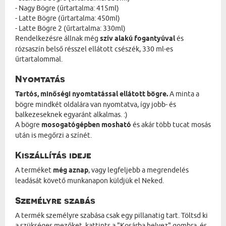
- Nagy Bögre (űrtartalma: 415ml)
- Latte Bögre (űrtartalma: 450ml)
- Latte Bögre 2 (űrtartalma: 330ml)
Rendelkezésre állnak még
szív alakú fogantyúval
és
rózsaszín belső résszel ellátott csészék, 330 ml-es
űrtartalommal.
Nyomtatás
Tartós, minőségi nyomtatással ellátott bögre.
A minta a
bögre mindkét oldalára van nyomtatva, így jobb- és
balkezeseknek egyaránt alkalmas. :)
A bögre
mosogatógépben mosható
és akár több tucat mosás
után is megőrzi a színét.
Kiszállítás ideje
A terméket
még aznap
, vagy legfeljebb a megrendelés
leadását követő munkanapon küldjük el Neked.
Személyre szabás
A termék személyre szabása csak egy pillanatig tart. Töltsd ki
a szükséges mezőket, kattints a "Kosárba helyez" gombra, és