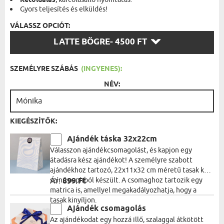
Kétoldalas
Gyors teljesítés és elküldés!
VÁLASSZ OPCIÓT:
VÁLASSZ
LATTE BÖGRE
- 4500 FT
OPCIÓT:
SZEMÉLYRE SZÁBÁS
(INGYENES):
NÉV:
KIEGÉSZÍTŐK:
Ajándék táska 32x22cm
Válasszon ajándékcsomagolást, és kapjon egy
átadásra kész ajándékot! A személyre szabott
ajándékhoz tartozó, 22x11x32 cm méretű tasak kék
színű papírból készült. A csomaghoz tartozik egy
Ár:
899 Ft
matrica is, amellyel megakadályozhatja, hogy a
tasak kinyíljon.
Ajándék csomagolás
Az ajándékodat egy hozzá illő, szalaggal átkötött