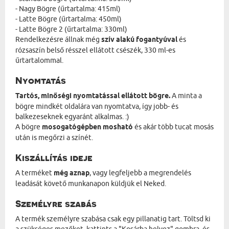
- Nagy Bögre (űrtartalma: 415ml)
- Latte Bögre (űrtartalma: 450ml)
- Latte Bögre 2 (űrtartalma: 330ml)
Rendelkezésre állnak még
szív alakú fogantyúval
és
rózsaszín belső résszel ellátott csészék, 330 ml-es
űrtartalommal.
Nyomtatás
Tartós, minőségi nyomtatással ellátott bögre.
A minta a
bögre mindkét oldalára van nyomtatva, így jobb- és
balkezeseknek egyaránt alkalmas. :)
A bögre
mosogatógépben mosható
és akár több tucat mosás
után is megőrzi a színét.
Kiszállítás ideje
A terméket
még aznap
, vagy legfeljebb a megrendelés
leadását követő munkanapon küldjük el Neked.
Személyre szabás
A termék személyre szabása csak egy pillanatig tart. Töltsd ki