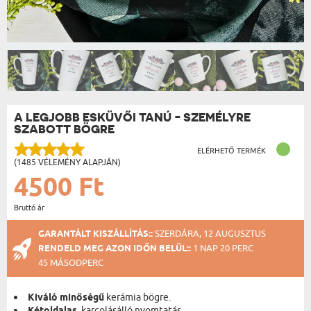
A LEGJOBB ESKÜVŐI TANÚ - SZEMÉLYRE
SZABOTT BÖGRE
ELÉRHETŐ TERMÉK
(1485 VÉLEMÉNY ALAPJÁN)
4500 Ft
Bruttó ár
GARANTÁLT KISZÁLLÍTÁS::
SZERDÁRA, 12 AUGUSZTUS
RENDELD MEG AZON IDŐN BELÜL::
1 NAP 20 PERC
45 MÁSODPERC
Kiváló minőségű
kerámia bögre.
, karcolásálló nyomtatás.