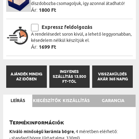
díszdobozba csomagoljuk, így azonnal átadható!
Ár:
1800 Ft
Expressz feldolgozás
A rendelésedet soron kívül, a lehető leggyorsabban,
késedelem nélkül készítjük el.
Ár:
1699 Ft
INGYENES
AJÁNDÉK MINDIG
VISSZAKÜLDÉS
SZÁLLÍTÁS 13,500
AZ IDŐBEN
AKÁR 365 NAPIG
FT-TÓL
LEÍRÁS
KIEGÉSZÍTŐK
KISZÁLLÍTÁS
GARANCIA
Termékinformációk
Kiváló minőségű kerámia bögre
, 4 méretben elérhető:
- standard bögre (űrtartalma: 330ml)