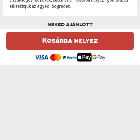
a szükséges mezőket, kattints a "Kosárba helyez" gombra, és
elkészítjük az egyedi bögrédet.
NEKED AJÁNLOTT
Kosárba helyez
Ez a weboldal sütiket (cookie-kat) használ. A sütikről bővebben az
Adatvédelmi Szabályzatban olvashatsz.
.
Elfogadom
A LEGJOBB APA - SZEMÉLYRE SZABOTT B...
ANNYI MELÓM VAN - SZEMÉLYRE SZABOTT...
od 3600 Ft
od 3600 Ft