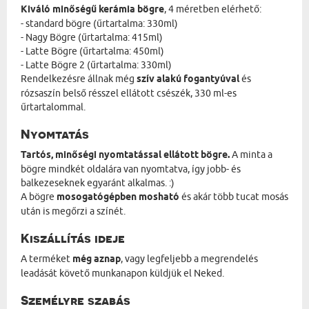
Kiváló minőségű kerámia bögre
, 4 méretben elérhető:
- standard bögre (űrtartalma: 330ml)
- Nagy Bögre (űrtartalma: 415ml)
- Latte Bögre (űrtartalma: 450ml)
- Latte Bögre 2 (űrtartalma: 330ml)
Rendelkezésre állnak még
szív alakú fogantyúval
és
rózsaszín belső résszel ellátott csészék, 330 ml-es
űrtartalommal.
Nyomtatás
Tartós, minőségi nyomtatással ellátott bögre.
A minta a
bögre mindkét oldalára van nyomtatva, így jobb- és
balkezeseknek egyaránt alkalmas. :)
A bögre
mosogatógépben mosható
és akár több tucat mosás
után is megőrzi a színét.
Kiszállítás ideje
A terméket
még aznap
, vagy legfeljebb a megrendelés
leadását követő munkanapon küldjük el Neked.
Személyre szabás