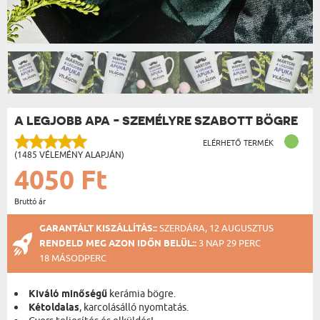
A LEGJOBB APA - SZEMÉLYRE SZABOTT BÖGRE
ELÉRHETŐ TERMÉK
(1485 VÉLEMÉNY ALAPJÁN)
4050 Ft
Bruttó ár
GARANTÁLT KISZÁLLÍTÁS::
SZERDÁRA, 12 AUGUSZTUS
RENDELD MEG AZON IDŐN BELÜL::
3 NAP 29 PERC
18 MÁSODPERC
Kiváló minőségű
kerámia bögre.
Kétoldalas
, karcolásálló nyomtatás.