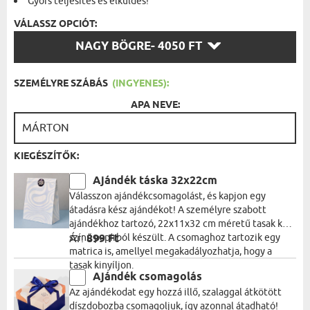
Gyors teljesítés és elküldés!
VÁLASSZ OPCIÓT:
VÁLASSZ
NAGY BÖGRE
- 4050 FT
OPCIÓT:
SZEMÉLYRE SZÁBÁS
(INGYENES):
APA NEVE:
KIEGÉSZÍTŐK:
Ajándék táska 32x22cm
Válasszon ajándékcsomagolást, és kapjon egy
átadásra kész ajándékot! A személyre szabott
ajándékhoz tartozó, 22x11x32 cm méretű tasak kék
színű papírból készült. A csomaghoz tartozik egy
Ár:
899 Ft
matrica is, amellyel megakadályozhatja, hogy a
tasak kinyíljon.
Ajándék csomagolás
Az ajándékodat egy hozzá illő, szalaggal átkötött
díszdobozba csomagoljuk, így azonnal átadható!