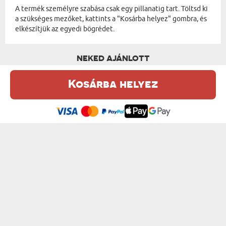
A termék személyre szabása csak egy pillanatig tart. Töltsd ki
a szükséges mezőket, kattints a "Kosárba helyez" gombra, és
elkészítjük az egyedi bögrédet.
NEKED AJÁNLOTT
Kosárba helyez
Ez a weboldal sütiket (cookie-kat) használ. A sütikről bővebben az
Adatvédelmi Szabályzatban olvashatsz.
.
Elfogadom
A LEGGYORSABB BICIKLISTA - SZEMÉLYR...
VADER DAD - SZEMÉLYRE SZABOTT BÖGRE
od 3600 Ft
od 3600 Ft