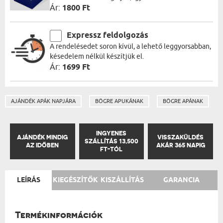
Ár:
1800 Ft
Expressz feldolgozás
A rendelésedet soron kívül, a lehető leggyorsabban,
késedelem nélkül készítjük el.
Ár:
1699 Ft
AJÁNDÉK APÁK NAPJÁRA
BÖGRE APUKÁNAK
BÖGRE APÁNAK
INGYENES
AJÁNDÉK MINDIG
VISSZAKÜLDÉS
SZÁLLÍTÁS 13,500
AZ IDŐBEN
AKÁR 365 NAPIG
FT-TÓL
LEÍRÁS
KIEGÉSZÍTŐK
KISZÁLLÍTÁS
GARANCIA
Termékinformációk