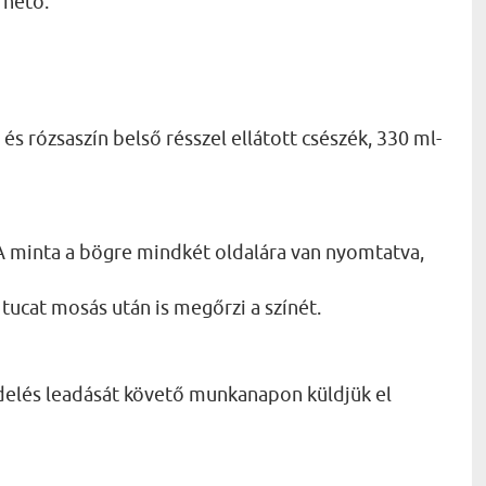
rhető:
és rózsaszín belső résszel ellátott csészék, 330 ml-
 minta a bögre mindkét oldalára van nyomtatva,
tucat mosás után is megőrzi a színét.
delés leadását követő munkanapon küldjük el