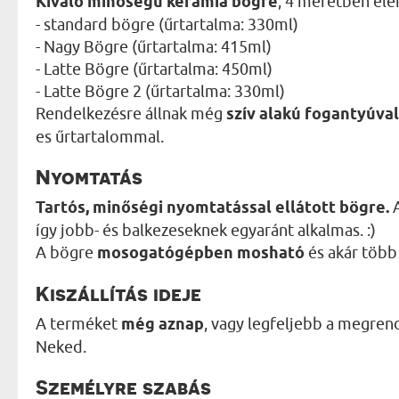
Kiváló minőségű kerámia bögre
, 4 méretben elé
- standard bögre (űrtartalma: 330ml)
- Nagy Bögre (űrtartalma: 415ml)
- Latte Bögre (űrtartalma: 450ml)
- Latte Bögre 2 (űrtartalma: 330ml)
Rendelkezésre állnak még
szív alakú fogantyúval
es űrtartalommal.
Nyomtatás
Tartós, minőségi nyomtatással ellátott bögre.
A
így jobb- és balkezeseknek egyaránt alkalmas. :)
A bögre
mosogatógépben mosható
és akár több 
Kiszállítás ideje
A terméket
még aznap
, vagy legfeljebb a megren
Neked.
Személyre szabás