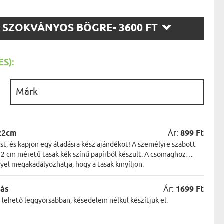
AK
STÁNAK
SZ
NEK
SZOKVÁNYOS BÖGRE
- 3600 FT
LÓNAK
T:
ÓNAK
EK
ZNAK
S):
ŐDŐNEK
:
22cm
Ár:
899 Ft
t, és kapjon egy átadásra kész ajándékot! A személyre szabott
2 cm méretű tasak kék színű papírból készült. A csomaghoz
lyel megakadályozhatja, hogy a tasak kinyíljon.
zás
Ár:
1699 Ft
a lehető leggyorsabban, késedelem nélkül készítjük el.