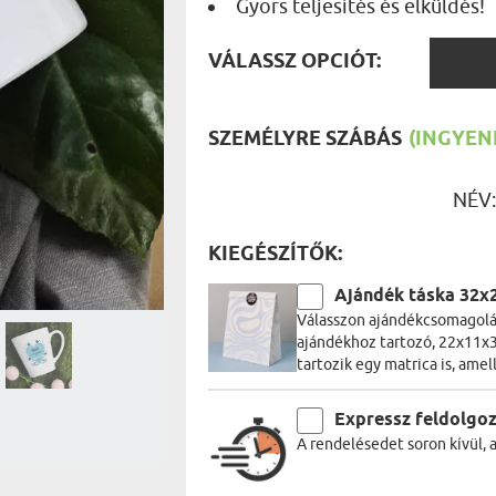
Gyors teljesítés és elküldés!
UTAZÓN
BICIKLI
REK
VÁLAS
IDŐSEBB
VÁLASSZ OPCIÓT:
SPORTO
OPCIÓ
ÉK VONÁSAI
TŰZOLT
FŐNÖKN
HORGÁS
SZEMÉLYRE SZÁBÁS
(INGYENE
VICCEL
NÉV
KIEGÉSZÍTŐK:
Ajándék táska 32x
Válasszon ajándékcsomagolás
ajándékhoz tartozó, 22x11x3
tartozik egy matrica is, amel
Expressz feldolgo
A rendelésedet soron kívül, 