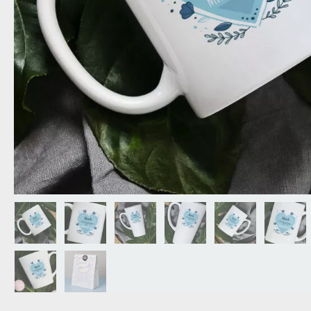
NAGYPAPÁNAK
ÉLELMISZE
APÓSÉKNAK
AZ AJÁND