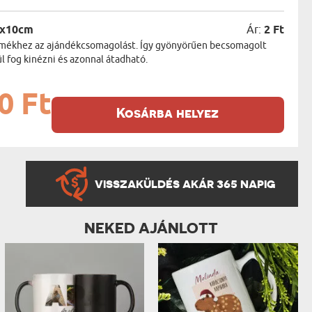
5x10cm
Ár:
2 Ft
termékhez az ajándékcsomagolást. Így gyönyörűen becsomagolt
 fog kinézni és azonnal átadható.
0 Ft
Kosárba helyez
VISSZAKÜLDÉS AKÁR 365 NAPIG
NEKED AJÁNLOTT