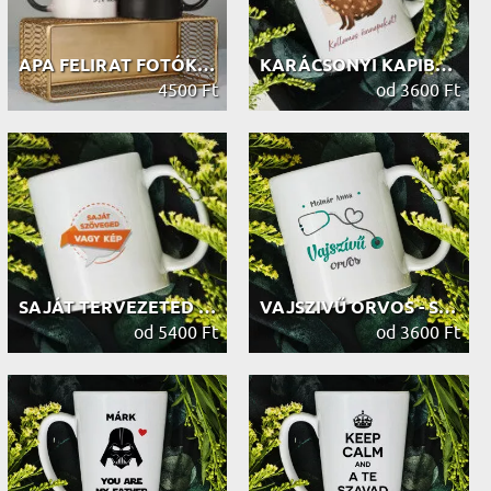
APA FELIRAT FOTÓKBÓL - VARÁZSBÖGRE
KARÁCSONYI KAPIBARA - SZEMÉLYRE SZA...
4500 Ft
od 3600 Ft
SAJÁT TERVEZETED - SZEMÉLYRE SZABOT...
VAJSZIVŰ ORVOS - SZEMÉLYRE SZABOTT ...
od 5400 Ft
od 3600 Ft