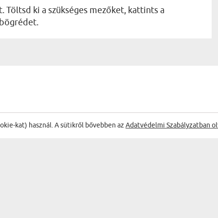
. Töltsd ki a szükséges mezőket, kattints a
 bögrédet.
ŐL:
ookie-kat) használ. A sütikről bővebben az
Adatvédelmi Szabályzatban ol
Gyors 
Szandra
08.04.2026
15:06:44
lirat fotókból - Varázsbögre