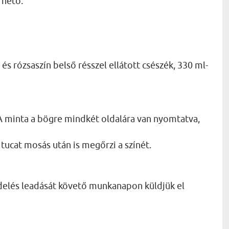
rhető:
és rózsaszín belső résszel ellátott csészék, 330 ml-
 minta a bögre mindkét oldalára van nyomtatva,
tucat mosás után is megőrzi a színét.
delés leadását követő munkanapon küldjük el