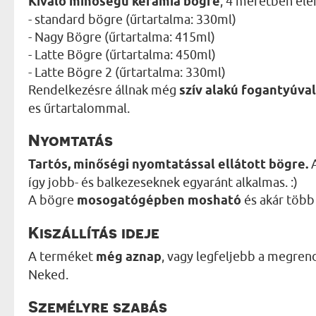
Kiváló minőségű kerámia bögre
, 4 méretben elé
- standard bögre (űrtartalma: 330ml)
- Nagy Bögre (űrtartalma: 415ml)
- Latte Bögre (űrtartalma: 450ml)
- Latte Bögre 2 (űrtartalma: 330ml)
Rendelkezésre állnak még
szív alakú fogantyúval
es űrtartalommal.
Nyomtatás
Tartós, minőségi nyomtatással ellátott bögre.
A
így jobb- és balkezeseknek egyaránt alkalmas. :)
A bögre
mosogatógépben mosható
és akár több 
Kiszállítás ideje
A terméket
még aznap
, vagy legfeljebb a megren
Neked.
Személyre szabás