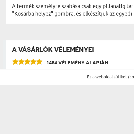
A termék személyre szabása csak egy pillanatig tart
"Kosárba helyez" gombra, és elkészítjük az egyedi
A VÁSÁRLÓK VÉLEMÉNYEI
1484 VÉLEMÉNY ALAPJÁN
VÉLEMÉNYEK A KATEGÓRIA TÖBBI TERMÉKÉR
Ez a weboldal sütiket (c
Szép eredmèny! Köszönöm!
Kata
11.06.2026
11:23:19
Apa fe