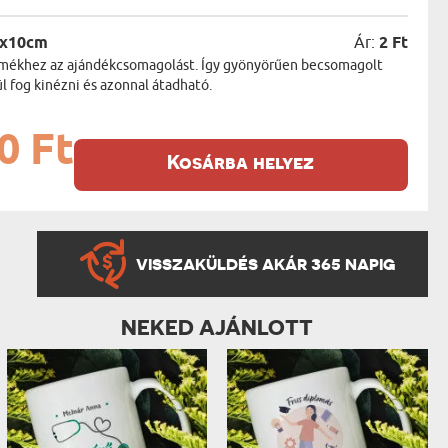
5x10cm
Ár:
2 Ft
termékhez az ajándékcsomagolást. Így gyönyörűen becsomagolt
 fog kinézni és azonnal átadható.
0 Ft
Kosárba helyez
VISSZAKÜLDÉS AKÁR 365 NAPIG
NEKED AJÁNLOTT