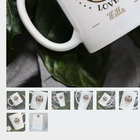
NAGYPAPÁNAK
ÉLELMISZE
APÓSÉKNAK
AZ AJÁND