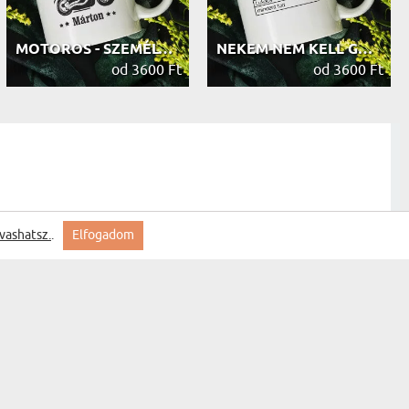
MOTOROS - SZEMÉLYRE SZABOTT BÖGRE
NEKEM NEM KELL GOOGLE - SZEMÉLYRE S...
od 3600 Ft
od 3600 Ft
vashatsz.
.
Elfogadom
szállítás szép termék.
saját tervezeted - Személyre szabot...