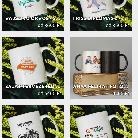
VAJSZIVŰ ORVOS - SZEMÉLYRE SZABOTT ...
FRISS DIPLOMÁS 2 - SZEMÉLYRE SZABOT...
od 3600 Ft
od 3600 Ft
SAJÁT TERVEZETED - SZEMÉLYRE SZABOT...
ANYA FELIRAT FOTÓKBÓL - VARÁZSBÖGRE
od 5400 Ft
4500 Ft