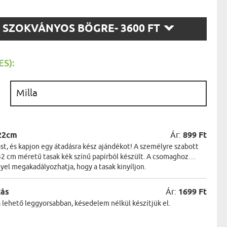
AK
STÁNAK
SZ
NEK
SZOKVÁNYOS BÖGRE
- 3600 FT
LÓNAK
T:
ÓNAK
EK
ZNAK
S):
ŐDŐNEK
:
22cm
Ár:
899 Ft
t, és kapjon egy átadásra kész ajándékot! A személyre szabott
2 cm méretű tasak kék színű papírból készült. A csomaghoz
lyel megakadályozhatja, hogy a tasak kinyíljon.
zás
Ár:
1699 Ft
a lehető leggyorsabban, késedelem nélkül készítjük el.