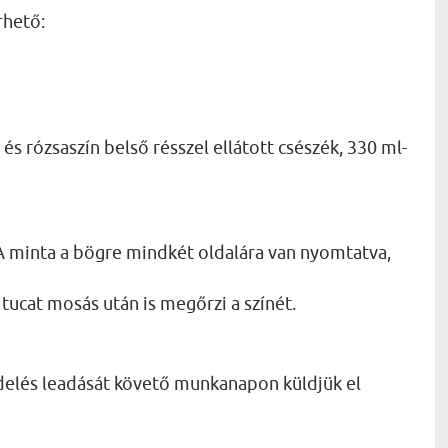
rhető:
és rózsaszín belső résszel ellátott csészék, 330 ml-
 minta a bögre mindkét oldalára van nyomtatva,
tucat mosás után is megőrzi a színét.
delés leadását követő munkanapon küldjük el