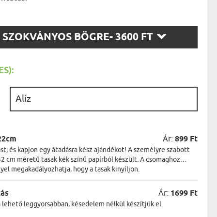
AK
STÁNAK
NEK
SZ
LÓNAK
SZOKVÁNYOS BÖGRE
- 3600 FT
ÓNAK
T:
EK
ZNAK
ŐDŐNEK
S):
:
22cm
Ár:
899 Ft
t, és kapjon egy átadásra kész ajándékot! A személyre szabott
2 cm méretű tasak kék színű papírból készült. A csomaghoz
lyel megakadályozhatja, hogy a tasak kinyíljon.
zás
Ár:
1699 Ft
a lehető leggyorsabban, késedelem nélkül készítjük el.