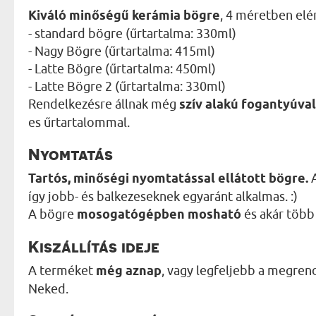
Kiváló minőségű kerámia bögre
, 4 méretben elé
- standard bögre (űrtartalma: 330ml)
- Nagy Bögre (űrtartalma: 415ml)
- Latte Bögre (űrtartalma: 450ml)
- Latte Bögre 2 (űrtartalma: 330ml)
Rendelkezésre állnak még
szív alakú fogantyúval
es űrtartalommal.
Nyomtatás
Tartós, minőségi nyomtatással ellátott bögre.
A
így jobb- és balkezeseknek egyaránt alkalmas. :)
A bögre
mosogatógépben mosható
és akár több 
Kiszállítás ideje
A terméket
még aznap
, vagy legfeljebb a megren
Neked.