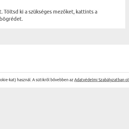
. Töltsd ki a szükséges mezőket, kattints a
 bögrédet.
ŐL:
ookie-kat) használ. A sütikről bővebben az
Adatvédelmi Szabályzatban ol
Gyors 
Szandra
08.04.2026
15:06:44
lirat fotókból - Varázsbögre