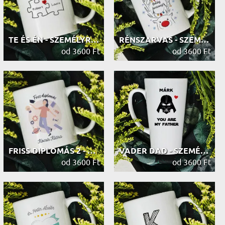
TE ÉS ÉN - SZEMÉLYRE SZABOTT BÖGRE
RÉNSZARVAS - SZEMÉLYRE SZABOTT BÖGRE
od 3600 Ft
od 3600 Ft
FRISS DIPLOMÁS 2 - SZEMÉLYRE SZABOT...
VADER DAD - SZEMÉLYRE SZABOTT BÖGRE
od 3600 Ft
od 3600 Ft