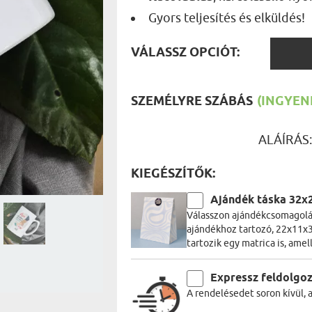
UTAZÓN
Gyors teljesítés és elküldés!
BICIKLI
REK
IDŐSEBB
VÁLAS
SPORTO
VÁLASSZ OPCIÓT:
ÉK VONÁSAI
TŰZOLT
OPCIÓ
FŐNÖKN
HORGÁS
VICCEL
SZEMÉLYRE SZÁBÁS
(INGYENE
ALÁÍRÁS
KIEGÉSZÍTŐK:
Ajándék táska 32x
Válasszon ajándékcsomagolás
ajándékhoz tartozó, 22x11x3
tartozik egy matrica is, amel
Expressz feldolgo
A rendelésedet soron kívül, 