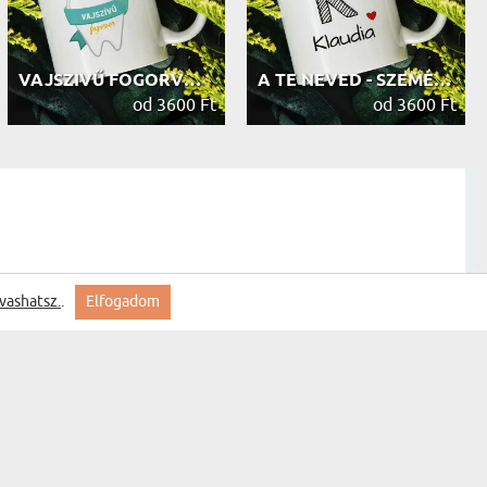
VAJSZIVŰ FOGORVOS - SZEMÉLYRE SZABO...
A TE NEVED - SZEMÉLYRE SZABOTT BÖGRE
od 3600 Ft
od 3600 Ft
vashatsz.
.
Elfogadom
szállítás szép termék.
saját tervezeted - Személyre szabot...