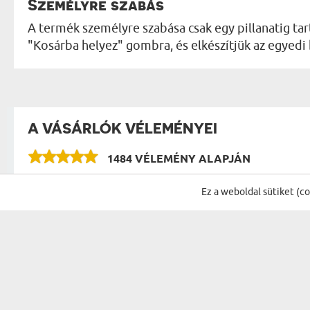
Személyre szabás
A termék személyre szabása csak egy pillanatig tart
"Kosárba helyez" gombra, és elkészítjük az egyedi
A VÁSÁRLÓK VÉLEMÉNYEI
1484 VÉLEMÉNY ALAPJÁN
VÉLEMÉNYEK A KATEGÓRIA TÖBBI TERMÉKÉR
Ez a weboldal sütiket (c
Szép eredmèny! Köszönöm!
Kata
11.06.2026
11:23:19
Apa fe