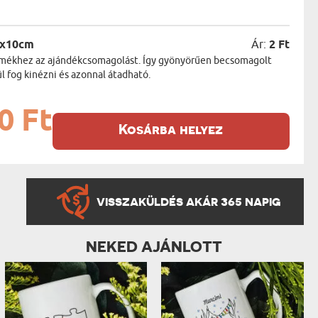
5x10cm
Ár:
2 Ft
termékhez az ajándékcsomagolást. Így gyönyörűen becsomagolt
 fog kinézni és azonnal átadható.
0 Ft
Kosárba helyez
VISSZAKÜLDÉS AKÁR 365 NAPIG
NEKED AJÁNLOTT