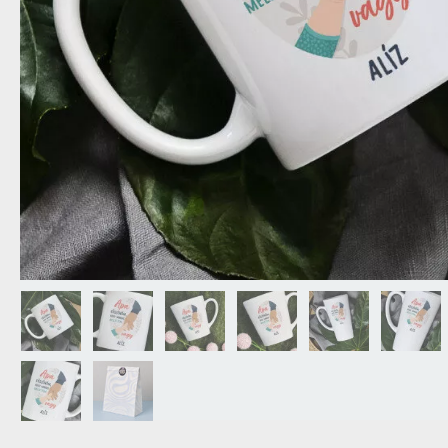
NAGYPAPÁNAK
ÉLELMISZE
APÓSÉKNAK
AZ AJÁND