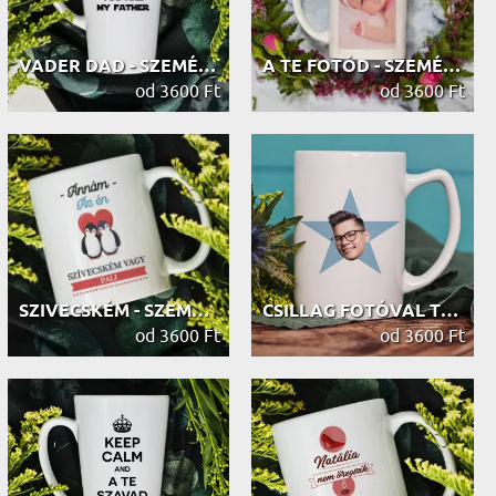
VADER DAD - SZEMÉLYRE SZABOTT BÖGRE
A TE FOTÓD - SZEMÉLYRE SZABOTT BÖGRE
od 3600 Ft
od 3600 Ft
SZIVECSKÉM - SZEMÉLYRE SZABOTT BÖGRE
CSILLAG FOTÓVAL THE OFFICE - SZEMÉL...
od 3600 Ft
od 3600 Ft