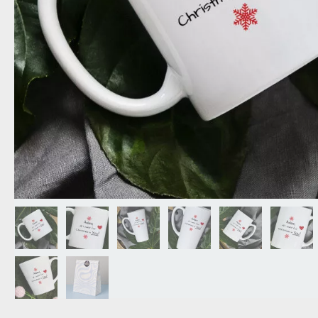
NAGYPAPÁNAK
ÉLELMISZE
APÓSÉKNAK
AZ AJÁND