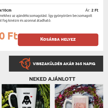
5x10cm
Ár:
2 Ft
termékhez az ajándékcsomagolást. Így gyönyörűen becsomagolt
 fog kinézni és azonnal átadható.
0 Ft
Kosárba helyez
VISSZAKÜLDÉS AKÁR 365 NAPIG
NEKED AJÁNLOTT