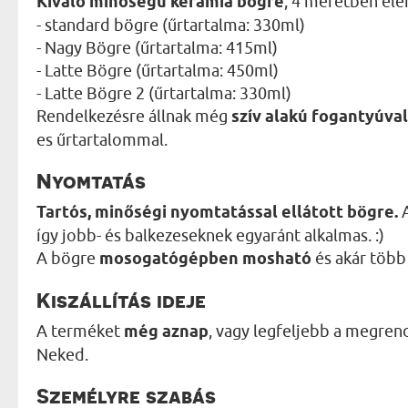
Kiváló minőségű kerámia bögre
, 4 méretben elé
- standard bögre (űrtartalma: 330ml)
- Nagy Bögre (űrtartalma: 415ml)
- Latte Bögre (űrtartalma: 450ml)
- Latte Bögre 2 (űrtartalma: 330ml)
Rendelkezésre állnak még
szív alakú fogantyúval
es űrtartalommal.
Nyomtatás
Tartós, minőségi nyomtatással ellátott bögre.
A
így jobb- és balkezeseknek egyaránt alkalmas. :)
A bögre
mosogatógépben mosható
és akár több 
Kiszállítás ideje
A terméket
még aznap
, vagy legfeljebb a megren
Neked.
Személyre szabás