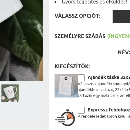
Gyors teljesítés és elküldés!
UTAZÓN
BICIKLI
REK
VÁLAS
IDŐSEBB
VÁLASSZ OPCIÓT:
SPORTO
OPCIÓ
ÉK VONÁSAI
TŰZOLT
FŐNÖKN
HORGÁS
SZEMÉLYRE SZÁBÁS
(INGYENE
VICCEL
NÉV
KIEGÉSZÍTŐK:
Ajándék táska 32x
Válasszon ajándékcsomagolás
ajándékhoz tartozó, 22x11x3
tartozik egy matrica is, amel
Expressz feldolgo
A rendelésedet soron kívül, 