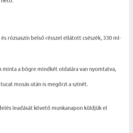
rhető:
és rózsaszín belső résszel ellátott csészék, 330 ml-
 minta a bögre mindkét oldalára van nyomtatva,
tucat mosás után is megőrzi a színét.
delés leadását követő munkanapon küldjük el