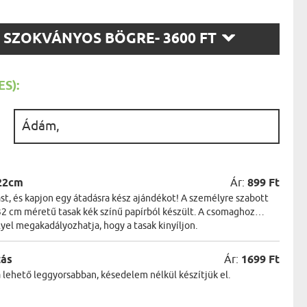
AK
STÁNAK
SZ
NEK
SZOKVÁNYOS BÖGRE
- 3600 FT
LÓNAK
T:
ÓNAK
EK
ZNAK
S):
ŐDŐNEK
:
22cm
Ár:
899 Ft
t, és kapjon egy átadásra kész ajándékot! A személyre szabott
2 cm méretű tasak kék színű papírból készült. A csomaghoz
lyel megakadályozhatja, hogy a tasak kinyíljon.
zás
Ár:
1699 Ft
a lehető leggyorsabban, késedelem nélkül készítjük el.