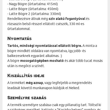
- Nagy Bögre (űrtartalma: 415ml)
- Latte Bögre (űrtartalma: 450ml)
- Latte Bögre 2 (űrtartalma: 330ml)
Rendelkezésre állnak még
szív alakú fogantyúval
és
rózsaszín belső résszel ellátott csészék, 330 ml-es
űrtartalommal.
Nyomtatás
Tartós, minőségi nyomtatással ellátott bögre.
A minta a
bögre mindkét oldalára van nyomtatva, így jobb- és
balkezeseknek egyaránt alkalmas. :)
A bögre
mosogatógépben mosható
és akár több tucat mosás
után is megőrzi a színét.
Kiszállítás ideje
A terméket
még aznap
, vagy legfeljebb a megrendelés
leadását követő munkanapon küldjük el Neked.
Személyre szabás
A termék személyre szabása csak egy pillanatig tart. Töltsd ki
a szükséges mezőket, kattints a "Kosárba helyez" gombra, és