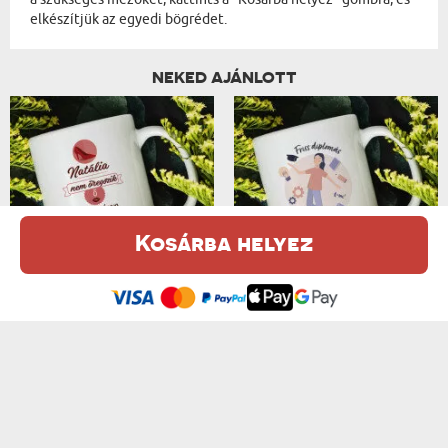
elkészítjük az egyedi bögrédet.
NEKED AJÁNLOTT
Kosárba helyez
NEM ÖREGSZIK - SZEMÉLYRE SZABOTT BÖGRE
FRISS DIPLOMÁS 2 - SZEMÉLYRE SZABOT...
Ez a weboldal sütiket (cookie-kat) használ. A sütikről bővebben az
od 3600 Ft
od 3600 Ft
Adatvédelmi Szabályzatban olvashatsz.
.
Elfogadom