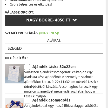
Kétoldalas
Gyors teljesítés és elküldés!
VÁLASSZ OPCIÓT:
VÁLASSZ
NAGY BÖGRE
- 4050 FT
OPCIÓT:
SZEMÉLYRE SZÁBÁS
(INGYENES):
ALÁÍRÁS:
KIEGÉSZÍTŐK:
Ajándék táska 32x22cm
Válasszon ajándékcsomagolást, és kapjon egy
átadásra kész ajándékot! A személyre szabott
ajándékhoz tartozó, 22x11x32 cm méretű tasak kék
színű papírból készült. A csomaghoz tartozik egy
Ár:
899 Ft
matrica is, amellyel megakadályozhatja, hogy a
tasak kinyíljon.
Ajándék csomagolás
Az ajándékodat egy hozzá illő, szalaggal átkötött