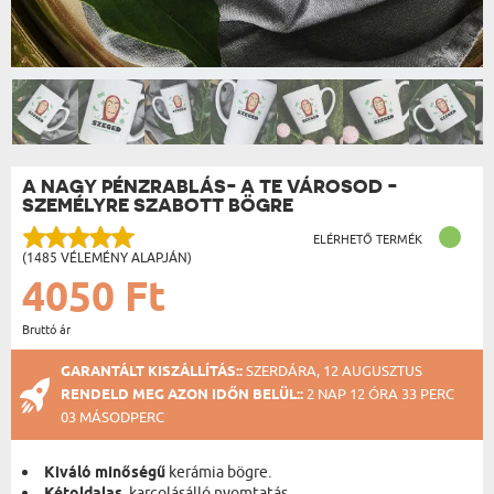
A NAGY PÉNZRABLÁS- A TE VÁROSOD -
SZEMÉLYRE SZABOTT BÖGRE
ELÉRHETŐ TERMÉK
(1485 VÉLEMÉNY ALAPJÁN)
4050 Ft
Bruttó ár
GARANTÁLT KISZÁLLÍTÁS::
SZERDÁRA, 12 AUGUSZTUS
RENDELD MEG AZON IDŐN BELÜL::
2 NAP 12 ÓRA 33 PERC
02 MÁSODPERC
Kiváló minőségű
kerámia bögre.
, karcolásálló nyomtatás.