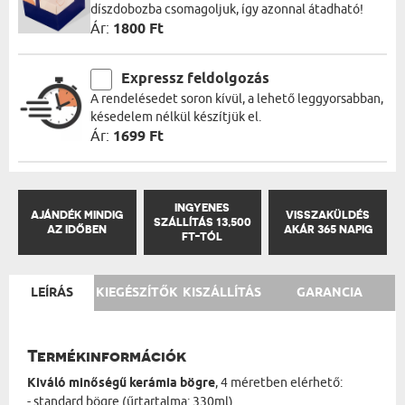
díszdobozba csomagoljuk, így azonnal átadható!
Ár:
1800 Ft
Expressz feldolgozás
A rendelésedet soron kívül, a lehető leggyorsabban,
késedelem nélkül készítjük el.
Ár:
1699 Ft
INGYENES
AJÁNDÉK MINDIG
VISSZAKÜLDÉS
SZÁLLÍTÁS 13,500
AZ IDŐBEN
AKÁR 365 NAPIG
FT-TÓL
LEÍRÁS
KIEGÉSZÍTŐK
KISZÁLLÍTÁS
GARANCIA
Termékinformációk
Kiváló minőségű kerámia bögre
, 4 méretben elérhető:
- standard bögre (űrtartalma: 330ml)