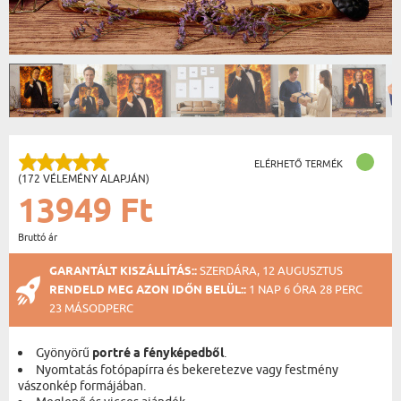
ELÉRHETŐ TERMÉK
(172 VÉLEMÉNY ALAPJÁN)
13949 Ft
Bruttó ár
GARANTÁLT KISZÁLLÍTÁS::
SZERDÁRA, 12 AUGUSZTUS
RENDELD MEG AZON IDŐN BELÜL::
1 NAP 6 ÓRA 28 PERC
23 MÁSODPERC
Gyönyörű
portré a fényképedből
.
Nyomtatás fotópapírra és bekeretezve vagy festmény
vászonkép formájában.