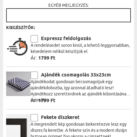
EGYÉB MEGJEGYZÉS:
KIEGÉSZÍTŐK:
Expressz feldolgozás
A rendelésedet soron kívül, a lehető leggyorsabban,
késedelem nélkül készítjük el.
Ár:
1799 Ft
Ajándék csomagolás 33x23cm
Ajándékodat gondosan becsomagoljuk egy
ajándékdobozba, így azonnal átadható lesz!
Ajándékozz szeretteidnek az ajándék kibontásának
örömét!
Ár:
1799 Ft
Fekete díszkeret
A megrendelt kép gondosan bekeretezve lesz egy
díszes fa keretbe. A fekete szín és a modern dizájn
biztosan örömet fog okozni a címzettnek!