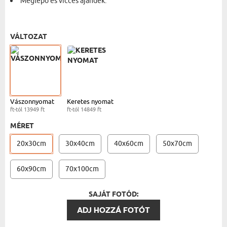
Meglepő és vicces ajándék.
VÁSZONKÉP - 20X30 CM
- 13949 FT
VÁLTOZAT
Vászonnyomat
Keretes nyomat
ft-tól 13949 ft
ft-tól 14849 ft
MÉRET
20x30cm
30x40cm
40x60cm
50x70cm
60x90cm
70x100cm
SAJÁT FOTÓD:
ADJ HOZZÁ FOTÓT