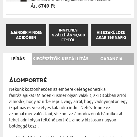
Ár:
6749 Ft
INGYENES
AJÁNDÉK MINDIG
VISSZAKÜLDÉS
SZÁLLÍTÁS 13,500
AZ IDŐBEN
AKÁR 365 NAPIG
FT-TÓL
LEÍRÁS
KIEGÉSZÍTŐK
KISZÁLLÍTÁS
GARANCIA
ÁLOMPORTRÉ
Nekünk köszönhetően az emberek elengedhetik a
fantáziájukat! Mindenki ismer olyan valakit, aki titokban arról
álmodik, hogy az űrbe repül, vagy arról, hogy vadnyugaton egy
izgalmas és veszélyes kalandra indul. Nehéz lenne ezt
azonnal megvalósítani, viszont az álmodozónak bármikor át
lehet adni olyan feltűnő portrét, amely biztosan nagyon
boldoggá teszi.