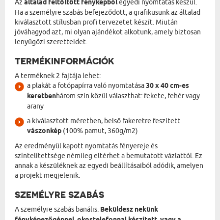
Az
általad feltöltött fényképből
egyedi nyomtatás készül.
Ha a személyre szabás befejeződött, a grafikusunk az általad
kiválasztott stílusban profi tervezetet készít. Miután
jóváhagyod azt, mi olyan ajándékot alkotunk, amely biztosan
lenyűgözi szeretteidet.
TERMÉKINFORMÁCIÓK
A terméknek 2 fajtája lehet:
a plakát a fotópapírra való nyomtatása
30 x 40 cm-es
keretben
három szín közül választhat: fekete, fehér vagy
arany
a kiválasztott méretben, belső fakeretre feszített
vászonkép
(100% pamut, 360g/m2)
Az eredményül kapott nyomtatás fényereje és
színtelítettsége némileg eltérhet a bemutatott vázlattól. Ez
annak a készüléknek az egyedi beállításaiból adódik, amelyen
a projekt megjelenik.
SZEMÉLYRE SZABÁS
A személyre szabás banális.
Beküldesz nekünk