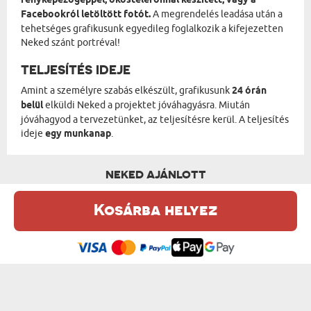
fényképezőgéppel, okostelefonnal készített, vagy a
Facebookról letöltött fotót.
A megrendelés leadása után a
tehetséges grafikusunk egyedileg foglalkozik a kifejezetten
Neked szánt portréval!
TELJESÍTÉS IDEJE
Amint a személyre szabás elkészült, grafikusunk
24 órán
belül
elküldi Neked a projektet jóváhagyásra. Miután
jóváhagyod a tervezetünket, az teljesítésre kerül. A teljesítés
ideje
egy munkanap
.
NEKED AJÁNLOTT
Kosárba helyez
Ez a weboldal sütiket (cookie-kat) használ. A sütikről bővebben az
Adatvédelmi Szabályzatban olvashatsz.
.
Elfogadom
PEAKY BLINDERS - ÁLOMPORTRÉ
COWBOY - ÁLOMPORTRÉ