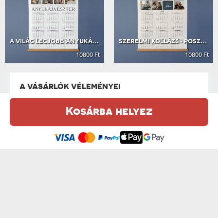
A VILÁG LEGJOBB ANYUKÁJA - POSZTER...
SZERELMI KOLLÁZS - POSZTER NAPTÁRRA...
10800 Ft
10800 Ft
A VÁSÁRLÓK VÉLEMÉNYEI
Kosárba helyez
Ez a weboldal sütiket (cookie-kat) használ. A sütikről bővebben az
0 VÉLEMÉNY ALAPJÁN
Adatvédelmi Szabályzatban olvashatsz.
.
Elfogadom
IRATKOZZ FEL A HÍRLEVÉLÜNKRE, ÉS ÉLVEZD A
LEGJOBB AKCIÓKAT