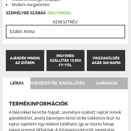
Modern megjelenés!
SZEMÉLYRE SZÁBÁS
(INGYENES):
KERESZTNÉV:
INGYENES
AJÁNDÉK MINDIG
VISSZAKÜLDÉS
SZÁLLÍTÁS 13,500
AZ IDŐBEN
AKÁR 365 NAPIG
FT-TÓL
LEÍRÁS
KIEGÉSZÍTŐK
KISZÁLLÍTÁS
GARANCIA
TERMÉKINFORMÁCIÓK
A falécekkel keretbe foglalt, személyre szabott naptár remek
ajándékötlet, amely bármilyen belső térbe tökéletes lesz! Az
egész naptárév egy oldalon található, így az összes hónap
napjai azonnal láthatóak. A fotópapírra készült nyomtatás