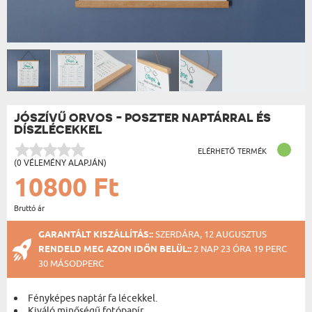
JÓSZÍVŰ ORVOS - POSZTER NAPTÁRRAL ÉS
DÍSZLÉCEKKEL
ELÉRHETŐ TERMÉK
(0 VÉLEMÉNY ALAPJÁN)
10800 Ft
Bruttó ár
GARANTÁLT KISZÁLLÍTÁS::
SZERDÁRA, 12 AUGUSZTUS
RENDELD MEG AZON IDŐN BELÜL::
2 NAP 23 ÓRA 19 PERC
29 MÁSODPERC
Fényképes naptár fa lécekkel.
Kiváló minőségű fotópapír.