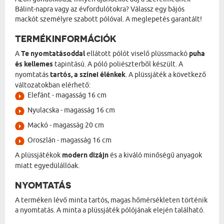
Bálint-napra vagy az évfordulótokra? Válassz egy bájós
mackót személyre szabott pólóval. A meglepetés garantált!
TERMÉKINFORMÁCIÓK
A
Te nyomtatásoddal
ellátott pólót viselő plüssmackó
puha
és kellemes
tapintású. A póló poliészterből készült. A
nyomtatás
tartós, a színei élénkek
. A plüssjáték a következő
változatokban elérhető:
Elefánt - magasság 16 cm
Nyulacska - magasság 16 cm
Mackó - magasság 20 cm
Oroszlán - magasság 16 cm
A plüssjátékok
modern dizájn
és a kiváló minőségű anyagok
miatt egyedülállóak.
NYOMTATÁS
A terméken lévő minta tartós, magas hőmérsékleten történik
a nyomtatás. A minta a plüssjáték pólójának elején található.