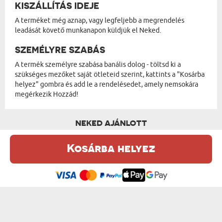
KISZÁLLÍTÁS IDEJE
A terméket még aznap, vagy legfeljebb a megrendelés
leadását követő munkanapon küldjük el Neked.
SZEMÉLYRE SZABÁS
A termék személyre szabása banális dolog - töltsd ki a
szükséges mezőket saját ötleteid szerint, kattints a "Kosárba
helyez" gombra és add le a rendelésedet, amely nemsokára
megérkezik Hozzád!
NEKED AJÁNLOTT
Kosárba helyez
Ez a weboldal sütiket (cookie-kat) használ. A sütikről bővebben az
Adatvédelmi Szabályzatban olvashatsz.
.
Elfogadom
MINI - PLÜSSJÁTÉK
ÖLELJ MEG - PLÜSSJÁTÉK