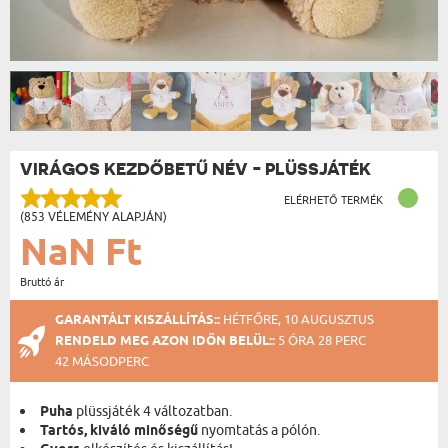
VIRÁGOS KEZDŐBETŰ NÉV - PLÜSSJÁTÉK
ELÉRHETŐ TERMÉK
(853 VÉLEMÉNY ALAPJÁN)
NaN Ft
Bruttó ár
GARANTÁLT KISZÁLLÍTÁS::
HÉTFŐRE, 10 AUGUSZTUS
RENDELD MEG AZON IDŐN BELÜL::
5 ÓRA 28 PERC
41 MÁSODPERC
Puha
plüssjáték 4 változatban.
Tartós, kiváló minőségű
nyomtatás a pólón.