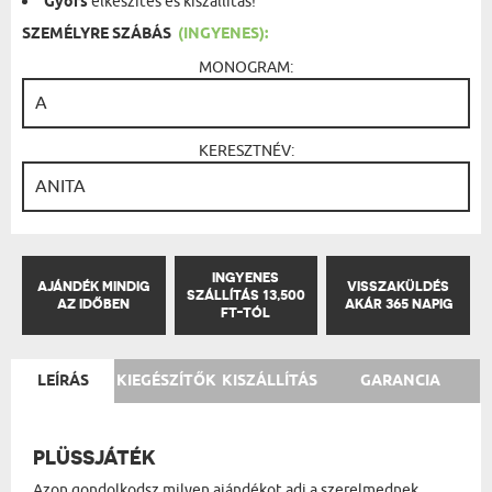
Gyors
elkészítés és kiszállítás!
SZEMÉLYRE SZÁBÁS
(INGYENES):
MONOGRAM:
KERESZTNÉV:
INGYENES
AJÁNDÉK MINDIG
VISSZAKÜLDÉS
SZÁLLÍTÁS 13,500
AZ IDŐBEN
AKÁR 365 NAPIG
FT-TÓL
LEÍRÁS
KIEGÉSZÍTŐK
KISZÁLLÍTÁS
GARANCIA
PLÜSSJÁTÉK
Azon gondolkodsz milyen ajándékot adj a szerelmednek