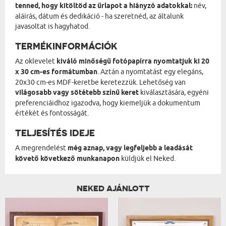
tenned, hogy kitöltöd az űrlapot a hiányzó adatokkal:
név,
aláírás, dátum és dedikáció - ha szeretnéd, az általunk
javasoltat is hagyhatod.
TERMÉKINFORMÁCIÓK
Az oklevelet
kiváló minőségű fotópapírra nyomtatjuk ki 20
x 30 cm-es formátumban
. Aztán a nyomtatást egy elegáns,
20x30 cm-es MDF-keretbe keretezzük. Lehetőség van
világosabb vagy sötétebb színű keret
kiválasztására, egyéni
preferenciáidhoz igazodva, hogy kiemeljük a dokumentum
értékét és fontosságát.
TELJESÍTÉS IDEJE
A megrendelést
még aznap, vagy legfeljebb a leadását
követő következő munkanapon
küldjük el Neked.
NEKED AJÁNLOTT