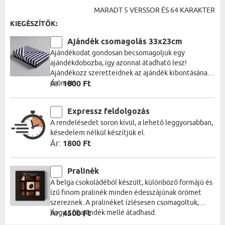
MARADT
5
VERSSOR ÉS
64
KARAKTER
KIEGÉSZÍTŐK:
Ajándék csomagolás 33x23cm
Ajándékodat gondosan becsomagoljuk egy
ajándékdobozba, így azonnal átadható lesz!
Ajándékozz szeretteidnek az ajándék kibontásának
örömét!
Ár:
1800 Ft
Expressz feldolgozás
A rendelésedet soron kívül, a lehető leggyorsabban,
késedelem nélkül készítjük el.
Ár:
1800 Ft
Pralinék
A belga csokoládéból készült, különböző formájú és
ízű finom pralinék minden édesszájúnak örömet
szereznek. A pralinéket ízlésesen csomagoltuk,
hogy a fő ajándék mellé átadhasd.
Ár:
4500 Ft