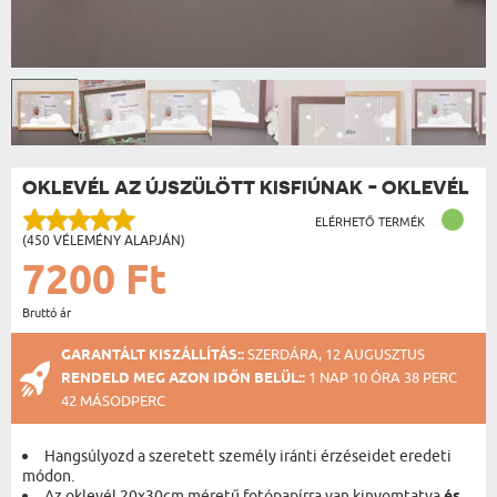
OKLEVÉL AZ ÚJSZÜLÖTT KISFIÚNAK - OKLEVÉL
ELÉRHETŐ TERMÉK
(450 VÉLEMÉNY ALAPJÁN)
7200 Ft
Bruttó ár
GARANTÁLT KISZÁLLÍTÁS::
SZERDÁRA, 12 AUGUSZTUS
RENDELD MEG AZON IDŐN BELÜL::
1 NAP 10 ÓRA 38 PERC
41 MÁSODPERC
Hangsúlyozd a szeretett személy iránti érzéseidet eredeti
módon.
Az oklevél 20x30cm méretű fotópapírra van kinyomtatva