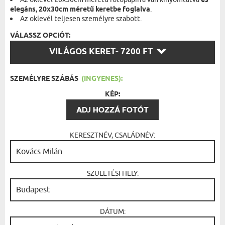
és
elegáns, 20x30cm méretű keretbe foglalva
.
Az oklevél teljesen személyre szabott.
VÁLASSZ OPCIÓT:
VÁLASSZ
VILÁGOS KERET
- 7200 FT
OPCIÓT:
SZEMÉLYRE SZÁBÁS
(INGYENES):
KÉP:
ADJ HOZZÁ FOTÓT
KERESZTNÉV, CSALÁDNÉV:
SZÜLETÉSI HELY:
DÁTUM: