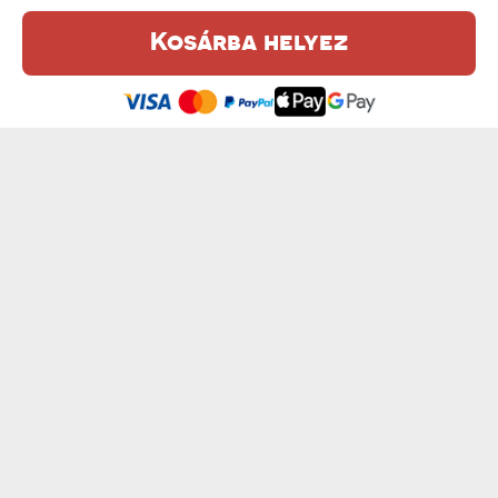
Kosárba helyez
Ez a weboldal sütiket (cookie-kat) használ. A sütikről bővebben az
Adatvédelmi Szabályzatban olvashatsz.
.
Elfogadom
18 ÉVES - OKLEVÉL
A LEGJOBB NAGYAPA - OKLEVÉL
7200 Ft
7200 Ft
A LEGJOBB APA - OKLEVÉL
SZERELMES OKLEVÉL - OKLEVÉL
7200 Ft
7200 Ft