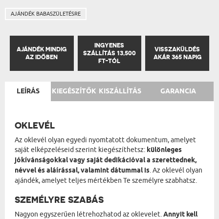
AJÁNDÉK BABASZÜLETÉSRE
INGYENES
AJÁNDÉK MINDIG
VISSZAKÜLDÉS
SZÁLLÍTÁS 13,500
AZ IDŐBEN
AKÁR 365 NAPIG
FT-TÓL
LEÍRÁS
KIEGÉSZÍTŐK
KISZÁLLÍTÁS
GARANCIA
OKLEVÉL
Az oklevél olyan egyedi nyomtatott dokumentum, amelyet
saját elképzeléseid szerint kiegészíthetsz:
különleges
jókívánságokkal vagy saját dedikációval a szerettednek,
névvel és aláírással, valamint dátummal is
. Az oklevél olyan
ajándék, amelyet teljes mértékben Te személyre szabhatsz.
SZEMÉLYRE SZABÁS
Nagyon egyszerűen létrehozhatod az oklevelet.
Annyit kell