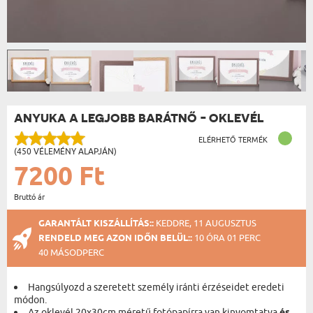
ANYUKA A LEGJOBB BARÁTNŐ - OKLEVÉL
ELÉRHETŐ TERMÉK
(450 VÉLEMÉNY ALAPJÁN)
7200 Ft
Bruttó ár
GARANTÁLT KISZÁLLÍTÁS::
KEDDRE, 11 AUGUSZTUS
RENDELD MEG AZON IDŐN BELÜL::
10 ÓRA 01 PERC
40 MÁSODPERC
Hangsúlyozd a szeretett személy iránti érzéseidet eredeti
módon.
Az oklevél 20x30cm méretű fotópapírra van kinyomtatva