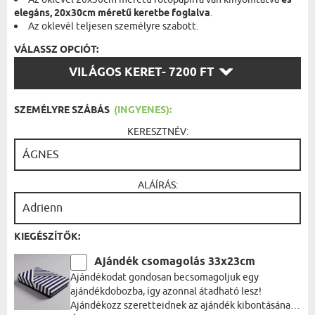
és
elegáns, 20x30cm méretű keretbe foglalva
.
Az oklevél teljesen személyre szabott.
VÁLASSZ OPCIÓT:
VÁLASSZ
VILÁGOS KERET
- 7200 FT
OPCIÓT:
SZEMÉLYRE SZÁBÁS
(INGYENES):
KERESZTNÉV:
ALÁÍRÁS:
KIEGÉSZÍTŐK:
Ajándék csomagolás 33x23cm
Ajándékodat gondosan becsomagoljuk egy
ajándékdobozba, így azonnal átadható lesz!
Ajándékozz szeretteidnek az ajándék kibontásának