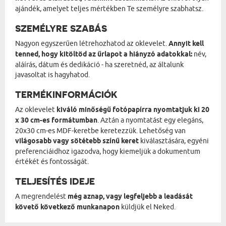
ajándék, amelyet teljes mértékben Te személyre szabhatsz.
SZEMÉLYRE SZABÁS
Nagyon egyszerűen létrehozhatod az oklevelet.
Annyit kell
tenned, hogy kitöltöd az űrlapot a hiányzó adatokkal:
név,
aláírás, dátum és dedikáció - ha szeretnéd, az általunk
javasoltat is hagyhatod.
TERMÉKINFORMÁCIÓK
Az oklevelet
kiváló minőségű fotópapírra nyomtatjuk ki 20
x 30 cm-es formátumban
. Aztán a nyomtatást egy elegáns,
20x30 cm-es MDF-keretbe keretezzük. Lehetőség van
világosabb vagy sötétebb színű keret
kiválasztására, egyéni
preferenciáidhoz igazodva, hogy kiemeljük a dokumentum
értékét és fontosságát.
TELJESÍTÉS IDEJE
A megrendelést
még aznap, vagy legfeljebb a leadását
követő következő munkanapon
küldjük el Neked.