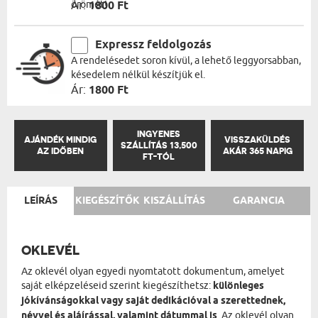
örömét!
Ár:
1800 Ft
Expressz feldolgozás
A rendelésedet soron kívül, a lehető leggyorsabban,
késedelem nélkül készítjük el.
Ár:
1800 Ft
INGYENES
AJÁNDÉK MINDIG
VISSZAKÜLDÉS
SZÁLLÍTÁS 13,500
AZ IDŐBEN
AKÁR 365 NAPIG
FT-TÓL
LEÍRÁS
KIEGÉSZÍTŐK
KISZÁLLÍTÁS
GARANCIA
OKLEVÉL
Az oklevél olyan egyedi nyomtatott dokumentum, amelyet
saját elképzeléseid szerint kiegészíthetsz:
különleges
jókívánságokkal vagy saját dedikációval a szerettednek,
névvel és aláírással, valamint dátummal is
. Az oklevél olyan