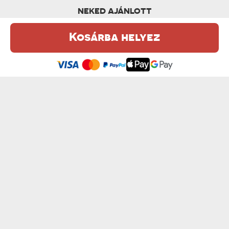
NEKED AJÁNLOTT
Kosárba helyez
Ez a weboldal sütiket (cookie-kat) használ. A sütikről bővebben az
Adatvédelmi Szabályzatban olvashatsz.
.
Elfogadom
A LEGJOBB ANYA - OKLEVÉL
NAGYSZÜLŐK HÁZASSÁGI ÉVFORDULÓJA - ...
7200 Ft
7200 Ft
A LEGJOBB NAGYMAMA - OKLEVÉL
A LEGJOBB NAGYAPA - OKLEVÉL